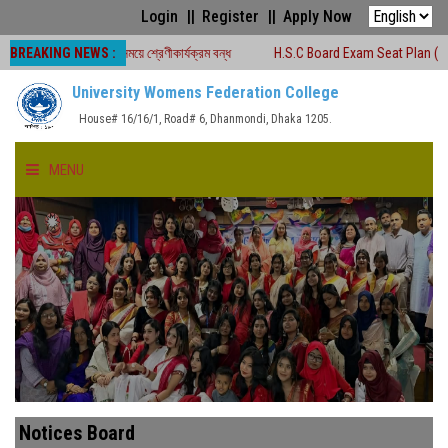
Login
Register
Apply Now
BREAKING NEWS :
চলাকালীন সময়ে শ্রেণীকার্যক্রম বন্ধ
H.S.C Board Exam Seat Plan ( TEJGAON CO
University Womens Federation College
House# 16/16/1, Road# 6, Dhanmondi, Dhaka 1205.
MENU
HOME
ABOUT US
FACULTIES
ACADEMICS
Notices Board
GALLERY