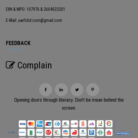
EIIN & MPO: 107976 & 2604023201
E-Mail: uwfcbd.com@gmail.com
FEEDBACK
Complain
Opening doors through literacy. Don’t be mean behind the
screen.