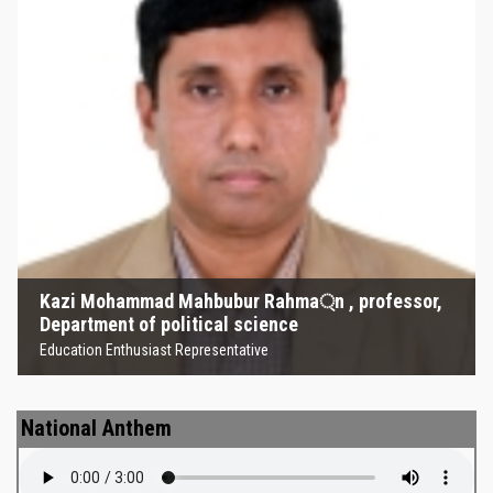
Kazi Mohammad Mahbubur
Rahma্‌n , professor, Department
of political science
Education Enthusiast Representative
Kazi Mohammad Mahbubur Rahma্‌n , professor,
Department of political science
Education Enthusiast Representative
National Anthem