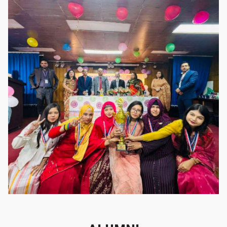
গৌরবের মুহূর্ত
গৌরবের মুহূর্ত