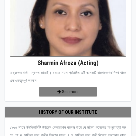
Sharmin Afroza (Acting)
অধ্যক্ষের বার্তা স্বাগত জানাই। ১৯৬৫ সালে প্রতিষ্ঠিত এই কলেজটি বাংলাদেশের শিক্ষা খাতে
এক গুরুত্বপূর্ণ অবদান...
See more
HISTORY OF OUR INSTITUTE
১৯৬৫ সালে ইউনিভার্সিটি উইমেন্স ফেডারেশন কলেজ নামে যে মহিলা কলেজের অগ্রযাত্রা শুরু
হয়, তা ড. মালিকা আল রাজীর চিন্তার ফসল । ড. মালিকা আল রাজী বিদেশে অবস্হান কালে