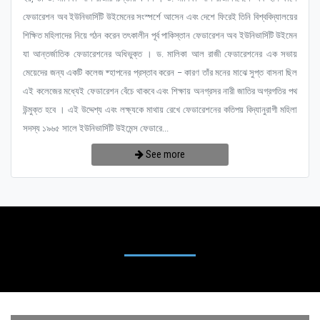
ফেডারেশন অব ইউনিভার্সিটি উইমেনের সংস্পর্শে আসেন এবং দেশে ফিরেই তিনি বিশ্ববিদ্যালয়ের
শিক্ষিত মহিলাদের নিয়ে গঠন করেন তৎকালীন পূর্ব পাকিস্তান ফেডারেশন অব ইউনিভার্সিটি উইমেন
যা আন্তর্জাতিক ফেডারেশনের অধিভুক্ত । ড. মালিকা আল রাজী ফেডারেশনের এক সভায়
মেয়েদের জন্য একটি কলেজ ষ্হাপনের প্রস্তাব করেন – কারণ তাঁর মনের মাঝে সুপ্ত বাসনা ছিল
এই কলেজের মধ্যেই ফেডারেশন বেঁচে থাকবে এবং শিক্ষায় অনগ্রসর নারী জাতির অগ্রগতির পথ
উন্মুক্ত হবে । এই উদ্দেশ্য এবং লক্ষ্যকে মাথায় রেখে ফেডারেশনের কতিপয় বিদ্যানুরাগী মহিলা
সদস্য ১৯৬৫ সালে ইউনিভার্সিটি উইমেন্স ফেডারে...
See more