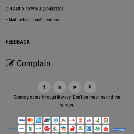
EIIN & MPO: 107976 & 2604023201
E-Mail: uwfcbd.com@gmail.com
FEEDBACK
Complain
Opening doors through literacy. Don’t be mean behind the
screen.