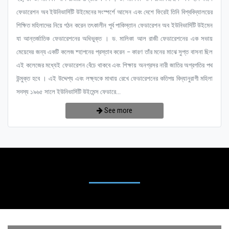
ফেডারেশন অব ইউনিভার্সিটি উইমেনের সংস্পর্শে আসেন এবং দেশে ফিরেই তিনি বিশ্ববিদ্যালয়ের
শিক্ষিত মহিলাদের নিয়ে গঠন করেন তৎকালীন পূর্ব পাকিস্তান ফেডারেশন অব ইউনিভার্সিটি উইমেন
যা আন্তর্জাতিক ফেডারেশনের অধিভুক্ত । ড. মালিকা আল রাজী ফেডারেশনের এক সভায়
মেয়েদের জন্য একটি কলেজ ষ্হাপনের প্রস্তাব করেন – কারণ তাঁর মনের মাঝে সুপ্ত বাসনা ছিল
এই কলেজের মধ্যেই ফেডারেশন বেঁচে থাকবে এবং শিক্ষায় অনগ্রসর নারী জাতির অগ্রগতির পথ
উন্মুক্ত হবে । এই উদ্দেশ্য এবং লক্ষ্যকে মাথায় রেখে ফেডারেশনের কতিপয় বিদ্যানুরাগী মহিলা
সদস্য ১৯৬৫ সালে ইউনিভার্সিটি উইমেন্স ফেডারে...
See more