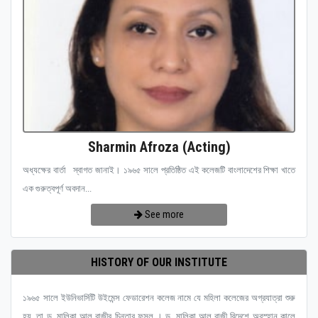
Sharmin Afroza (Acting)
অধ্যক্ষের বার্তা স্বাগত জানাই। ১৯৬৫ সালে প্রতিষ্ঠিত এই কলেজটি বাংলাদেশের শিক্ষা খাতে
এক গুরুত্বপূর্ণ অবদান...
See more
HISTORY OF OUR INSTITUTE
১৯৬৫ সালে ইউনিভার্সিটি উইমেন্স ফেডারেশন কলেজ নামে যে মহিলা কলেজের অগ্রযাত্রা শুরু
হয়, তা ড. মালিকা আল রাজীর চিন্তার ফসল । ড. মালিকা আল রাজী বিদেশে অবস্হান কালে