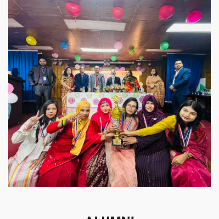
গৌরবের মুহূর্ত
গৌরবের মুহূর্ত