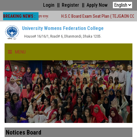
Login
Register
Apply Now
BREAKING NEWS :
শ্রেণীকার্যক্রম বন্ধ
H.S.C Board Exam Seat Plan ( TEJGAON COLLEGE)
University Womens Federation College
House# 16/16/1, Road# 6, Dhanmondi, Dhaka 1205.
MENU
HOME
ABOUT US
FACULTIES
ACADEMICS
Notices Board
GALLERY