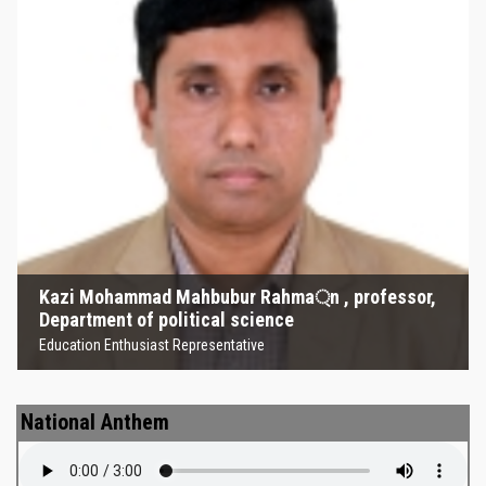
Kazi Mohammad Mahbubur
Rahma্‌n , professor, Department
of political science
Education Enthusiast Representative
Kazi Mohammad Mahbubur Rahma্‌n , professor,
Department of political science
Education Enthusiast Representative
National Anthem