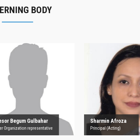
ERNING BODY
rofesor Begum
Sharmin Afroz
Gulbahar
Principal (Acting)
 Organization representative
 Begum Gulbahar
Sharmin Afroza
nization representative
Principal (Acting)