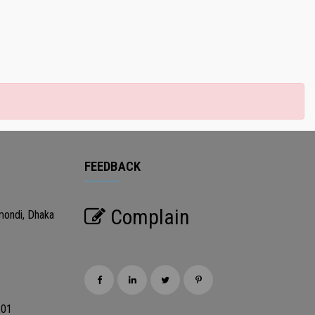
FEEDBACK
Complain
mondi, Dhaka
201