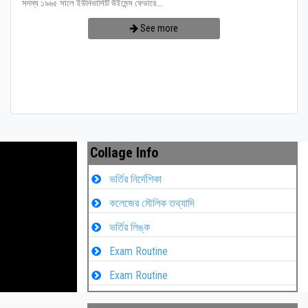
সদস্য ১৯৬৫ সালে ইউনিভার্সিটি উইমেন্স ফেডারে...
See more
Collage Info
ভর্তির নির্দেশিকা
কলেজের মৌলিক তথ্যাদি
ভর্তির লিঙ্ক
Exam Routine
Exam Routine