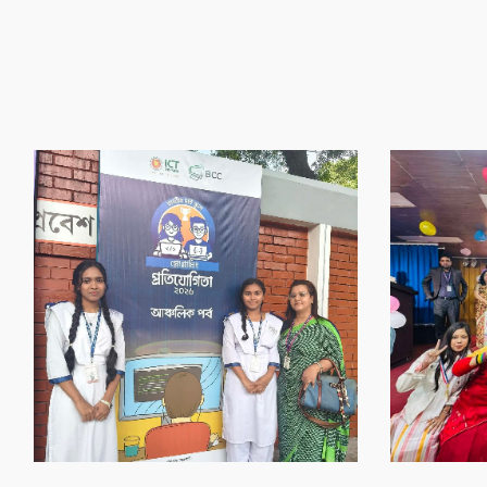
‌গৌর‌বের অর্জন
‌গৌর‌বের অর্জন