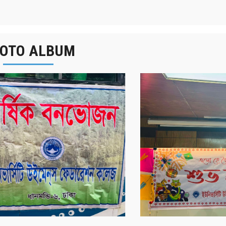
OTO ALBUM
র্ষিক বনভোজন ২০২৫
বাংলা নববর্ষ ১৪৩২ উদয