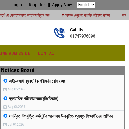
Login
Register
Apply Now
র্যক্রম শুরু
#একাদশ শ্রেণির বার্ষিক পরীক্ষার রুটিন
উচ্চমাধ্যমিক সেশন (২০২৪-২৫) পরী
Call Us
01747976098
LINE ADMISSION
CONTACT
Notices Board
এইচএসসি ব্যবহারিক পরীক্ষার রোল রেঞ্জ
Aug 06,2026
রীড়া প্রতিযোগিতা -২০২৫
ব্যবহারিক পরীক্ষার সময়সূচি(বিজ্ঞান)
Aug 06,2026
সমন্বিত উপবৃত্তি কর্মসূচির আওতায় উপবৃত্তি প্রাপ্ত শিক্ষার্থীদের তালিকা
Jul 01,2026