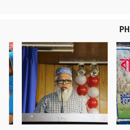
PH
নবীনবরণ - ২০২৫
বা