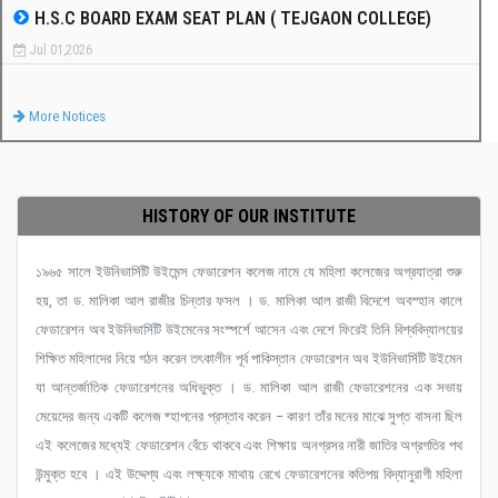
H.S.C BOARD EXAM SEAT PLAN ( TEJGAON COLLEGE)
Jul 01,2026
More Notices
HISTORY OF OUR INSTITUTE
১৯৬৫ সালে ইউনিভার্সিটি উইমেন্স ফেডারেশন কলেজ নামে যে মহিলা কলেজের অগ্রযাত্রা শুরু
হয়, তা ড. মালিকা আল রাজীর চিন্তার ফসল । ড. মালিকা আল রাজী বিদেশে অবস্হান কালে
ফেডারেশন অব ইউনিভার্সিটি উইমেনের সংস্পর্শে আসেন এবং দেশে ফিরেই তিনি বিশ্ববিদ্যালয়ের
শিক্ষিত মহিলাদের নিয়ে গঠন করেন তৎকালীন পূর্ব পাকিস্তান ফেডারেশন অব ইউনিভার্সিটি উইমেন
যা আন্তর্জাতিক ফেডারেশনের অধিভুক্ত । ড. মালিকা আল রাজী ফেডারেশনের এক সভায়
মেয়েদের জন্য একটি কলেজ ষ্হাপনের প্রস্তাব করেন – কারণ তাঁর মনের মাঝে সুপ্ত বাসনা ছিল
এই কলেজের মধ্যেই ফেডারেশন বেঁচে থাকবে এবং শিক্ষায় অনগ্রসর নারী জাতির অগ্রগতির পথ
উন্মুক্ত হবে । এই উদ্দেশ্য এবং লক্ষ্যকে মাথায় রেখে ফেডারেশনের কতিপয় বিদ্যানুরাগী মহিলা