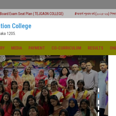
an ( TEJGAON COLLEGE)
#অনার্স প্রথম বর্ষ (২০২৫-২৬) শিক্ষাবর্ষে ২য় মেধাতালিকায় ভর্তি কা
tion College
aka 1205.
ERY
MEDIA
PAYMENT
CO-CURRICULUM
RESULTS
ON
ক্