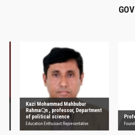
GOV
Kazi Mohammad
Mahbubur Rahma্‌n ,
P
professor, Department
of political science
Founder
Education Enthusiast Representative
Kazi Mohammad Mahbubur
Rahma্‌n , professor, Department
of political science
Profesor
Education Enthusiast Representative
Founder Orga