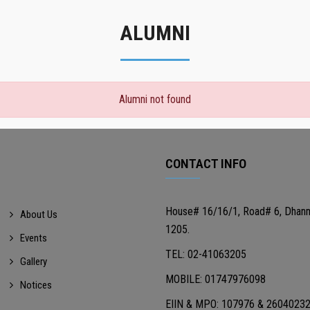
ALUMNI
Alumni not found
CONTACT INFO
House# 16/16/1, Road# 6, Dhan
About Us
1205.
Events
TEL: 02-41063205
Gallery
MOBILE: 01747976098
Notices
EIIN & MPO: 107976 & 2604023