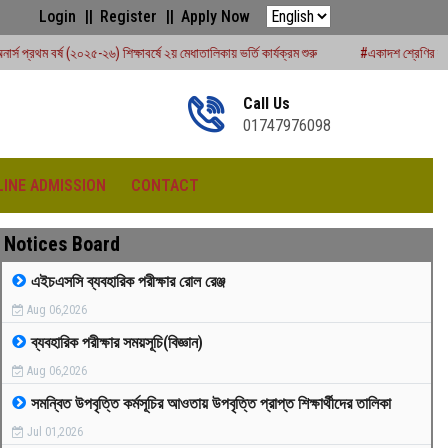
Login
Register
Apply Now
্ষাবর্ষে ২য় মেধাতালিকায় ভর্তি কার্যক্রম শুরু
#একাদশ শ্রেণির বার্ষিক পরীক্ষার রুটিন
Call Us
01747976098
LINE ADMISSION
CONTACT
Notices Board
এইচএসসি ব্যবহারিক পরীক্ষার রোল রেঞ্জ
Aug 06,2026
রীড়া প্রতিযোগিতা -২০২৫
ব্যবহারিক পরীক্ষার সময়সূচি(বিজ্ঞান)
Aug 06,2026
সমন্বিত উপবৃত্তি কর্মসূচির আওতায় উপবৃত্তি প্রাপ্ত শিক্ষার্থীদের তালিকা
Jul 01,2026