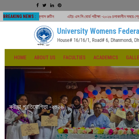
BREAKING NEWS :
ক্লাস রুটিন
এইচ এস সি বোর্ড পরীক্ষা -২০২৬ চলাকালীন সময়ে শ্রেণীকার্যক্রম বন্ধ
H.
University Womens Federa
House# 16/16/1, Road# 6, Dhanmondi, Dh
HOME
ABOUT US
FACULTIES
ACADEMICS
GALL
১৪৩৩