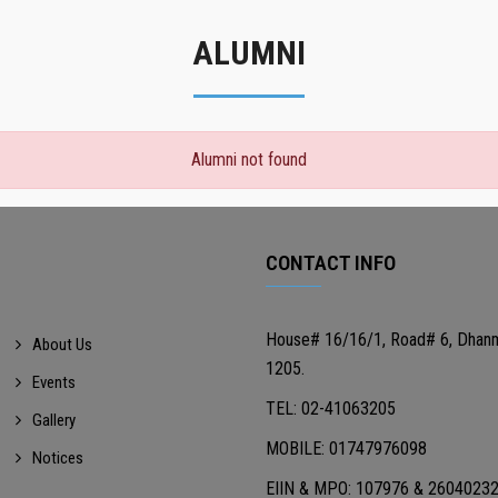
ALUMNI
Alumni not found
CONTACT INFO
House# 16/16/1, Road# 6, Dhan
About Us
1205.
Events
TEL: 02-41063205
Gallery
MOBILE: 01747976098
Notices
EIIN & MPO: 107976 & 2604023