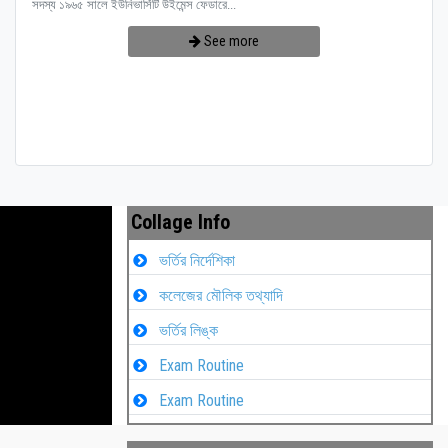
সদস্য ১৯৬৫ সালে ইউনিভার্সিটি উইমেন্স ফেডারে...
See more
Collage Info
ভর্তির নির্দেশিকা
কলেজের মৌলিক তথ্যাদি
ভর্তির লিঙ্ক
Exam Routine
Exam Routine