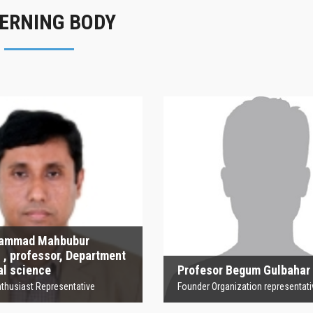
ERNING BODY
Profesor Begum
Sh
Gulbahar
Founder Organization representative
Profesor Begum Gulbahar
Sharmin A
Founder Organization representative
Principal (Act