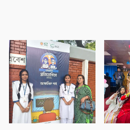
‌গৌর‌বের অর্জন
‌গৌর‌বের অর্জন