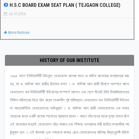
H.S.C BOARD EXAM SEAT PLAN ( TEJGAON COLLEGE)
Jul 01,2026
More Notices
HISTORY OF OUR INSTITUTE
১৯৬৫ সালে ইউনিভার্সিটি উইমেন্স ফেডারেশন কলেজ নামে যে মহিলা কলেজের অগ্রযাত্রা শুরু
হয়, তা ড. মালিকা আল রাজীর চিন্তার ফসল । ড. মালিকা আল রাজী বিদেশে অবস্হান কালে
ফেডারেশন অব ইউনিভার্সিটি উইমেনের সংস্পর্শে আসেন এবং দেশে ফিরেই তিনি বিশ্ববিদ্যালয়ের
শিক্ষিত মহিলাদের নিয়ে গঠন করেন তৎকালীন পূর্ব পাকিস্তান ফেডারেশন অব ইউনিভার্সিটি উইমেন
যা আন্তর্জাতিক ফেডারেশনের অধিভুক্ত । ড. মালিকা আল রাজী ফেডারেশনের এক সভায়
মেয়েদের জন্য একটি কলেজ ষ্হাপনের প্রস্তাব করেন – কারণ তাঁর মনের মাঝে সুপ্ত বাসনা ছিল
এই কলেজের মধ্যেই ফেডারেশন বেঁচে থাকবে এবং শিক্ষায় অনগ্রসর নারী জাতির অগ্রগতির পথ
উন্মুক্ত হবে । এই উদ্দেশ্য এবং লক্ষ্যকে মাথায় রেখে ফেডারেশনের কতিপয় বিদ্যানুরাগী মহিলা