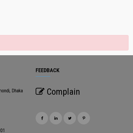
FEEDBACK
Complain
mondi, Dhaka
201