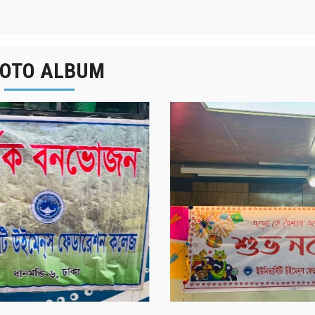
OTO ALBUM
র্ষিক বনভোজন ২০২৫
বাংলা নববর্ষ ১৪৩২ উদয