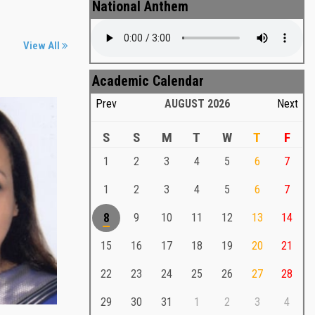
National Anthem
View All
Academic Calendar
Prev
AUGUST
2026
Next
S
S
M
T
W
T
F
1
2
3
4
5
6
7
Md. Shafiullah Sarker
a
1
2
3
4
5
6
7
Md. Shafiullah Sarkar , Professor ,
8
9
10
11
12
13
14
Teacher Representative
15
16
17
18
19
20
21
Md. Shafiullah Sarker
Md. Shafiullah Sarkar , Professor , Teacher
22
23
24
25
26
27
28
Representative
29
30
31
1
2
3
4