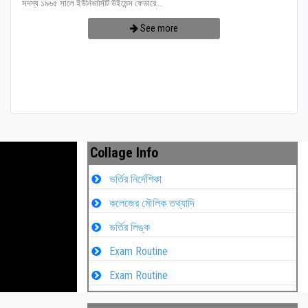
সদস্য ১৯৬৫ সালে ইউনিভার্সিটি উইমেন্স ফেডারে...
See more
Collage Info
ভর্তির নির্দেশিকা
কলেজের মৌলিক তথ্যাদি
ভর্তির লিঙ্ক
Exam Routine
Exam Routine