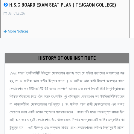
H.S.C BOARD EXAM SEAT PLAN ( TEJGAON COLLEGE)
Jul 01,2026
More Notices
HISTORY OF OUR INSTITUTE
১৯৬৫ সালে ইউনিভার্সিটি উইমেন্স ফেডারেশন কলেজ নামে যে মহিলা কলেজের অগ্রযাত্রা শুরু
হয়, তা ড. মালিকা আল রাজীর চিন্তার ফসল । ড. মালিকা আল রাজী বিদেশে অবস্হান কালে
ফেডারেশন অব ইউনিভার্সিটি উইমেনের সংস্পর্শে আসেন এবং দেশে ফিরেই তিনি বিশ্ববিদ্যালয়ের
শিক্ষিত মহিলাদের নিয়ে গঠন করেন তৎকালীন পূর্ব পাকিস্তান ফেডারেশন অব ইউনিভার্সিটি উইমেন
যা আন্তর্জাতিক ফেডারেশনের অধিভুক্ত । ড. মালিকা আল রাজী ফেডারেশনের এক সভায়
মেয়েদের জন্য একটি কলেজ ষ্হাপনের প্রস্তাব করেন – কারণ তাঁর মনের মাঝে সুপ্ত বাসনা ছিল
এই কলেজের মধ্যেই ফেডারেশন বেঁচে থাকবে এবং শিক্ষায় অনগ্রসর নারী জাতির অগ্রগতির পথ
উন্মুক্ত হবে । এই উদ্দেশ্য এবং লক্ষ্যকে মাথায় রেখে ফেডারেশনের কতিপয় বিদ্যানুরাগী মহিলা