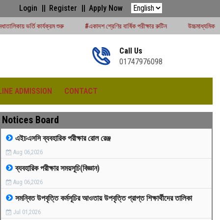
Login
Register
Apply Now
ুরু
#একাদশ শ্রেণির বার্ষিক পরীক্ষার রুটিন
উচ্চমাধ্যমিক সেশন (২০২৪-২৫) পরীক্ষার্থীদ
Call Us
01747976098
LINE ADMISSION
CONTACT
Notices Board
এইচএসসি ব্যবহারিক পরীক্ষার রোল রেঞ্জ
Aug 06,2026
রীড়া প্রতিযোগিতা -২০২৫
ব্যবহারিক পরীক্ষার সময়সূচি(বিজ্ঞান)
Aug 06,2026
সমন্বিত উপবৃত্তি কর্মসূচির আওতায় উপবৃত্তি প্রাপ্ত শিক্ষার্থীদের তালিকা
Jul 01,2026