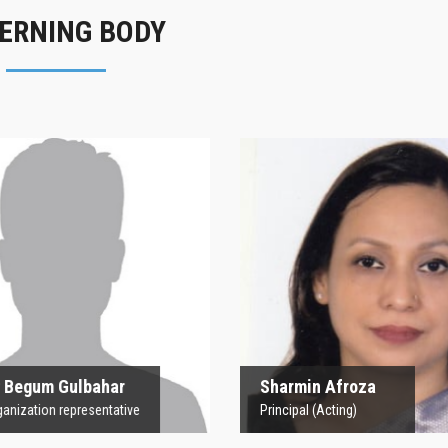
ERNING BODY
rofesor Begum
Sharmin Afroz
Gulbahar
Principal (Acting)
 Organization representative
 Begum Gulbahar
Sharmin Afroza
nization representative
Principal (Acting)