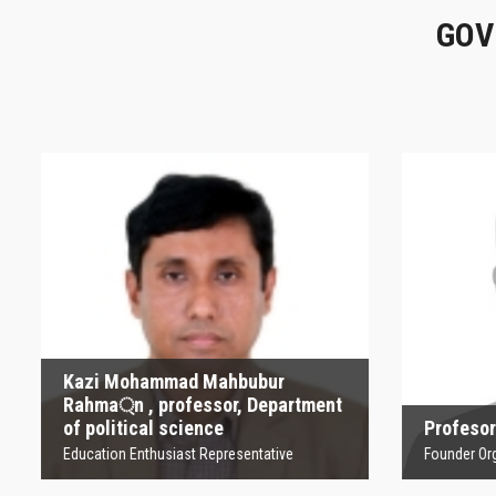
GOV
Kazi Mohammad
Mahbubur Rahma্‌n ,
P
professor, Department
of political science
Founder
Education Enthusiast Representative
Kazi Mohammad Mahbubur
Rahma্‌n , professor, Department
of political science
Profesor
Education Enthusiast Representative
Founder Orga