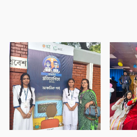
‌গৌর‌বের অর্জন
‌গৌর‌বের অর্জন