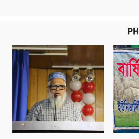
PH
নবীনবরণ - ২০২৫
বা