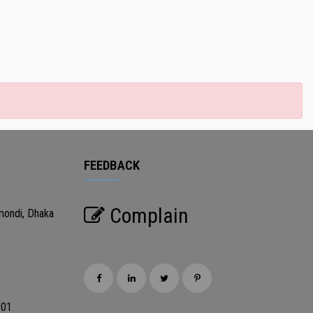
FEEDBACK
Complain
mondi, Dhaka
201