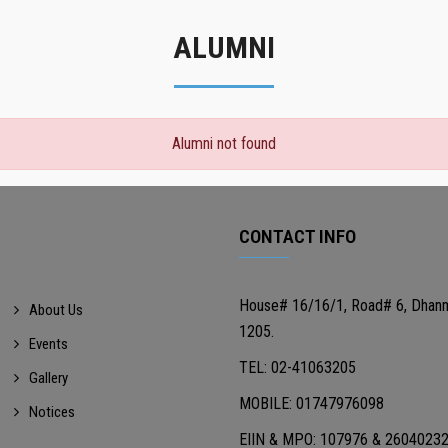
ALUMNI
Alumni not found
CONTACT INFO
House# 16/16/1, Road# 6, Dhan
About Us
1205.
Events
TEL: 02-41063205
Gallery
MOBILE: 01747976098
Notices
EIIN & MPO: 107976 & 2604023