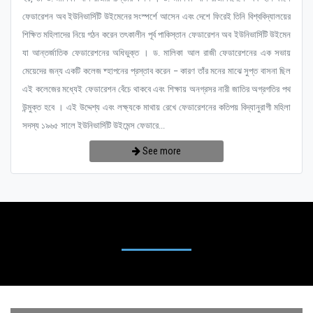
ফেডারেশন অব ইউনিভার্সিটি উইমেনের সংস্পর্শে আসেন এবং দেশে ফিরেই তিনি বিশ্ববিদ্যালয়ের
শিক্ষিত মহিলাদের নিয়ে গঠন করেন তৎকালীন পূর্ব পাকিস্তান ফেডারেশন অব ইউনিভার্সিটি উইমেন
যা আন্তর্জাতিক ফেডারেশনের অধিভুক্ত । ড. মালিকা আল রাজী ফেডারেশনের এক সভায়
মেয়েদের জন্য একটি কলেজ ষ্হাপনের প্রস্তাব করেন – কারণ তাঁর মনের মাঝে সুপ্ত বাসনা ছিল
এই কলেজের মধ্যেই ফেডারেশন বেঁচে থাকবে এবং শিক্ষায় অনগ্রসর নারী জাতির অগ্রগতির পথ
উন্মুক্ত হবে । এই উদ্দেশ্য এবং লক্ষ্যকে মাথায় রেখে ফেডারেশনের কতিপয় বিদ্যানুরাগী মহিলা
সদস্য ১৯৬৫ সালে ইউনিভার্সিটি উইমেন্স ফেডারে...
See more