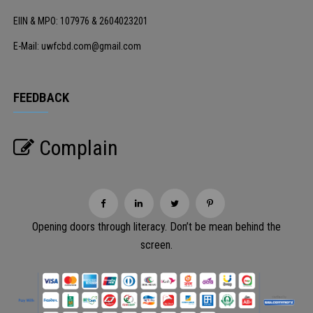
EIIN & MPO: 107976 & 2604023201
E-Mail: uwfcbd.com@gmail.com
FEEDBACK
Complain
Opening doors through literacy. Don’t be mean behind the
screen.