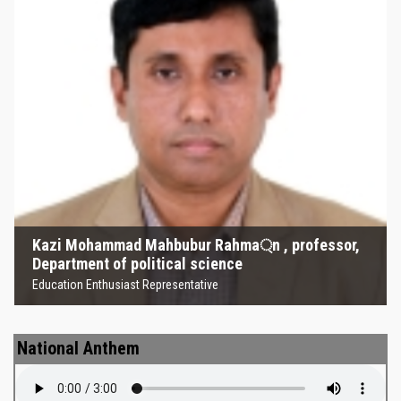
Kazi Mohammad Mahbubur
Rahma্‌n , professor, Department
of political science
Education Enthusiast Representative
Kazi Mohammad Mahbubur Rahma্‌n , professor,
Department of political science
Education Enthusiast Representative
National Anthem