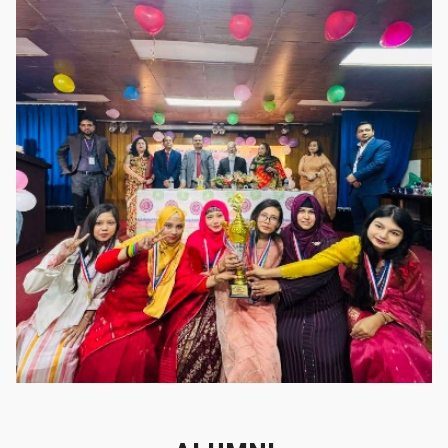
গৌরবের মুহূর্ত
গৌরবের মুহূর্ত