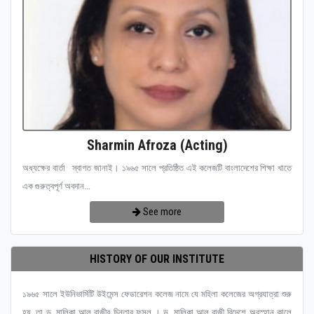
Sharmin Afroza (Acting)
অধ্যক্ষের বার্তা স্বাগত জানাই। ১৯৬৫ সালে প্রতিষ্ঠিত এই কলেজটি বাংলাদেশের শিক্ষা খাতে
এক গুরুত্বপূর্ণ অবদান...
See more
HISTORY OF OUR INSTITUTE
১৯৬৫ সালে ইউনিভার্সিটি উইমেন্স ফেডারেশন কলেজ নামে যে মহিলা কলেজের অগ্রযাত্রা শুরু
হয়, তা ড. মালিকা আল রাজীর চিন্তার ফসল । ড. মালিকা আল রাজী বিদেশে অবস্হান কালে