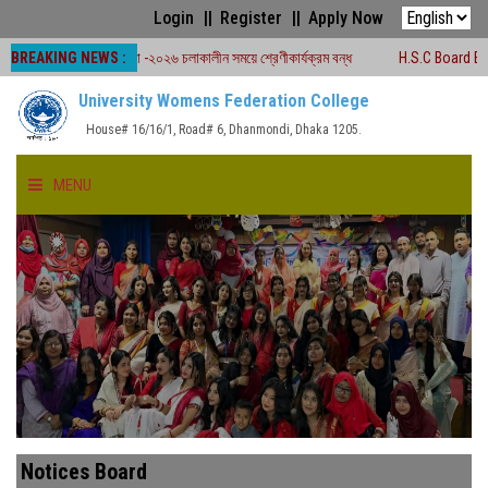
Login
Register
Apply Now
BREAKING NEWS :
বোর্ড পরীক্ষা -২০২৬ চলাকালীন সময়ে শ্রেণীকার্যক্রম বন্ধ
H.S.C Board Exam Seat Pl
University Womens Federation College
House# 16/16/1, Road# 6, Dhanmondi, Dhaka 1205.
MENU
HOME
ABOUT US
FACULTIES
ACADEMICS
Notices Board
GALLERY