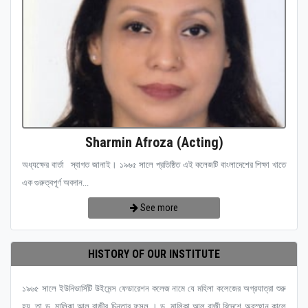
Sharmin Afroza (Acting)
অধ্যক্ষের বার্তা স্বাগত জানাই। ১৯৬৫ সালে প্রতিষ্ঠিত এই কলেজটি বাংলাদেশের শিক্ষা খাতে
এক গুরুত্বপূর্ণ অবদান...
See more
HISTORY OF OUR INSTITUTE
১৯৬৫ সালে ইউনিভার্সিটি উইমেন্স ফেডারেশন কলেজ নামে যে মহিলা কলেজের অগ্রযাত্রা শুরু
হয়, তা ড. মালিকা আল রাজীর চিন্তার ফসল । ড. মালিকা আল রাজী বিদেশে অবস্হান কালে