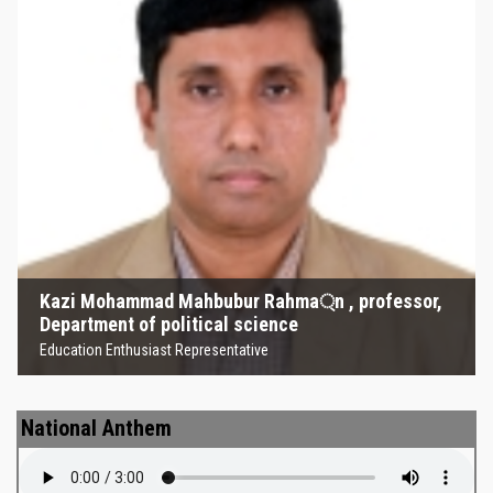
Kazi Mohammad Mahbubur
Rahma্‌n , professor, Department
of political science
Education Enthusiast Representative
Kazi Mohammad Mahbubur Rahma্‌n , professor,
Department of political science
Education Enthusiast Representative
National Anthem