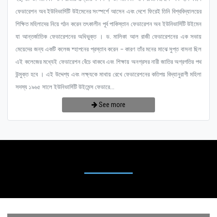
ফেডারেশন অব ইউনিভার্সিটি উইমেনের সংস্পর্শে আসেন এবং দেশে ফিরেই তিনি বিশ্ববিদ্যালয়ের
শিক্ষিত মহিলাদের নিয়ে গঠন করেন তৎকালীন পূর্ব পাকিস্তান ফেডারেশন অব ইউনিভার্সিটি উইমেন
যা আন্তর্জাতিক ফেডারেশনের অধিভুক্ত । ড. মালিকা আল রাজী ফেডারেশনের এক সভায়
মেয়েদের জন্য একটি কলেজ ষ্হাপনের প্রস্তাব করেন – কারণ তাঁর মনের মাঝে সুপ্ত বাসনা ছিল
এই কলেজের মধ্যেই ফেডারেশন বেঁচে থাকবে এবং শিক্ষায় অনগ্রসর নারী জাতির অগ্রগতির পথ
উন্মুক্ত হবে । এই উদ্দেশ্য এবং লক্ষ্যকে মাথায় রেখে ফেডারেশনের কতিপয় বিদ্যানুরাগী মহিলা
সদস্য ১৯৬৫ সালে ইউনিভার্সিটি উইমেন্স ফেডারে...
See more