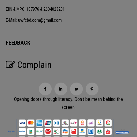
EIIN & MPO: 107976 & 2604023201
E-Mail: uwfcbd.com@gmail.com
FEEDBACK
Complain
Opening doors through literacy. Don’t be mean behind the
screen.