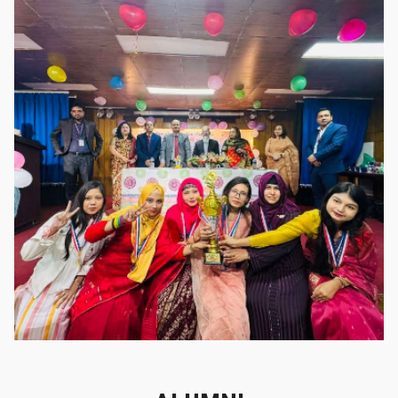
গৌরবের মুহূর্ত
গৌরবের মুহূর্ত