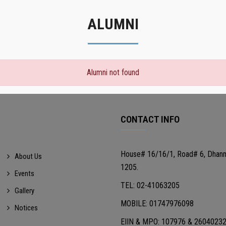
ALUMNI
Alumni not found
CONTACT INFO
House# 16/16/1, Road# 6, Dhan
About Us
1205.
Events
TEL: 02-41063205
Gallery
MOBILE: 01747976098
Notices
EIIN & MPO: 107976 & 2604023