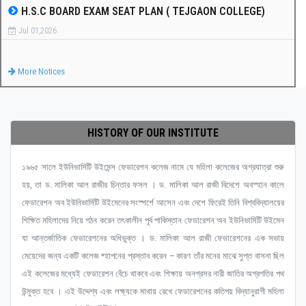
H.S.C BOARD EXAM SEAT PLAN ( TEJGAON COLLEGE)
Jul 01,2026
More Notices
HISTORY OF OUR INSTITUTE
১৯৬৫ সালে ইউনিভার্সিটি উইমেন্স ফেডারেশন কলেজ নামে যে মহিলা কলেজের অগ্রযাত্রা শুরু
হয়, তা ড. মালিকা আল রাজীর চিন্তার ফসল । ড. মালিকা আল রাজী বিদেশে অবস্হান কালে
ফেডারেশন অব ইউনিভার্সিটি উইমেনের সংস্পর্শে আসেন এবং দেশে ফিরেই তিনি বিশ্ববিদ্যালয়ের
শিক্ষিত মহিলাদের নিয়ে গঠন করেন তৎকালীন পূর্ব পাকিস্তান ফেডারেশন অব ইউনিভার্সিটি উইমেন
যা আন্তর্জাতিক ফেডারেশনের অধিভুক্ত । ড. মালিকা আল রাজী ফেডারেশনের এক সভায়
মেয়েদের জন্য একটি কলেজ ষ্হাপনের প্রস্তাব করেন – কারণ তাঁর মনের মাঝে সুপ্ত বাসনা ছিল
এই কলেজের মধ্যেই ফেডারেশন বেঁচে থাকবে এবং শিক্ষায় অনগ্রসর নারী জাতির অগ্রগতির পথ
উন্মুক্ত হবে । এই উদ্দেশ্য এবং লক্ষ্যকে মাথায় রেখে ফেডারেশনের কতিপয় বিদ্যানুরাগী মহিলা