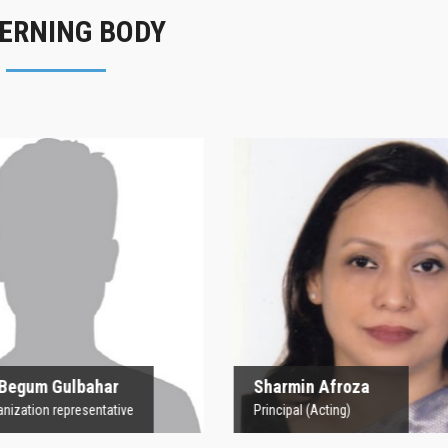
ERNING BODY
rofesor Begum
Sharmin Afroz
Gulbahar
Principal (Acting)
 Organization representative
 Begum Gulbahar
Sharmin Afroza
nization representative
Principal (Acting)