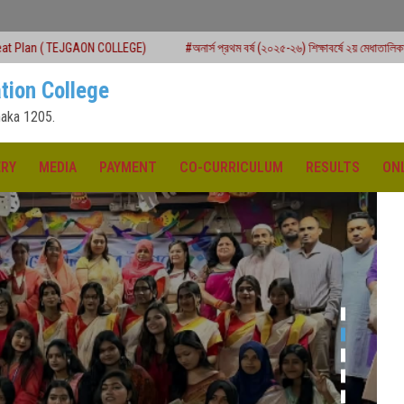
COLLEGE)
#অনার্স প্রথম বর্ষ (২০২৫-২৬) শিক্ষাবর্ষে ২য় মেধাতালিকায় ভর্তি কার্যক্রম শুরু
tion College
aka 1205.
ERY
MEDIA
PAYMENT
CO-CURRICULUM
RESULTS
ON
ক্