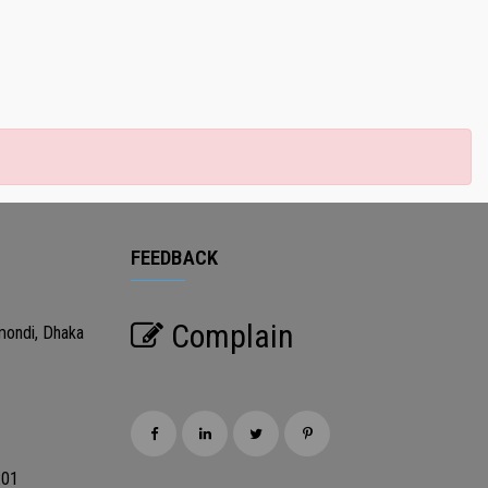
FEEDBACK
Complain
mondi, Dhaka
201