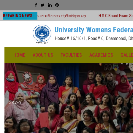
BREAKING NEWS :
২৬ চলাকালীন সময়ে শ্রেণীকার্যক্রম বন্ধ
H.S.C Board Exam Seat Plan ( TEJGAON 
University Womens Federa
House# 16/16/1, Road# 6, Dhanmondi, Dh
HOME
ABOUT US
FACULTIES
ACADEMICS
GALL
১৪৩৩