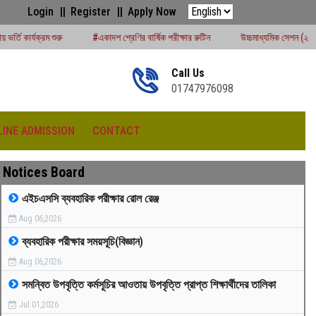
Login
Register
Apply Now
#একাদশ শ্রেণির বার্ষিক পরীক্ষার রুটিন
উচ্চমাধ্যমিক সেশন (২০২৪-২৫) পরীক্ষার্থীদের বোর্ড
Call Us
01747976098
LINE ADMISSION
CONTACT
Notices Board
এইচএসসি ব্যবহারিক পরীক্ষার রোল রেঞ্জ
Aug 06,2026
রীড়া প্রতিযোগিতা -২০২৫
ব্যবহারিক পরীক্ষার সময়সূচি(বিজ্ঞান)
Aug 06,2026
সমন্বিত উপবৃত্তি কর্মসূচির আওতায় উপবৃত্তি প্রাপ্ত শিক্ষার্থীদের তালিকা
Jul 01,2026