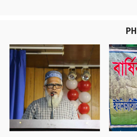
PH
নবীনবরণ - ২০২৫
বা