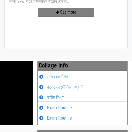
সদস্য ১৯৬৫ সালে ইউনিভার্সিটি উইমেন্স ফেডারে...
See more
Collage Info
ভর্তির নির্দেশিকা
কলেজের মৌলিক তথ্যাদি
ভর্তির লিঙ্ক
Exam Routine
Exam Routine