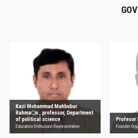
GOV
Kazi Mohammad
Mahbubur Rahma্‌n ,
P
professor, Department
of political science
Founder
Education Enthusiast Representative
Kazi Mohammad Mahbubur
Rahma্‌n , professor, Department
of political science
Profesor
Education Enthusiast Representative
Founder Orga