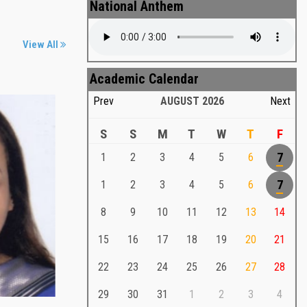
National Anthem
View All
Academic Calendar
Prev
AUGUST
2026
Next
S
S
M
T
W
T
F
1
2
3
4
5
6
7
Md. Shafiullah Sarker
a
1
2
3
4
5
6
7
Md. Shafiullah Sarkar , Professor ,
8
9
10
11
12
13
14
Teacher Representative
15
16
17
18
19
20
21
Md. Shafiullah Sarker
Md. Shafiullah Sarkar , Professor , Teacher
22
23
24
25
26
27
28
Representative
29
30
31
1
2
3
4