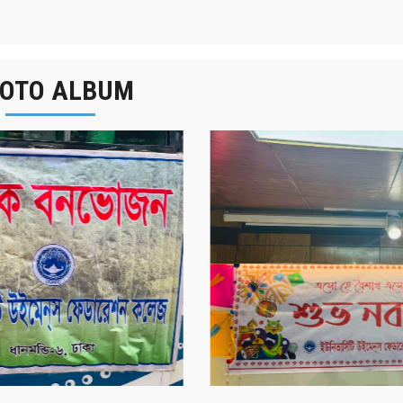
OTO ALBUM
র্ষিক বনভোজন ২০২৫
বাংলা নববর্ষ ১৪৩২ উদয