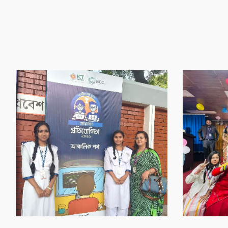
‌গৌর‌বের অর্জন
‌গৌর‌বের অর্জন