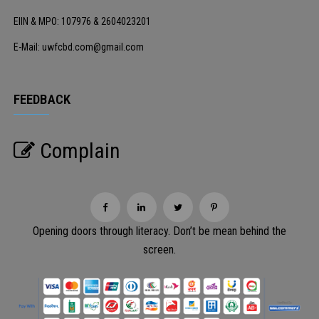
EIIN & MPO: 107976 & 2604023201
E-Mail: uwfcbd.com@gmail.com
FEEDBACK
Complain
Opening doors through literacy. Don’t be mean behind the
screen.