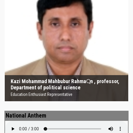
Kazi Mohammad Mahbubur
Rahma্‌n , professor, Department
of political science
Education Enthusiast Representative
Kazi Mohammad Mahbubur Rahma্‌n , professor,
Department of political science
Education Enthusiast Representative
National Anthem