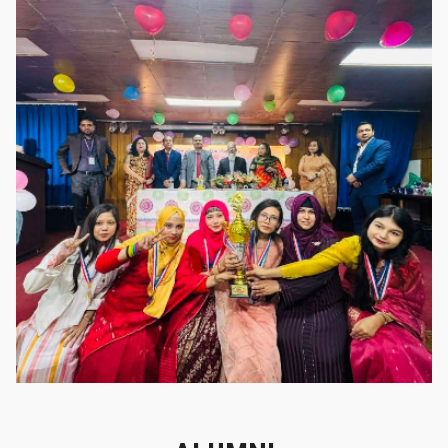
গৌরবের মুহূর্ত
গৌরবের মুহূর্ত