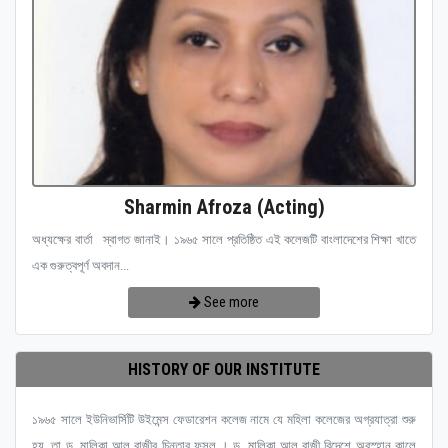
Sharmin Afroza (Acting)
অধ্যক্ষের বার্তা স্বাগত জানাই। ১৯৬৫ সালে প্রতিষ্ঠিত এই কলেজটি বাংলাদেশের শিক্ষা খাতে
এক গুরুত্বপূর্ণ অবদান...
See more
HISTORY OF OUR INSTITUTE
১৯৬৫ সালে ইউনিভার্সিটি উইমেন্স ফেডারেশন কলেজ নামে যে মহিলা কলেজের অগ্রযাত্রা শুরু
হয়, তা ড. মালিকা আল রাজীর চিন্তার ফসল । ড. মালিকা আল রাজী বিদেশে অবস্হান কালে