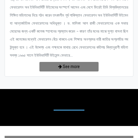
ফেডারেশন অব ইউনিভার্সিটি উইমেনের সংস্পর্শে আসেন এবং দেশে ফিরেই তিনি বিশ্ববিদ্যালয়ের
শিক্ষিত মহিলাদের নিয়ে গঠন করেন তৎকালীন পূর্ব পাকিস্তান ফেডারেশন অব ইউনিভার্সিটি উইমেন
যা আন্তর্জাতিক ফেডারেশনের অধিভুক্ত । ড. মালিকা আল রাজী ফেডারেশনের এক সভায়
মেয়েদের জন্য একটি কলেজ ষ্হাপনের প্রস্তাব করেন – কারণ তাঁর মনের মাঝে সুপ্ত বাসনা ছিল
এই কলেজের মধ্যেই ফেডারেশন বেঁচে থাকবে এবং শিক্ষায় অনগ্রসর নারী জাতির অগ্রগতির পথ
উন্মুক্ত হবে । এই উদ্দেশ্য এবং লক্ষ্যকে মাথায় রেখে ফেডারেশনের কতিপয় বিদ্যানুরাগী মহিলা
সদস্য ১৯৬৫ সালে ইউনিভার্সিটি উইমেন্স ফেডারে...
See more