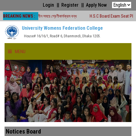
Login
Register
Apply Now
BREAKING NEWS :
২০২৬ চলাকালীন সময়ে শ্রেণীকার্যক্রম বন্ধ
H.S.C Board Exam Seat Plan ( TEJGAON
University Womens Federation College
House# 16/16/1, Road# 6, Dhanmondi, Dhaka 1205.
MENU
HOME
ABOUT US
FACULTIES
ACADEMICS
Notices Board
GALLERY