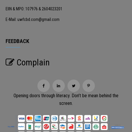
EIIN & MPO: 107976 & 2604023201
E-Mail: uwfcbd.com@gmail.com
FEEDBACK
Complain
Opening doors through literacy. Don’t be mean behind the
screen.