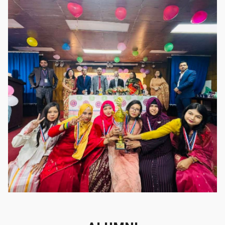
গৌরবের মুহূর্ত
গৌরবের মুহূর্ত