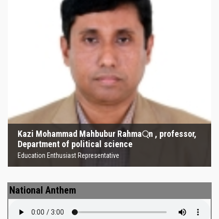
Kazi Mohammad Mahbubur
Rahma্‌n , professor, Department
of political science
Education Enthusiast Representative
Kazi Mohammad Mahbubur Rahma্‌n , professor,
Department of political science
Education Enthusiast Representative
National Anthem