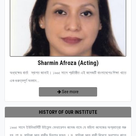
Sharmin Afroza (Acting)
অধ্যক্ষের বার্তা স্বাগত জানাই। ১৯৬৫ সালে প্রতিষ্ঠিত এই কলেজটি বাংলাদেশের শিক্ষা খাতে
এক গুরুত্বপূর্ণ অবদান...
See more
HISTORY OF OUR INSTITUTE
১৯৬৫ সালে ইউনিভার্সিটি উইমেন্স ফেডারেশন কলেজ নামে যে মহিলা কলেজের অগ্রযাত্রা শুরু
হয়, তা ড. মালিকা আল রাজীর চিন্তার ফসল । ড. মালিকা আল রাজী বিদেশে অবস্হান কালে