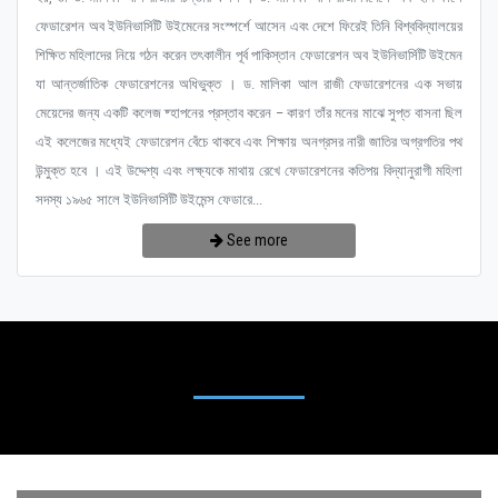
ফেডারেশন অব ইউনিভার্সিটি উইমেনের সংস্পর্শে আসেন এবং দেশে ফিরেই তিনি বিশ্ববিদ্যালয়ের
শিক্ষিত মহিলাদের নিয়ে গঠন করেন তৎকালীন পূর্ব পাকিস্তান ফেডারেশন অব ইউনিভার্সিটি উইমেন
যা আন্তর্জাতিক ফেডারেশনের অধিভুক্ত । ড. মালিকা আল রাজী ফেডারেশনের এক সভায়
মেয়েদের জন্য একটি কলেজ ষ্হাপনের প্রস্তাব করেন – কারণ তাঁর মনের মাঝে সুপ্ত বাসনা ছিল
এই কলেজের মধ্যেই ফেডারেশন বেঁচে থাকবে এবং শিক্ষায় অনগ্রসর নারী জাতির অগ্রগতির পথ
উন্মুক্ত হবে । এই উদ্দেশ্য এবং লক্ষ্যকে মাথায় রেখে ফেডারেশনের কতিপয় বিদ্যানুরাগী মহিলা
সদস্য ১৯৬৫ সালে ইউনিভার্সিটি উইমেন্স ফেডারে...
See more