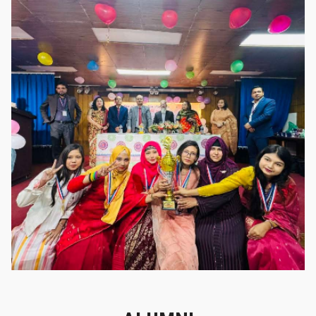
গৌরবের মুহূর্ত
গৌরবের মুহূর্ত