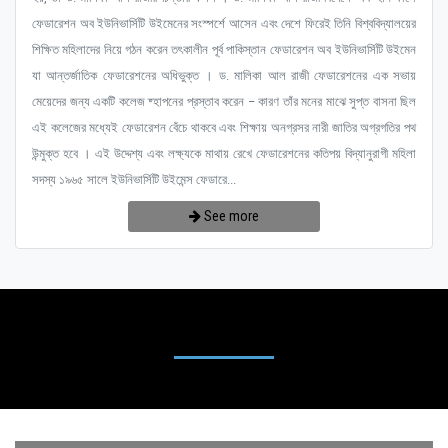
ফেডারেশন অব ইউনিভার্সিটি উইমেনের সংস্পর্শে আসেন এবং দেশে ফিরেই তিনি বিশ্ববিদ্যালয়ের
শিক্ষিত মহিলাদের নিয়ে গঠন করেন তৎকালীন পূর্ব পাকিস্তান ফেডারেশন অব ইউনিভার্সিটি উইমেন
যা আন্তর্জাতিক ফেডারেশনের অধিভুক্ত । ড. মালিকা আল রাজী ফেডারেশনের এক সভায়
মেয়েদের জন্য একটি কলেজ ষ্হাপনের প্রস্তাব করেন – কারণ তাঁর মনের মাঝে সুপ্ত বাসনা ছিল
এই কলেজের মধ্যেই ফেডারেশন বেঁচে থাকবে এবং শিক্ষায় অনগ্রসর নারী জাতির অগ্রগতির পথ
উন্মুক্ত হবে । এই উদ্দেশ্য এবং লক্ষ্যকে মাথায় রেখে ফেডারেশনের কতিপয় বিদ্যানুরাগী মহিলা
সদস্য ১৯৬৫ সালে ইউনিভার্সিটি উইমেন্স ফেডারে...
See more