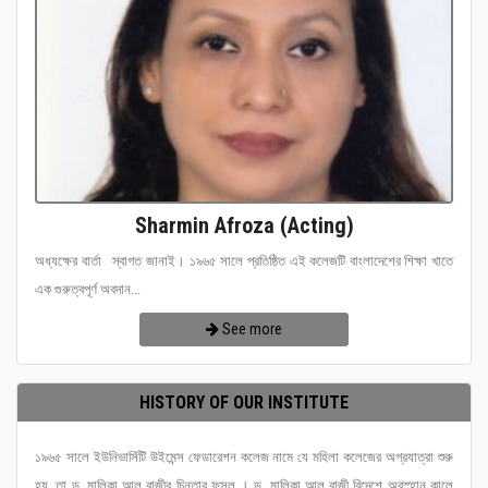
Sharmin Afroza (Acting)
অধ্যক্ষের বার্তা স্বাগত জানাই। ১৯৬৫ সালে প্রতিষ্ঠিত এই কলেজটি বাংলাদেশের শিক্ষা খাতে
এক গুরুত্বপূর্ণ অবদান...
See more
HISTORY OF OUR INSTITUTE
১৯৬৫ সালে ইউনিভার্সিটি উইমেন্স ফেডারেশন কলেজ নামে যে মহিলা কলেজের অগ্রযাত্রা শুরু
হয়, তা ড. মালিকা আল রাজীর চিন্তার ফসল । ড. মালিকা আল রাজী বিদেশে অবস্হান কালে