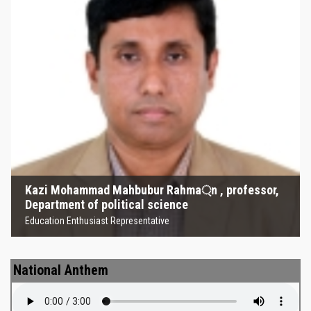
Kazi Mohammad Mahbubur
Rahma্‌n , professor, Department
of political science
Education Enthusiast Representative
Kazi Mohammad Mahbubur Rahma্‌n , professor,
Department of political science
Education Enthusiast Representative
National Anthem