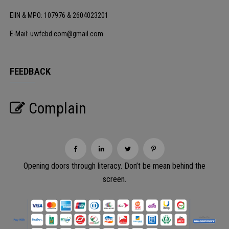
EIIN & MPO: 107976 & 2604023201
E-Mail: uwfcbd.com@gmail.com
FEEDBACK
Complain
Opening doors through literacy. Don’t be mean behind the
screen.