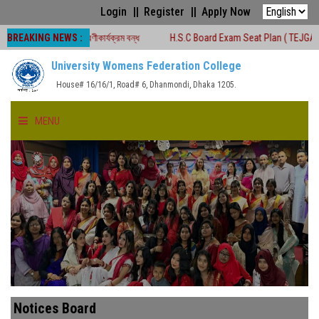
Login
Register
Apply Now
BREAKING NEWS :
লীন সময়ে শ্রেণীকার্যক্রম বন্ধ
H.S.C Board Exam Seat Plan ( TEJGAON COLLEG
University Womens Federation College
House# 16/16/1, Road# 6, Dhanmondi, Dhaka 1205.
MENU
HOME
ABOUT US
FACULTIES
ACADEMICS
Notices Board
GALLERY