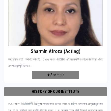
Sharmin Afroza (Acting)
অধ্যক্ষের বার্তা স্বাগত জানাই। ১৯৬৫ সালে প্রতিষ্ঠিত এই কলেজটি বাংলাদেশের শিক্ষা খাতে
এক গুরুত্বপূর্ণ অবদান...
See more
HISTORY OF OUR INSTITUTE
১৯৬৫ সালে ইউনিভার্সিটি উইমেন্স ফেডারেশন কলেজ নামে যে মহিলা কলেজের অগ্রযাত্রা শুরু
হয়, তা ড. মালিকা আল রাজীর চিন্তার ফসল । ড. মালিকা আল রাজী বিদেশে অবস্হান কালে