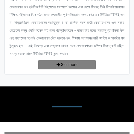
ফেডারেশন অব ইউনিভার্সিটি উইমেনের সংস্পর্শে আসেন এবং দেশে ফিরেই তিনি বিশ্ববিদ্যালয়ের
শিক্ষিত মহিলাদের নিয়ে গঠন করেন তৎকালীন পূর্ব পাকিস্তান ফেডারেশন অব ইউনিভার্সিটি উইমেন
যা আন্তর্জাতিক ফেডারেশনের অধিভুক্ত । ড. মালিকা আল রাজী ফেডারেশনের এক সভায়
মেয়েদের জন্য একটি কলেজ ষ্হাপনের প্রস্তাব করেন – কারণ তাঁর মনের মাঝে সুপ্ত বাসনা ছিল
এই কলেজের মধ্যেই ফেডারেশন বেঁচে থাকবে এবং শিক্ষায় অনগ্রসর নারী জাতির অগ্রগতির পথ
উন্মুক্ত হবে । এই উদ্দেশ্য এবং লক্ষ্যকে মাথায় রেখে ফেডারেশনের কতিপয় বিদ্যানুরাগী মহিলা
সদস্য ১৯৬৫ সালে ইউনিভার্সিটি উইমেন্স ফেডারে...
See more