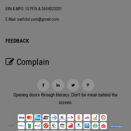
EIIN & MPO: 107976 & 2604023201
E-Mail: uwfcbd.com@gmail.com
FEEDBACK
Complain
Opening doors through literacy. Don’t be mean behind the
screen.