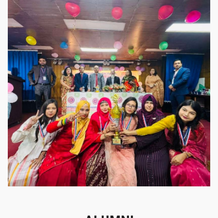
গৌরবের মুহূর্ত
গৌরবের মুহূর্ত