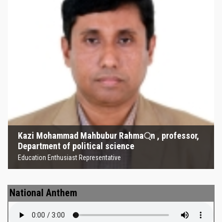
Kazi Mohammad Mahbubur
Rahma্‌n , professor, Department
of political science
Education Enthusiast Representative
Kazi Mohammad Mahbubur Rahma্‌n , professor,
Department of political science
Education Enthusiast Representative
National Anthem