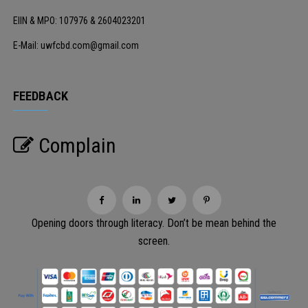
EIIN & MPO: 107976 & 2604023201
E-Mail: uwfcbd.com@gmail.com
FEEDBACK
Complain
Opening doors through literacy. Don’t be mean behind the
screen.