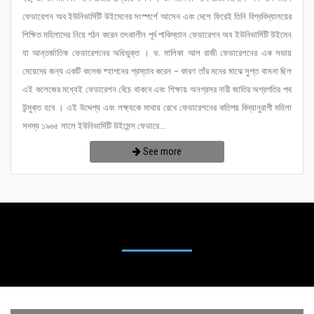
ফেডারেশন অব ইউনিভার্সিটি উইমেনের সংস্পর্শে আসেন এবং দেশে ফিরেই তিনি বিশ্ববিদ্যালয়ের
শিক্ষিত মহিলাদের নিয়ে গঠন করেন তৎকালীন পূর্ব পাকিস্তান ফেডারেশন অব ইউনিভার্সিটি উইমেন
যা আন্তর্জাতিক ফেডারেশনের অধিভুক্ত । ড. মালিকা আল রাজী ফেডারেশনের এক সভায়
মেয়েদের জন্য একটি কলেজ ষ্হাপনের প্রস্তাব করেন – কারণ তাঁর মনের মাঝে সুপ্ত বাসনা ছিল
এই কলেজের মধ্যেই ফেডারেশন বেঁচে থাকবে এবং শিক্ষায় অনগ্রসর নারী জাতির অগ্রগতির পথ
উন্মুক্ত হবে । এই উদ্দেশ্য এবং লক্ষ্যকে মাথায় রেখে ফেডারেশনের কতিপয় বিদ্যানুরাগী মহিলা
সদস্য ১৯৬৫ সালে ইউনিভার্সিটি উইমেন্স ফেডারে...
See more