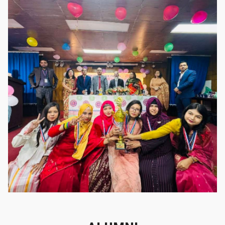
গৌরবের মুহূর্ত
গৌরবের মুহূর্ত