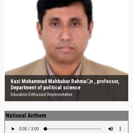
Kazi Mohammad Mahbubur
Rahma্‌n , professor, Department
of political science
Education Enthusiast Representative
Kazi Mohammad Mahbubur Rahma্‌n , professor,
Department of political science
Education Enthusiast Representative
National Anthem