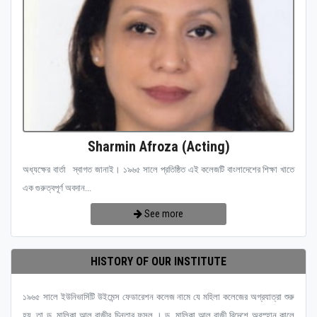
Sharmin Afroza (Acting)
অধ্যক্ষের বার্তা স্বাগত জানাই। ১৯৬৫ সালে প্রতিষ্ঠিত এই কলেজটি বাংলাদেশের শিক্ষা খাতে
এক গুরুত্বপূর্ণ অবদান...
See more
HISTORY OF OUR INSTITUTE
১৯৬৫ সালে ইউনিভার্সিটি উইমেন্স ফেডারেশন কলেজ নামে যে মহিলা কলেজের অগ্রযাত্রা শুরু
হয়, তা ড. মালিকা আল রাজীর চিন্তার ফসল । ড. মালিকা আল রাজী বিদেশে অবস্হান কালে