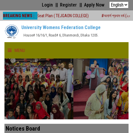
Login
Register
Apply Now
BREAKING NEWS :
rd Exam Seat Plan ( TEJGAON COLLEGE)
#অনার্স প্রথম বর্ষ (২০২৫-২৬) শিক্ষাবর্ষে ২য
University Womens Federation College
House# 16/16/1, Road# 6, Dhanmondi, Dhaka 1205.
MENU
HOME
ABOUT US
FACULTIES
ACADEMICS
Notices Board
GALLERY