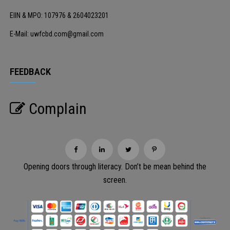
EIIN & MPO: 107976 & 2604023201
E-Mail: uwfcbd.com@gmail.com
FEEDBACK
Complain
Opening doors through literacy. Don’t be mean behind the
screen.