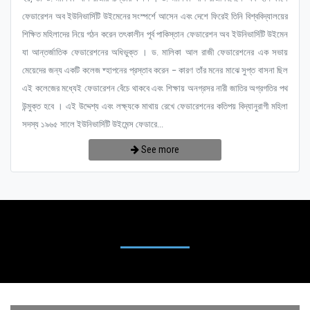
ফেডারেশন অব ইউনিভার্সিটি উইমেনের সংস্পর্শে আসেন এবং দেশে ফিরেই তিনি বিশ্ববিদ্যালয়ের
শিক্ষিত মহিলাদের নিয়ে গঠন করেন তৎকালীন পূর্ব পাকিস্তান ফেডারেশন অব ইউনিভার্সিটি উইমেন
যা আন্তর্জাতিক ফেডারেশনের অধিভুক্ত । ড. মালিকা আল রাজী ফেডারেশনের এক সভায়
মেয়েদের জন্য একটি কলেজ ষ্হাপনের প্রস্তাব করেন – কারণ তাঁর মনের মাঝে সুপ্ত বাসনা ছিল
এই কলেজের মধ্যেই ফেডারেশন বেঁচে থাকবে এবং শিক্ষায় অনগ্রসর নারী জাতির অগ্রগতির পথ
উন্মুক্ত হবে । এই উদ্দেশ্য এবং লক্ষ্যকে মাথায় রেখে ফেডারেশনের কতিপয় বিদ্যানুরাগী মহিলা
সদস্য ১৯৬৫ সালে ইউনিভার্সিটি উইমেন্স ফেডারে...
See more