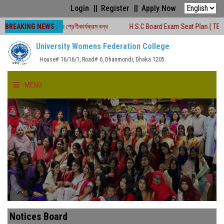
Login
Register
Apply Now
BREAKING NEWS :
কালীন সময়ে শ্রেণীকার্যক্রম বন্ধ
H.S.C Board Exam Seat Plan ( TEJGAON COLL
University Womens Federation College
House# 16/16/1, Road# 6, Dhanmondi, Dhaka 1205.
MENU
HOME
ABOUT US
FACULTIES
ACADEMICS
Notices Board
GALLERY