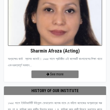
Sharmin Afroza (Acting)
অধ্যক্ষের বার্তা স্বাগত জানাই। ১৯৬৫ সালে প্রতিষ্ঠিত এই কলেজটি বাংলাদেশের শিক্ষা খাতে
এক গুরুত্বপূর্ণ অবদান...
See more
HISTORY OF OUR INSTITUTE
১৯৬৫ সালে ইউনিভার্সিটি উইমেন্স ফেডারেশন কলেজ নামে যে মহিলা কলেজের অগ্রযাত্রা শুরু
হয়, তা ড. মালিকা আল রাজীর চিন্তার ফসল । ড. মালিকা আল রাজী বিদেশে অবস্হান কালে