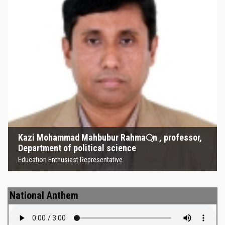
Kazi Mohammad Mahbubur
Rahma্‌n , professor, Department
of political science
Education Enthusiast Representative
Kazi Mohammad Mahbubur Rahma্‌n , professor,
Department of political science
Education Enthusiast Representative
National Anthem