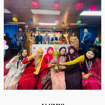
গৌরবের মুহূর্ত
গৌরবের মুহূর্ত