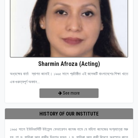
Sharmin Afroza (Acting)
অধ্যক্ষের বার্তা স্বাগত জানাই। ১৯৬৫ সালে প্রতিষ্ঠিত এই কলেজটি বাংলাদেশের শিক্ষা খাতে
এক গুরুত্বপূর্ণ অবদান...
See more
HISTORY OF OUR INSTITUTE
১৯৬৫ সালে ইউনিভার্সিটি উইমেন্স ফেডারেশন কলেজ নামে যে মহিলা কলেজের অগ্রযাত্রা শুরু
হয়, তা ড. মালিকা আল রাজীর চিন্তার ফসল । ড. মালিকা আল রাজী বিদেশে অবস্হান কালে