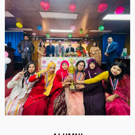
গৌরবের মুহূর্ত
গৌরবের মুহূর্ত