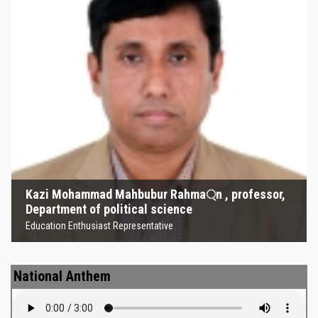
Kazi Mohammad Mahbubur
Rahma্‌n , professor, Department
of political science
Education Enthusiast Representative
Kazi Mohammad Mahbubur Rahma্‌n , professor,
Department of political science
Education Enthusiast Representative
National Anthem