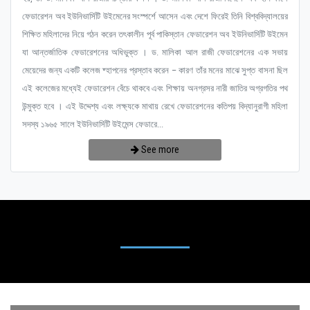
ফেডারেশন অব ইউনিভার্সিটি উইমেনের সংস্পর্শে আসেন এবং দেশে ফিরেই তিনি বিশ্ববিদ্যালয়ের
শিক্ষিত মহিলাদের নিয়ে গঠন করেন তৎকালীন পূর্ব পাকিস্তান ফেডারেশন অব ইউনিভার্সিটি উইমেন
যা আন্তর্জাতিক ফেডারেশনের অধিভুক্ত । ড. মালিকা আল রাজী ফেডারেশনের এক সভায়
মেয়েদের জন্য একটি কলেজ ষ্হাপনের প্রস্তাব করেন – কারণ তাঁর মনের মাঝে সুপ্ত বাসনা ছিল
এই কলেজের মধ্যেই ফেডারেশন বেঁচে থাকবে এবং শিক্ষায় অনগ্রসর নারী জাতির অগ্রগতির পথ
উন্মুক্ত হবে । এই উদ্দেশ্য এবং লক্ষ্যকে মাথায় রেখে ফেডারেশনের কতিপয় বিদ্যানুরাগী মহিলা
সদস্য ১৯৬৫ সালে ইউনিভার্সিটি উইমেন্স ফেডারে...
See more