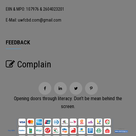
EIIN & MPO: 107976 & 2604023201
E-Mail: uwfcbd.com@gmail.com
FEEDBACK
Complain
Opening doors through literacy. Don’t be mean behind the
screen.