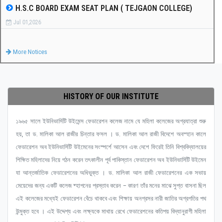
H.S.C BOARD EXAM SEAT PLAN ( TEJGAON COLLEGE)
Jul 01,2026
More Notices
HISTORY OF OUR INSTITUTE
১৯৬৫ সালে ইউনিভার্সিটি উইমেন্স ফেডারেশন কলেজ নামে যে মহিলা কলেজের অগ্রযাত্রা শুরু
হয়, তা ড. মালিকা আল রাজীর চিন্তার ফসল । ড. মালিকা আল রাজী বিদেশে অবস্হান কালে
ফেডারেশন অব ইউনিভার্সিটি উইমেনের সংস্পর্শে আসেন এবং দেশে ফিরেই তিনি বিশ্ববিদ্যালয়ের
শিক্ষিত মহিলাদের নিয়ে গঠন করেন তৎকালীন পূর্ব পাকিস্তান ফেডারেশন অব ইউনিভার্সিটি উইমেন
যা আন্তর্জাতিক ফেডারেশনের অধিভুক্ত । ড. মালিকা আল রাজী ফেডারেশনের এক সভায়
মেয়েদের জন্য একটি কলেজ ষ্হাপনের প্রস্তাব করেন – কারণ তাঁর মনের মাঝে সুপ্ত বাসনা ছিল
এই কলেজের মধ্যেই ফেডারেশন বেঁচে থাকবে এবং শিক্ষায় অনগ্রসর নারী জাতির অগ্রগতির পথ
উন্মুক্ত হবে । এই উদ্দেশ্য এবং লক্ষ্যকে মাথায় রেখে ফেডারেশনের কতিপয় বিদ্যানুরাগী মহিলা