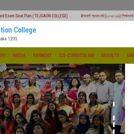
( TEJGAON COLLEGE)
#অনার্স প্রথম বর্ষ (২০২৫-২৬) শিক্ষাবর্ষে ২য় মেধাতালিকায় ভর্তি কার্য
tion College
aka 1205.
ERY
MEDIA
PAYMENT
CO-CURRICULUM
RESULTS
ON
ক্