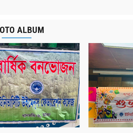
OTO ALBUM
র্ষিক বনভোজন ২০২৫
বাংলা নববর্ষ ১৪৩২ উদয