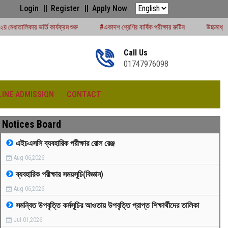
Login
Register
Apply Now
ক্রম শুরু
#একাদশ শ্রেণির বার্ষিক পরীক্ষার রুটিন
উচ্চমাধ্যমিক সেশন (২০২৪-২৫) পরীক্ষ
Call Us
01747976098
LINE ADMISSION
CONTACT
Notices Board
এইচএসসি ব্যবহারিক পরীক্ষার রোল রেঞ্জ
Aug 06,2026
রীড়া প্রতিযোগিতা -২০২৫
ব্যবহারিক পরীক্ষার সময়সূচি(বিজ্ঞান)
Aug 06,2026
সমন্বিত উপবৃত্তি কর্মসূচির আওতায় উপবৃত্তি প্রাপ্ত শিক্ষার্থীদের তালিকা
Jul 01,2026