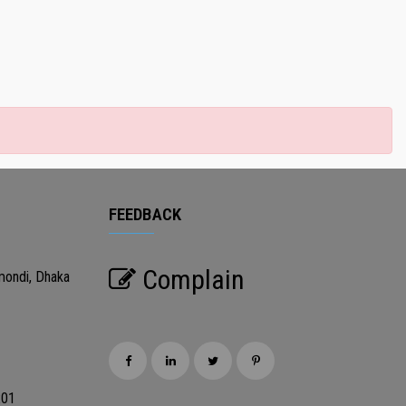
FEEDBACK
Complain
mondi, Dhaka
201