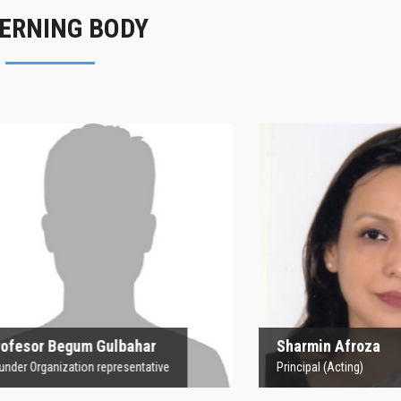
ERNING BODY
rofesor Begum
Sharmin Afroz
Gulbahar
Principal (Acting)
 Organization representative
 Begum Gulbahar
Sharmin Afroza
nization representative
Principal (Acting)