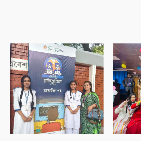
‌গৌর‌বের অর্জন
‌গৌর‌বের অর্জন