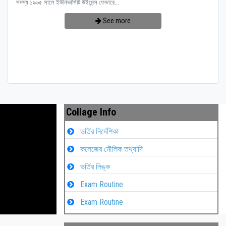
সদস্য ১৯৬৫ সালে ইউনিভার্সিটি উইমেন্স ফেডারে...
See more
Collage Info
ভর্তির নির্দেশিকা
কলেজের মৌলিক তথ্যাদি
ভর্তির লিঙ্ক
Exam Routine
Exam Routine