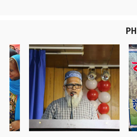
PH
নবীনবরণ - ২০২৫
বা