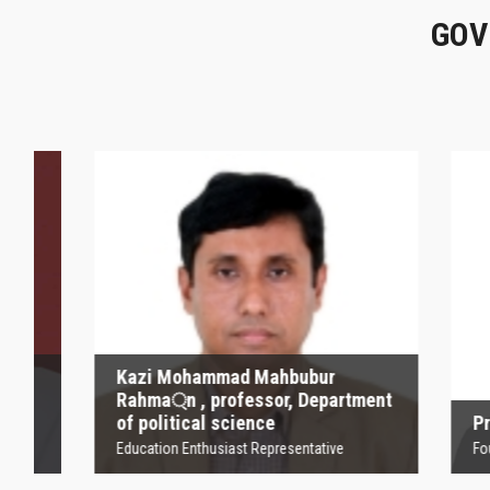
GOV
Kazi Mohammad
Mahbubur Rahma্‌n ,
P
professor, Department
of political science
Founder
Education Enthusiast Representative
Kazi Mohammad Mahbubur
Rahma্‌n , professor, Department
of political science
Profesor
Education Enthusiast Representative
Founder Orga