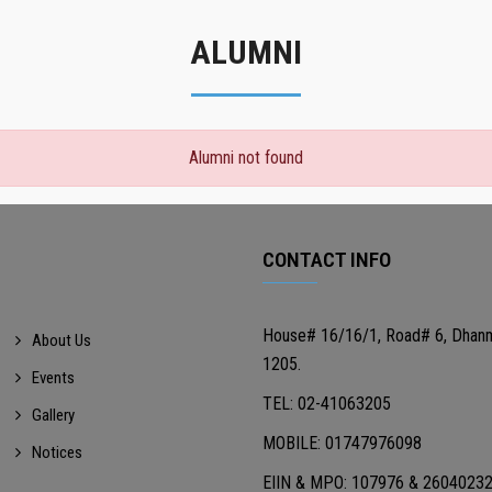
ALUMNI
Alumni not found
CONTACT INFO
House# 16/16/1, Road# 6, Dhan
About Us
1205.
Events
TEL: 02-41063205
Gallery
MOBILE: 01747976098
Notices
EIIN & MPO: 107976 & 2604023