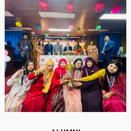
গৌরবের মুহূর্ত
গৌরবের মুহূর্ত