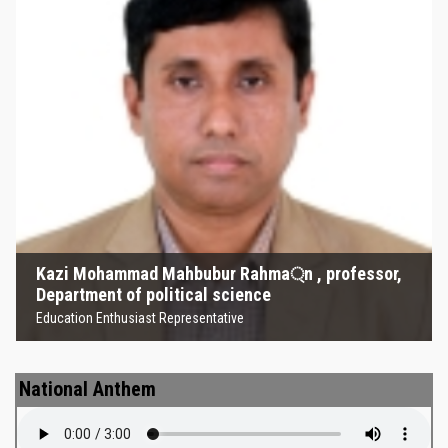
Kazi Mohammad Mahbubur
Rahma্‌n , professor, Department
of political science
Education Enthusiast Representative
Kazi Mohammad Mahbubur Rahma্‌n , professor,
Department of political science
Education Enthusiast Representative
National Anthem