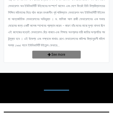
ফেডারেশন অব ইউনিভার্সিটি উইমেনের সংস্পর্শে আসেন এবং দেশে ফিরেই তিনি বিশ্ববিদ্যালয়ের
শিক্ষিত মহিলাদের নিয়ে গঠন করেন তৎকালীন পূর্ব পাকিস্তান ফেডারেশন অব ইউনিভার্সিটি উইমেন
যা আন্তর্জাতিক ফেডারেশনের অধিভুক্ত । ড. মালিকা আল রাজী ফেডারেশনের এক সভায়
মেয়েদের জন্য একটি কলেজ ষ্হাপনের প্রস্তাব করেন – কারণ তাঁর মনের মাঝে সুপ্ত বাসনা ছিল
এই কলেজের মধ্যেই ফেডারেশন বেঁচে থাকবে এবং শিক্ষায় অনগ্রসর নারী জাতির অগ্রগতির পথ
উন্মুক্ত হবে । এই উদ্দেশ্য এবং লক্ষ্যকে মাথায় রেখে ফেডারেশনের কতিপয় বিদ্যানুরাগী মহিলা
সদস্য ১৯৬৫ সালে ইউনিভার্সিটি উইমেন্স ফেডারে...
See more