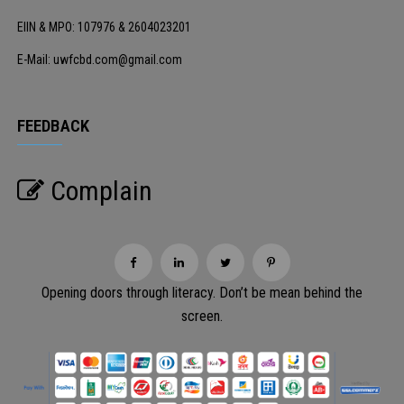
EIIN & MPO: 107976 & 2604023201
E-Mail: uwfcbd.com@gmail.com
FEEDBACK
Complain
Opening doors through literacy. Don’t be mean behind the
screen.