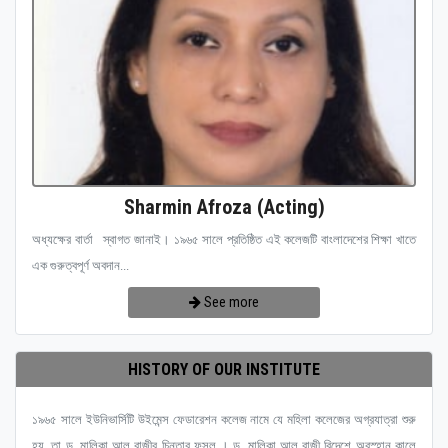
Sharmin Afroza (Acting)
অধ্যক্ষের বার্তা স্বাগত জানাই। ১৯৬৫ সালে প্রতিষ্ঠিত এই কলেজটি বাংলাদেশের শিক্ষা খাতে
এক গুরুত্বপূর্ণ অবদান...
See more
HISTORY OF OUR INSTITUTE
১৯৬৫ সালে ইউনিভার্সিটি উইমেন্স ফেডারেশন কলেজ নামে যে মহিলা কলেজের অগ্রযাত্রা শুরু
হয়, তা ড. মালিকা আল রাজীর চিন্তার ফসল । ড. মালিকা আল রাজী বিদেশে অবস্হান কালে