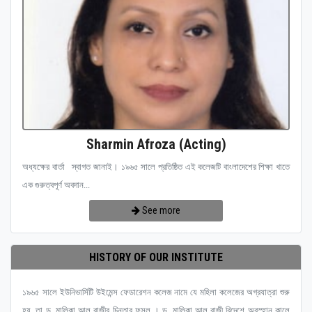
Sharmin Afroza (Acting)
অধ্যক্ষের বার্তা স্বাগত জানাই। ১৯৬৫ সালে প্রতিষ্ঠিত এই কলেজটি বাংলাদেশের শিক্ষা খাতে
এক গুরুত্বপূর্ণ অবদান...
See more
HISTORY OF OUR INSTITUTE
১৯৬৫ সালে ইউনিভার্সিটি উইমেন্স ফেডারেশন কলেজ নামে যে মহিলা কলেজের অগ্রযাত্রা শুরু
হয়, তা ড. মালিকা আল রাজীর চিন্তার ফসল । ড. মালিকা আল রাজী বিদেশে অবস্হান কালে