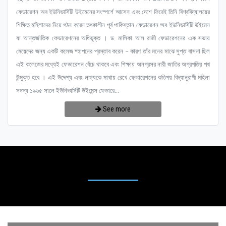
ফেডারেশন অব ইউনিভার্সিটি উইমেনের সংস্পর্শে আসেন এবং দেশে ফিরেই তিনি বিশ্ববিদ্যালয়ের
শিক্ষিত মহিলাদের নিয়ে গঠন করেন তৎকালীন পূর্ব পাকিস্তান ফেডারেশন অব ইউনিভার্সিটি উইমেন
যা আন্তর্জাতিক ফেডারেশনের অধিভুক্ত । ড. মালিকা আল রাজী ফেডারেশনের এক সভায়
মেয়েদের জন্য একটি কলেজ ষ্হাপনের প্রস্তাব করেন – কারণ তাঁর মনের মাঝে সুপ্ত বাসনা ছিল
এই কলেজের মধ্যেই ফেডারেশন বেঁচে থাকবে এবং শিক্ষায় অনগ্রসর নারী জাতির অগ্রগতির পথ
উন্মুক্ত হবে । এই উদ্দেশ্য এবং লক্ষ্যকে মাথায় রেখে ফেডারেশনের কতিপয় বিদ্যানুরাগী মহিলা
সদস্য ১৯৬৫ সালে ইউনিভার্সিটি উইমেন্স ফেডারে...
See more