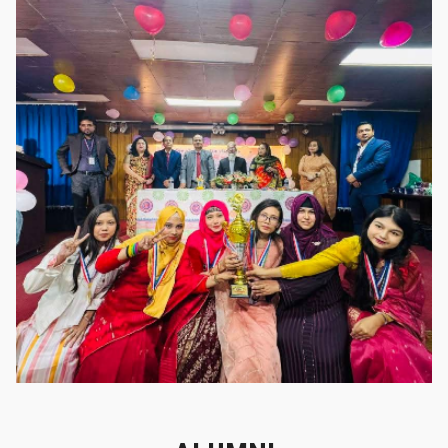
গৌরবের মুহূর্ত
গৌরবের মুহূর্ত