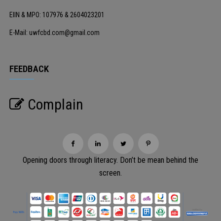
EIIN & MPO: 107976 & 2604023201
E-Mail: uwfcbd.com@gmail.com
FEEDBACK
Complain
Opening doors through literacy. Don’t be mean behind the
screen.