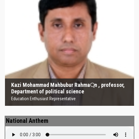
Kazi Mohammad Mahbubur
Rahma্‌n , professor, Department
of political science
Education Enthusiast Representative
Kazi Mohammad Mahbubur Rahma্‌n , professor,
Department of political science
Education Enthusiast Representative
National Anthem