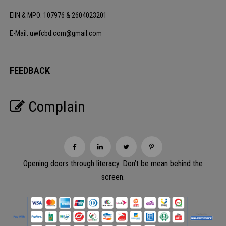
EIIN & MPO: 107976 & 2604023201
E-Mail: uwfcbd.com@gmail.com
FEEDBACK
Complain
Opening doors through literacy. Don’t be mean behind the
screen.