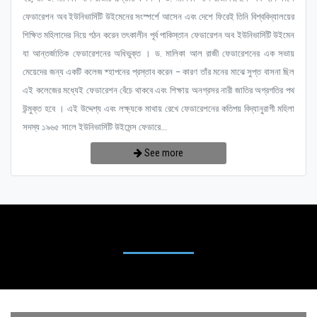
ফেডারেশন অব ইউনিভার্সিটি উইমেনের সংস্পর্শে আসেন এবং দেশে ফিরেই তিনি বিশ্ববিদ্যালয়ের
শিক্ষিত মহিলাদের নিয়ে গঠন করেন তৎকালীন পূর্ব পাকিস্তান ফেডারেশন অব ইউনিভার্সিটি উইমেন
যা আন্তর্জাতিক ফেডারেশনের অধিভুক্ত । ড. মালিকা আল রাজী ফেডারেশনের এক সভায়
মেয়েদের জন্য একটি কলেজ ষ্হাপনের প্রস্তাব করেন – কারণ তাঁর মনের মাঝে সুপ্ত বাসনা ছিল
এই কলেজের মধ্যেই ফেডারেশন বেঁচে থাকবে এবং শিক্ষায় অনগ্রসর নারী জাতির অগ্রগতির পথ
উন্মুক্ত হবে । এই উদ্দেশ্য এবং লক্ষ্যকে মাথায় রেখে ফেডারেশনের কতিপয় বিদ্যানুরাগী মহিলা
সদস্য ১৯৬৫ সালে ইউনিভার্সিটি উইমেন্স ফেডারে...
See more