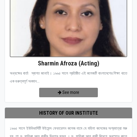
Sharmin Afroza (Acting)
অধ্যক্ষের বার্তা স্বাগত জানাই। ১৯৬৫ সালে প্রতিষ্ঠিত এই কলেজটি বাংলাদেশের শিক্ষা খাতে
এক গুরুত্বপূর্ণ অবদান...
See more
HISTORY OF OUR INSTITUTE
১৯৬৫ সালে ইউনিভার্সিটি উইমেন্স ফেডারেশন কলেজ নামে যে মহিলা কলেজের অগ্রযাত্রা শুরু
হয়, তা ড. মালিকা আল রাজীর চিন্তার ফসল । ড. মালিকা আল রাজী বিদেশে অবস্হান কালে