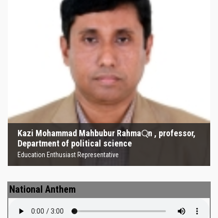
Kazi Mohammad Mahbubur
Rahma্‌n , professor, Department
of political science
Education Enthusiast Representative
Kazi Mohammad Mahbubur Rahma্‌n , professor,
Department of political science
Education Enthusiast Representative
National Anthem