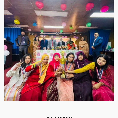
গৌরবের মুহূর্ত
গৌরবের মুহূর্ত