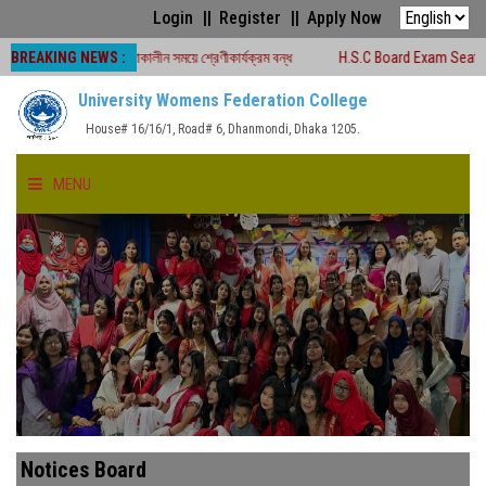
Login
Register
Apply Now
BREAKING NEWS :
ষা -২০২৬ চলাকালীন সময়ে শ্রেণীকার্যক্রম বন্ধ
H.S.C Board Exam Seat Plan ( TEJG
University Womens Federation College
House# 16/16/1, Road# 6, Dhanmondi, Dhaka 1205.
MENU
HOME
ABOUT US
FACULTIES
ACADEMICS
Notices Board
GALLERY