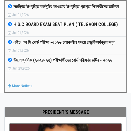
সমন্বিত উপবৃত্তি কর্মসূচির আওতায় উপবৃত্তি প্রাপ্ত শিক্ষার্থীদের তালিকা
MEDIA
Jul 01,2026
H.S.C BOARD EXAM SEAT PLAN ( TEJGAON COLLEGE)
PAYMENT
Jul 01,2026
এইচ এস সি বোর্ড পরীক্ষা -২০২৬ চলাকালীন সময়ে শ্রেণীকার্যক্রম বন্ধ
CO-CURRICULUM
Jul 01,2026
উচ্চমাধ্যমিক (২০২৪-২৫) পরীক্ষার্থীদের বোর্ড পরীক্ষার রুটিন - ২০২৬
RESULTS
Jun 29,2026
ONLINE ADMISSION
More Notices
CONTACT
PRESIDENT'S MESSAGE