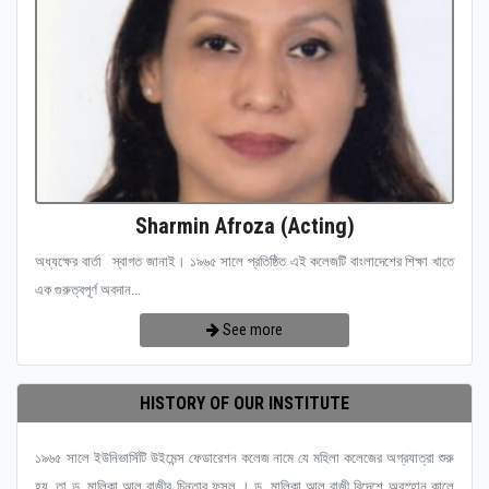
Sharmin Afroza (Acting)
অধ্যক্ষের বার্তা স্বাগত জানাই। ১৯৬৫ সালে প্রতিষ্ঠিত এই কলেজটি বাংলাদেশের শিক্ষা খাতে
এক গুরুত্বপূর্ণ অবদান...
See more
HISTORY OF OUR INSTITUTE
১৯৬৫ সালে ইউনিভার্সিটি উইমেন্স ফেডারেশন কলেজ নামে যে মহিলা কলেজের অগ্রযাত্রা শুরু
হয়, তা ড. মালিকা আল রাজীর চিন্তার ফসল । ড. মালিকা আল রাজী বিদেশে অবস্হান কালে