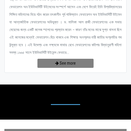
ফেডারেশন অব ইউনিভার্সিটি উইমেনের সংস্পর্শে আসেন এবং দেশে ফিরেই তিনি বিশ্ববিদ্যালয়ের
শিক্ষিত মহিলাদের নিয়ে গঠন করেন তৎকালীন পূর্ব পাকিস্তান ফেডারেশন অব ইউনিভার্সিটি উইমেন
যা আন্তর্জাতিক ফেডারেশনের অধিভুক্ত । ড. মালিকা আল রাজী ফেডারেশনের এক সভায়
মেয়েদের জন্য একটি কলেজ ষ্হাপনের প্রস্তাব করেন – কারণ তাঁর মনের মাঝে সুপ্ত বাসনা ছিল
এই কলেজের মধ্যেই ফেডারেশন বেঁচে থাকবে এবং শিক্ষায় অনগ্রসর নারী জাতির অগ্রগতির পথ
উন্মুক্ত হবে । এই উদ্দেশ্য এবং লক্ষ্যকে মাথায় রেখে ফেডারেশনের কতিপয় বিদ্যানুরাগী মহিলা
সদস্য ১৯৬৫ সালে ইউনিভার্সিটি উইমেন্স ফেডারে...
See more