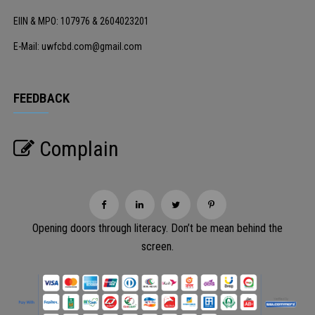
EIIN & MPO: 107976 & 2604023201
E-Mail: uwfcbd.com@gmail.com
FEEDBACK
Complain
Opening doors through literacy. Don’t be mean behind the
screen.