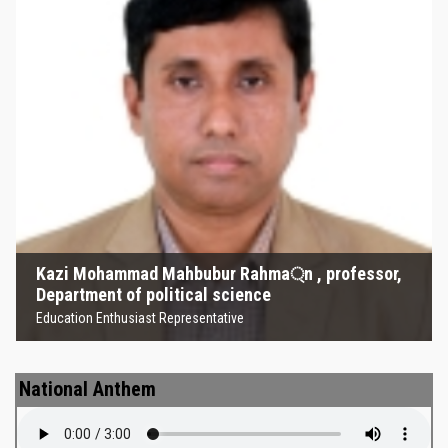
Kazi Mohammad Mahbubur
Rahma্‌n , professor, Department
of political science
Education Enthusiast Representative
Kazi Mohammad Mahbubur Rahma্‌n , professor,
Department of political science
Education Enthusiast Representative
National Anthem