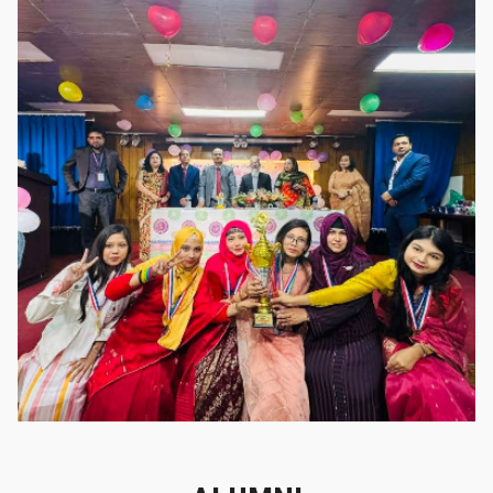
গৌরবের মুহূর্ত
গৌরবের মুহূর্ত