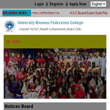
Login
Register
Apply Now
BREAKING NEWS :
২৬ চলাকালীন সময়ে শ্রেণীকার্যক্রম বন্ধ
H.S.C Board Exam Seat Plan ( TEJGAON 
University Womens Federation College
House# 16/16/1, Road# 6, Dhanmondi, Dhaka 1205.
MENU
HOME
ABOUT US
FACULTIES
ACADEMICS
Notices Board
GALLERY