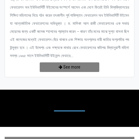
ফেডারেশন অব ইউনিভার্সিটি উইমেনের সংস্পর্শে আসেন এবং দেশে ফিরেই তিনি বিশ্ববিদ্যালয়ের
শিক্ষিত মহিলাদের নিয়ে গঠন করেন তৎকালীন পূর্ব পাকিস্তান ফেডারেশন অব ইউনিভার্সিটি উইমেন
যা আন্তর্জাতিক ফেডারেশনের অধিভুক্ত । ড. মালিকা আল রাজী ফেডারেশনের এক সভায়
মেয়েদের জন্য একটি কলেজ ষ্হাপনের প্রস্তাব করেন – কারণ তাঁর মনের মাঝে সুপ্ত বাসনা ছিল
এই কলেজের মধ্যেই ফেডারেশন বেঁচে থাকবে এবং শিক্ষায় অনগ্রসর নারী জাতির অগ্রগতির পথ
উন্মুক্ত হবে । এই উদ্দেশ্য এবং লক্ষ্যকে মাথায় রেখে ফেডারেশনের কতিপয় বিদ্যানুরাগী মহিলা
সদস্য ১৯৬৫ সালে ইউনিভার্সিটি উইমেন্স ফেডারে...
See more