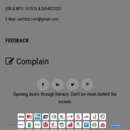
EIIN & MPO: 107976 & 2604023201
E-Mail: uwfcbd.com@gmail.com
FEEDBACK
Complain
Opening doors through literacy. Don’t be mean behind the
screen.