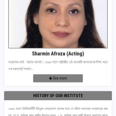
Sharmin Afroza (Acting)
অধ্যক্ষের বার্তা স্বাগত জানাই। ১৯৬৫ সালে প্রতিষ্ঠিত এই কলেজটি বাংলাদেশের শিক্ষা খাতে
এক গুরুত্বপূর্ণ অবদান...
See more
HISTORY OF OUR INSTITUTE
১৯৬৫ সালে ইউনিভার্সিটি উইমেন্স ফেডারেশন কলেজ নামে যে মহিলা কলেজের অগ্রযাত্রা শুরু
হয়, তা ড. মালিকা আল রাজীর চিন্তার ফসল । ড. মালিকা আল রাজী বিদেশে অবস্হান কালে