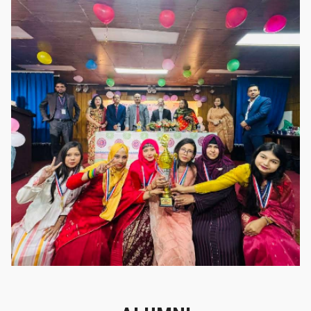
গৌরবের মুহূর্ত
গৌরবের মুহূর্ত