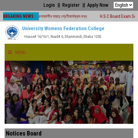
Login
Register
Apply Now
BREAKING NEWS :
ক্ষা -২০২৬ চলাকালীন সময়ে শ্রেণীকার্যক্রম বন্ধ
H.S.C Board Exam Seat Plan ( TE
University Womens Federation College
House# 16/16/1, Road# 6, Dhanmondi, Dhaka 1205.
MENU
HOME
ABOUT US
FACULTIES
ACADEMICS
Notices Board
GALLERY