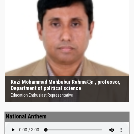
Kazi Mohammad Mahbubur
Rahma্‌n , professor, Department
of political science
Education Enthusiast Representative
Kazi Mohammad Mahbubur Rahma্‌n , professor,
Department of political science
Education Enthusiast Representative
National Anthem