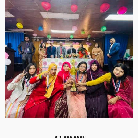
গৌরবের মুহূর্ত
গৌরবের মুহূর্ত