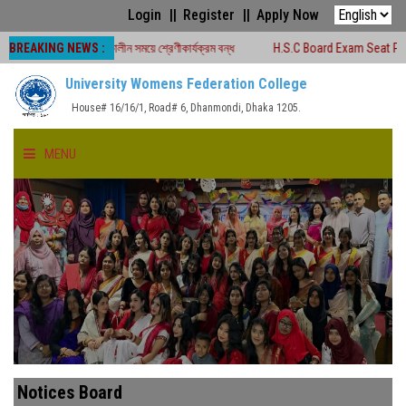
Login
Register
Apply Now
BREAKING NEWS :
-২০২৬ চলাকালীন সময়ে শ্রেণীকার্যক্রম বন্ধ
H.S.C Board Exam Seat Plan ( TEJGA
University Womens Federation College
House# 16/16/1, Road# 6, Dhanmondi, Dhaka 1205.
MENU
HOME
ABOUT US
FACULTIES
ACADEMICS
Notices Board
GALLERY