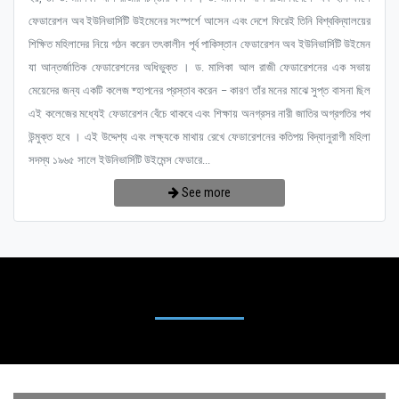
ফেডারেশন অব ইউনিভার্সিটি উইমেনের সংস্পর্শে আসেন এবং দেশে ফিরেই তিনি বিশ্ববিদ্যালয়ের
শিক্ষিত মহিলাদের নিয়ে গঠন করেন তৎকালীন পূর্ব পাকিস্তান ফেডারেশন অব ইউনিভার্সিটি উইমেন
যা আন্তর্জাতিক ফেডারেশনের অধিভুক্ত । ড. মালিকা আল রাজী ফেডারেশনের এক সভায়
মেয়েদের জন্য একটি কলেজ ষ্হাপনের প্রস্তাব করেন – কারণ তাঁর মনের মাঝে সুপ্ত বাসনা ছিল
এই কলেজের মধ্যেই ফেডারেশন বেঁচে থাকবে এবং শিক্ষায় অনগ্রসর নারী জাতির অগ্রগতির পথ
উন্মুক্ত হবে । এই উদ্দেশ্য এবং লক্ষ্যকে মাথায় রেখে ফেডারেশনের কতিপয় বিদ্যানুরাগী মহিলা
সদস্য ১৯৬৫ সালে ইউনিভার্সিটি উইমেন্স ফেডারে...
See more