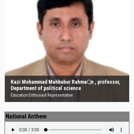
Kazi Mohammad Mahbubur
Rahma্‌n , professor, Department
of political science
Education Enthusiast Representative
Kazi Mohammad Mahbubur Rahma্‌n , professor,
Department of political science
Education Enthusiast Representative
National Anthem