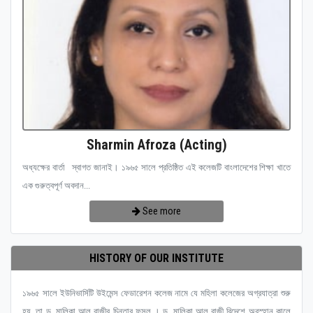
Sharmin Afroza (Acting)
অধ্যক্ষের বার্তা স্বাগত জানাই। ১৯৬৫ সালে প্রতিষ্ঠিত এই কলেজটি বাংলাদেশের শিক্ষা খাতে
এক গুরুত্বপূর্ণ অবদান...
See more
HISTORY OF OUR INSTITUTE
১৯৬৫ সালে ইউনিভার্সিটি উইমেন্স ফেডারেশন কলেজ নামে যে মহিলা কলেজের অগ্রযাত্রা শুরু
হয়, তা ড. মালিকা আল রাজীর চিন্তার ফসল । ড. মালিকা আল রাজী বিদেশে অবস্হান কালে