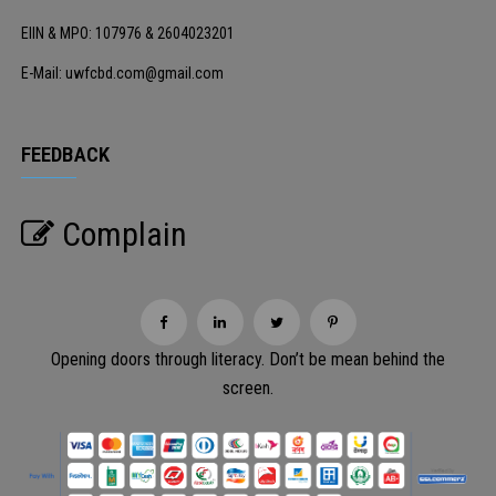
EIIN & MPO: 107976 & 2604023201
E-Mail: uwfcbd.com@gmail.com
FEEDBACK
Complain
Opening doors through literacy. Don’t be mean behind the
screen.