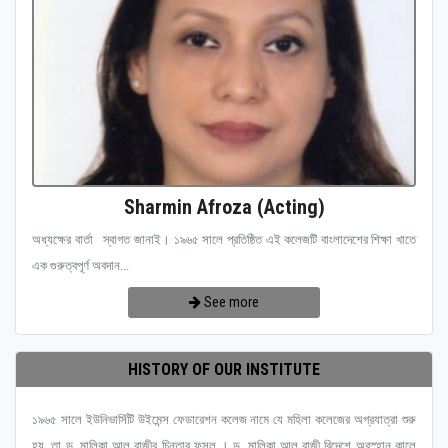
Sharmin Afroza (Acting)
অধ্যক্ষের বার্তা স্বাগত জানাই। ১৯৬৫ সালে প্রতিষ্ঠিত এই কলেজটি বাংলাদেশের শিক্ষা খাতে
এক গুরুত্বপূর্ণ অবদান...
See more
HISTORY OF OUR INSTITUTE
১৯৬৫ সালে ইউনিভার্সিটি উইমেন্স ফেডারেশন কলেজ নামে যে মহিলা কলেজের অগ্রযাত্রা শুরু
হয়, তা ড. মালিকা আল রাজীর চিন্তার ফসল । ড. মালিকা আল রাজী বিদেশে অবস্হান কালে