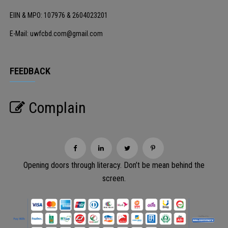
EIIN & MPO: 107976 & 2604023201
E-Mail: uwfcbd.com@gmail.com
FEEDBACK
Complain
Opening doors through literacy. Don’t be mean behind the
screen.