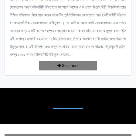
ফেডারেশন অব ইউনিভার্সিটি উইমেনের সংস্পর্শে আসেন এবং দেশে ফিরেই তিনি বিশ্ববিদ্যালয়ের
শিক্ষিত মহিলাদের নিয়ে গঠন করেন তৎকালীন পূর্ব পাকিস্তান ফেডারেশন অব ইউনিভার্সিটি উইমেন
যা আন্তর্জাতিক ফেডারেশনের অধিভুক্ত । ড. মালিকা আল রাজী ফেডারেশনের এক সভায়
মেয়েদের জন্য একটি কলেজ ষ্হাপনের প্রস্তাব করেন – কারণ তাঁর মনের মাঝে সুপ্ত বাসনা ছিল
এই কলেজের মধ্যেই ফেডারেশন বেঁচে থাকবে এবং শিক্ষায় অনগ্রসর নারী জাতির অগ্রগতির পথ
উন্মুক্ত হবে । এই উদ্দেশ্য এবং লক্ষ্যকে মাথায় রেখে ফেডারেশনের কতিপয় বিদ্যানুরাগী মহিলা
সদস্য ১৯৬৫ সালে ইউনিভার্সিটি উইমেন্স ফেডারে...
See more