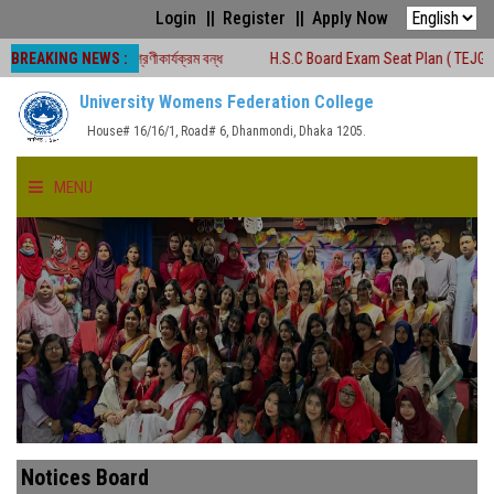
Login
Register
Apply Now
BREAKING NEWS :
ীন সময়ে শ্রেণীকার্যক্রম বন্ধ
H.S.C Board Exam Seat Plan ( TEJGAON COLLEGE
University Womens Federation College
House# 16/16/1, Road# 6, Dhanmondi, Dhaka 1205.
MENU
HOME
ABOUT US
FACULTIES
ACADEMICS
Notices Board
GALLERY