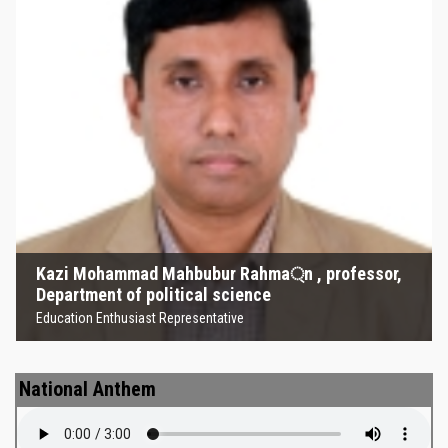
Kazi Mohammad Mahbubur
Rahma্‌n , professor, Department
of political science
Education Enthusiast Representative
Kazi Mohammad Mahbubur Rahma্‌n , professor,
Department of political science
Education Enthusiast Representative
National Anthem