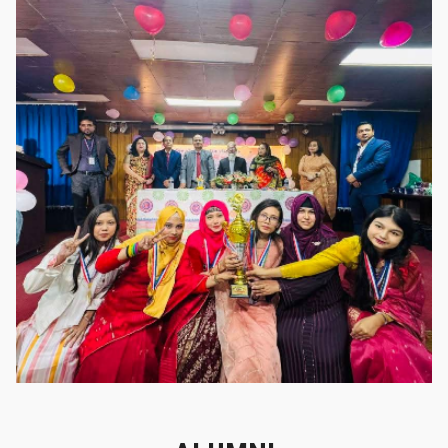
গৌরবের মুহূর্ত
গৌরবের মুহূর্ত