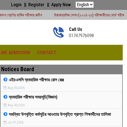
Login
Register
Apply Now
ার রুটিন
উচ্চমাধ্যমিক সেশন (২০২৪-২৫) পরীক্ষার্থীদের বোর্ড পরীক্ষার রুটিন - ২০২৬
#
Call Us
01747976098
LINE ADMISSION
CONTACT
Notices Board
এইচএসসি ব্যবহারিক পরীক্ষার রোল রেঞ্জ
Aug 06,2026
রীড়া প্রতিযোগিতা -২০২৫
ব্যবহারিক পরীক্ষার সময়সূচি(বিজ্ঞান)
Aug 06,2026
সমন্বিত উপবৃত্তি কর্মসূচির আওতায় উপবৃত্তি প্রাপ্ত শিক্ষার্থীদের তালিকা
Jul 01,2026