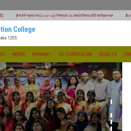
 বর্ষ (২০২৫-২৬) শিক্ষাবর্ষে ২য় মেধাতালিকায় ভর্তি কার্যক্রম শুরু
#একাদশ শ্রেণির বার্ষিক পরীক্ষ
tion College
aka 1205.
ERY
MEDIA
PAYMENT
CO-CURRICULUM
RESULTS
ON
ক্