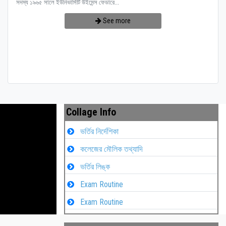
সদস্য ১৯৬৫ সালে ইউনিভার্সিটি উইমেন্স ফেডারে...
See more
Collage Info
ভর্তির নির্দেশিকা
কলেজের মৌলিক তথ্যাদি
ভর্তির লিঙ্ক
Exam Routine
Exam Routine