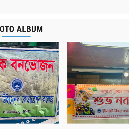
OTO ALBUM
র্ষিক বনভোজন ২০২৫
বাংলা নববর্ষ ১৪৩২ উদয