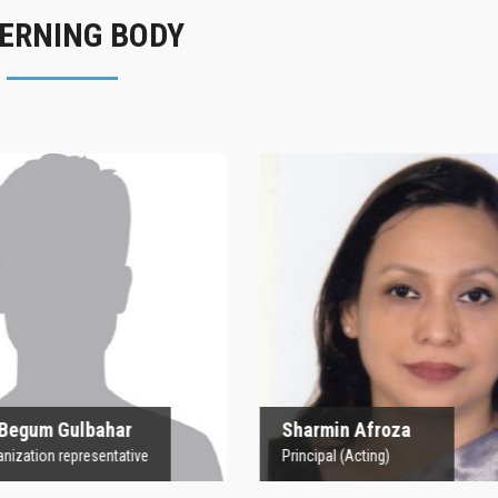
ERNING BODY
rofesor Begum
Sharmin Afroz
Gulbahar
Principal (Acting)
 Organization representative
 Begum Gulbahar
Sharmin Afroza
nization representative
Principal (Acting)