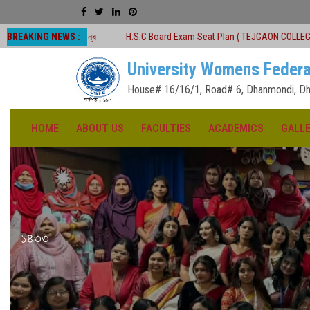
BREAKING NEWS :
ম বন্ধ
H.S.C Board Exam Seat Plan ( TEJGAON COLLEGE)
#অনার্স প্রথম
University Womens Federa
House# 16/16/1, Road# 6, Dhanmondi, Dh
HOME
ABOUT US
FACULTIES
ACADEMICS
GALL
১৪৩৩