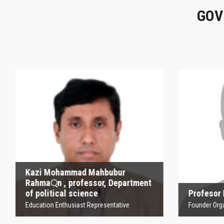
GOV
Kazi Mohammad
Mahbubur Rahma্‌n ,
P
professor, Department
of political science
Founder
Education Enthusiast Representative
Kazi Mohammad Mahbubur
Rahma্‌n , professor, Department
of political science
Profesor
Education Enthusiast Representative
Founder Orga