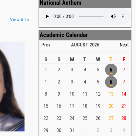
National Anthem
View All
Academic Calendar
Prev
AUGUST
2026
Next
S
S
M
T
W
T
F
1
2
3
4
5
6
7
Md. Shafiullah Sarker
a
1
2
3
4
5
6
7
Md. Shafiullah Sarkar , Professor ,
8
9
10
11
12
13
14
Teacher Representative
15
16
17
18
19
20
21
Md. Shafiullah Sarker
Md. Shafiullah Sarkar , Professor , Teacher
22
23
24
25
26
27
28
Representative
29
30
31
1
2
3
4