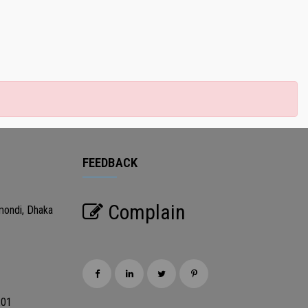
FEEDBACK
Complain
mondi, Dhaka
201