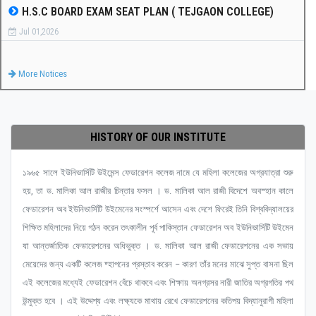
H.S.C BOARD EXAM SEAT PLAN ( TEJGAON COLLEGE)
Jul 01,2026
More Notices
HISTORY OF OUR INSTITUTE
১৯৬৫ সালে ইউনিভার্সিটি উইমেন্স ফেডারেশন কলেজ নামে যে মহিলা কলেজের অগ্রযাত্রা শুরু
হয়, তা ড. মালিকা আল রাজীর চিন্তার ফসল । ড. মালিকা আল রাজী বিদেশে অবস্হান কালে
ফেডারেশন অব ইউনিভার্সিটি উইমেনের সংস্পর্শে আসেন এবং দেশে ফিরেই তিনি বিশ্ববিদ্যালয়ের
শিক্ষিত মহিলাদের নিয়ে গঠন করেন তৎকালীন পূর্ব পাকিস্তান ফেডারেশন অব ইউনিভার্সিটি উইমেন
যা আন্তর্জাতিক ফেডারেশনের অধিভুক্ত । ড. মালিকা আল রাজী ফেডারেশনের এক সভায়
মেয়েদের জন্য একটি কলেজ ষ্হাপনের প্রস্তাব করেন – কারণ তাঁর মনের মাঝে সুপ্ত বাসনা ছিল
এই কলেজের মধ্যেই ফেডারেশন বেঁচে থাকবে এবং শিক্ষায় অনগ্রসর নারী জাতির অগ্রগতির পথ
উন্মুক্ত হবে । এই উদ্দেশ্য এবং লক্ষ্যকে মাথায় রেখে ফেডারেশনের কতিপয় বিদ্যানুরাগী মহিলা