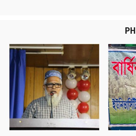
PH
নবীনবরণ - ২০২৫
বা