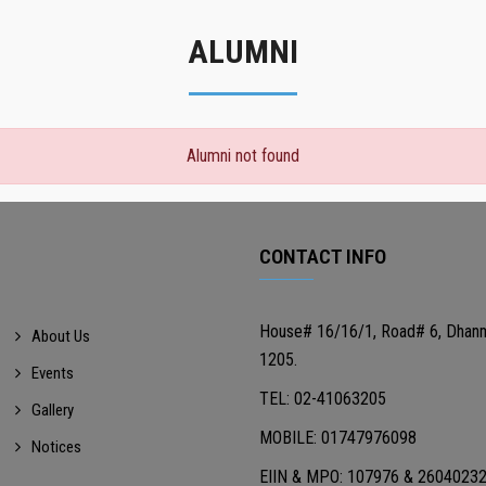
ALUMNI
Alumni not found
CONTACT INFO
House# 16/16/1, Road# 6, Dhan
About Us
1205.
Events
TEL: 02-41063205
Gallery
MOBILE: 01747976098
Notices
EIIN & MPO: 107976 & 2604023