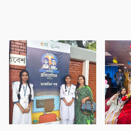
‌গৌর‌বের অর্জন
‌গৌর‌বের অর্জন