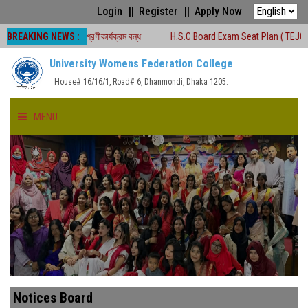
Login
Register
Apply Now
BREAKING NEWS :
লীন সময়ে শ্রেণীকার্যক্রম বন্ধ
H.S.C Board Exam Seat Plan ( TEJGAON COLLEG
University Womens Federation College
House# 16/16/1, Road# 6, Dhanmondi, Dhaka 1205.
MENU
HOME
ABOUT US
FACULTIES
ACADEMICS
Notices Board
GALLERY