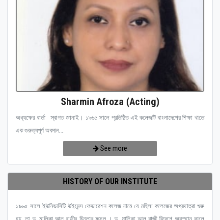
Sharmin Afroza (Acting)
অধ্যক্ষের বার্তা স্বাগত জানাই। ১৯৬৫ সালে প্রতিষ্ঠিত এই কলেজটি বাংলাদেশের শিক্ষা খাতে
এক গুরুত্বপূর্ণ অবদান...
See more
HISTORY OF OUR INSTITUTE
১৯৬৫ সালে ইউনিভার্সিটি উইমেন্স ফেডারেশন কলেজ নামে যে মহিলা কলেজের অগ্রযাত্রা শুরু
হয়, তা ড. মালিকা আল রাজীর চিন্তার ফসল । ড. মালিকা আল রাজী বিদেশে অবস্হান কালে