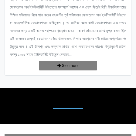
ফেডারেশন অব ইউনিভার্সিটি উইমেনের সংস্পর্শে আসেন এবং দেশে ফিরেই তিনি বিশ্ববিদ্যালয়ের
শিক্ষিত মহিলাদের নিয়ে গঠন করেন তৎকালীন পূর্ব পাকিস্তান ফেডারেশন অব ইউনিভার্সিটি উইমেন
যা আন্তর্জাতিক ফেডারেশনের অধিভুক্ত । ড. মালিকা আল রাজী ফেডারেশনের এক সভায়
মেয়েদের জন্য একটি কলেজ ষ্হাপনের প্রস্তাব করেন – কারণ তাঁর মনের মাঝে সুপ্ত বাসনা ছিল
এই কলেজের মধ্যেই ফেডারেশন বেঁচে থাকবে এবং শিক্ষায় অনগ্রসর নারী জাতির অগ্রগতির পথ
উন্মুক্ত হবে । এই উদ্দেশ্য এবং লক্ষ্যকে মাথায় রেখে ফেডারেশনের কতিপয় বিদ্যানুরাগী মহিলা
সদস্য ১৯৬৫ সালে ইউনিভার্সিটি উইমেন্স ফেডারে...
See more