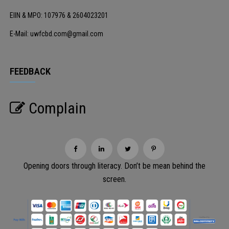
EIIN & MPO: 107976 & 2604023201
E-Mail: uwfcbd.com@gmail.com
FEEDBACK
Complain
Opening doors through literacy. Don’t be mean behind the
screen.