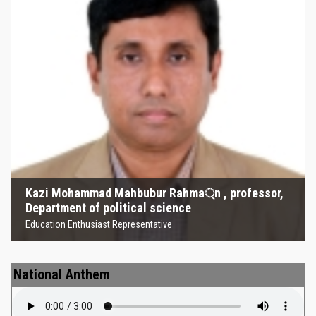
Kazi Mohammad Mahbubur
Rahma্‌n , professor, Department
of political science
Education Enthusiast Representative
Kazi Mohammad Mahbubur Rahma্‌n , professor,
Department of political science
Education Enthusiast Representative
National Anthem