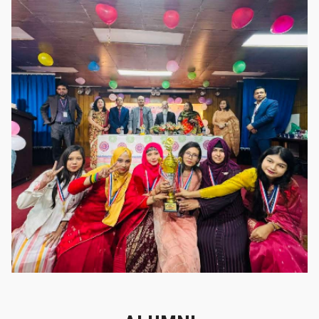
গৌরবের মুহূর্ত
গৌরবের মুহূর্ত