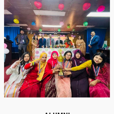
গৌরবের মুহূর্ত
গৌরবের মুহূর্ত