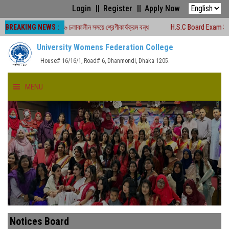
Login
Register
Apply Now
BREAKING NEWS :
্ষা -২০২৬ চলাকালীন সময়ে শ্রেণীকার্যক্রম বন্ধ
H.S.C Board Exam Seat Plan ( TE
University Womens Federation College
House# 16/16/1, Road# 6, Dhanmondi, Dhaka 1205.
MENU
HOME
ABOUT US
FACULTIES
ACADEMICS
Notices Board
GALLERY