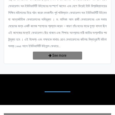
ফেডারেশন অব ইউনিভার্সিটি উইমেনের সংস্পর্শে আসেন এবং দেশে ফিরেই তিনি বিশ্ববিদ্যালয়ের
শিক্ষিত মহিলাদের নিয়ে গঠন করেন তৎকালীন পূর্ব পাকিস্তান ফেডারেশন অব ইউনিভার্সিটি উইমেন
যা আন্তর্জাতিক ফেডারেশনের অধিভুক্ত । ড. মালিকা আল রাজী ফেডারেশনের এক সভায়
মেয়েদের জন্য একটি কলেজ ষ্হাপনের প্রস্তাব করেন – কারণ তাঁর মনের মাঝে সুপ্ত বাসনা ছিল
এই কলেজের মধ্যেই ফেডারেশন বেঁচে থাকবে এবং শিক্ষায় অনগ্রসর নারী জাতির অগ্রগতির পথ
উন্মুক্ত হবে । এই উদ্দেশ্য এবং লক্ষ্যকে মাথায় রেখে ফেডারেশনের কতিপয় বিদ্যানুরাগী মহিলা
সদস্য ১৯৬৫ সালে ইউনিভার্সিটি উইমেন্স ফেডারে...
See more