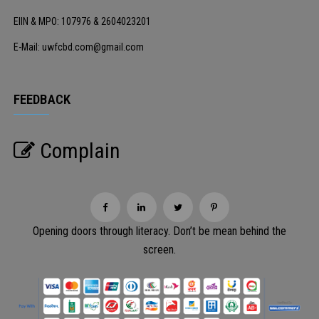
EIIN & MPO: 107976 & 2604023201
E-Mail: uwfcbd.com@gmail.com
FEEDBACK
Complain
Opening doors through literacy. Don’t be mean behind the
screen.