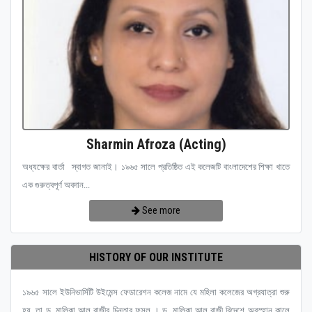
Sharmin Afroza (Acting)
অধ্যক্ষের বার্তা স্বাগত জানাই। ১৯৬৫ সালে প্রতিষ্ঠিত এই কলেজটি বাংলাদেশের শিক্ষা খাতে
এক গুরুত্বপূর্ণ অবদান...
See more
HISTORY OF OUR INSTITUTE
১৯৬৫ সালে ইউনিভার্সিটি উইমেন্স ফেডারেশন কলেজ নামে যে মহিলা কলেজের অগ্রযাত্রা শুরু
হয়, তা ড. মালিকা আল রাজীর চিন্তার ফসল । ড. মালিকা আল রাজী বিদেশে অবস্হান কালে