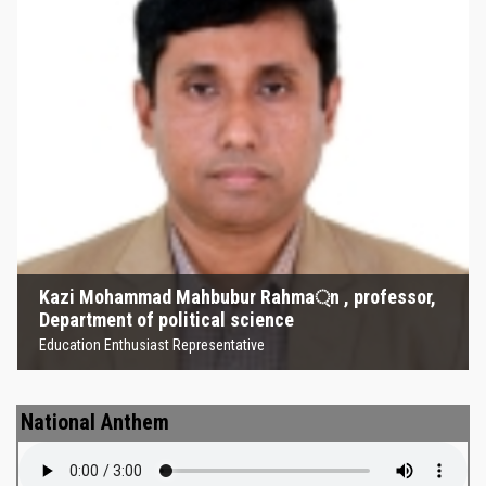
Kazi Mohammad Mahbubur
Rahma্‌n , professor, Department
of political science
Education Enthusiast Representative
Kazi Mohammad Mahbubur Rahma্‌n , professor,
Department of political science
Education Enthusiast Representative
National Anthem