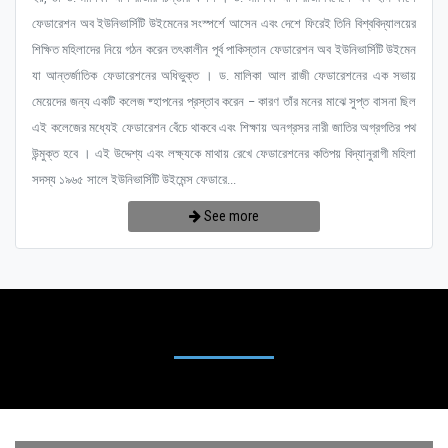
ফেডারেশন অব ইউনিভার্সিটি উইমেনের সংস্পর্শে আসেন এবং দেশে ফিরেই তিনি বিশ্ববিদ্যালয়ের
শিক্ষিত মহিলাদের নিয়ে গঠন করেন তৎকালীন পূর্ব পাকিস্তান ফেডারেশন অব ইউনিভার্সিটি উইমেন
যা আন্তর্জাতিক ফেডারেশনের অধিভুক্ত । ড. মালিকা আল রাজী ফেডারেশনের এক সভায়
মেয়েদের জন্য একটি কলেজ ষ্হাপনের প্রস্তাব করেন – কারণ তাঁর মনের মাঝে সুপ্ত বাসনা ছিল
এই কলেজের মধ্যেই ফেডারেশন বেঁচে থাকবে এবং শিক্ষায় অনগ্রসর নারী জাতির অগ্রগতির পথ
উন্মুক্ত হবে । এই উদ্দেশ্য এবং লক্ষ্যকে মাথায় রেখে ফেডারেশনের কতিপয় বিদ্যানুরাগী মহিলা
সদস্য ১৯৬৫ সালে ইউনিভার্সিটি উইমেন্স ফেডারে...
See more