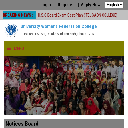
Login
Register
Apply Now
BREAKING NEWS :
 বন্ধ
H.S.C Board Exam Seat Plan ( TEJGAON COLLEGE)
#অনার্স প্রথম 
University Womens Federation College
House# 16/16/1, Road# 6, Dhanmondi, Dhaka 1205.
MENU
HOME
ABOUT US
FACULTIES
ACADEMICS
Notices Board
GALLERY