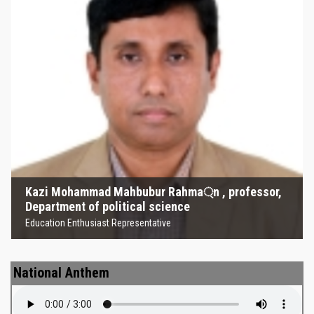
Kazi Mohammad Mahbubur
Rahma্‌n , professor, Department
of political science
Education Enthusiast Representative
Kazi Mohammad Mahbubur Rahma্‌n , professor,
Department of political science
Education Enthusiast Representative
National Anthem