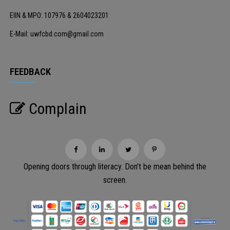
EIIN & MPO: 107976 & 2604023201
E-Mail: uwfcbd.com@gmail.com
FEEDBACK
Complain
Opening doors through literacy. Don’t be mean behind the
screen.