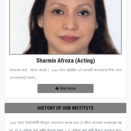
Sharmin Afroza (Acting)
অধ্যক্ষের বার্তা স্বাগত জানাই। ১৯৬৫ সালে প্রতিষ্ঠিত এই কলেজটি বাংলাদেশের শিক্ষা খাতে
এক গুরুত্বপূর্ণ অবদান...
See more
HISTORY OF OUR INSTITUTE
১৯৬৫ সালে ইউনিভার্সিটি উইমেন্স ফেডারেশন কলেজ নামে যে মহিলা কলেজের অগ্রযাত্রা শুরু
হয়, তা ড. মালিকা আল রাজীর চিন্তার ফসল । ড. মালিকা আল রাজী বিদেশে অবস্হান কালে