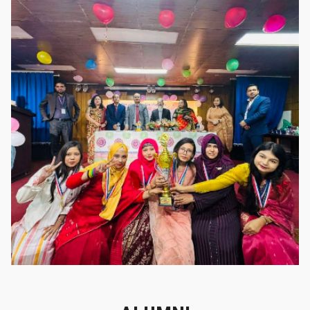
গৌরবের মুহূর্ত
গৌরবের মুহূর্ত