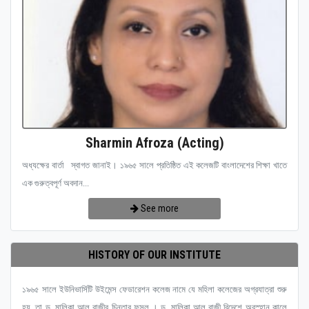
Sharmin Afroza (Acting)
অধ্যক্ষের বার্তা স্বাগত জানাই। ১৯৬৫ সালে প্রতিষ্ঠিত এই কলেজটি বাংলাদেশের শিক্ষা খাতে
এক গুরুত্বপূর্ণ অবদান...
See more
HISTORY OF OUR INSTITUTE
১৯৬৫ সালে ইউনিভার্সিটি উইমেন্স ফেডারেশন কলেজ নামে যে মহিলা কলেজের অগ্রযাত্রা শুরু
হয়, তা ড. মালিকা আল রাজীর চিন্তার ফসল । ড. মালিকা আল রাজী বিদেশে অবস্হান কালে