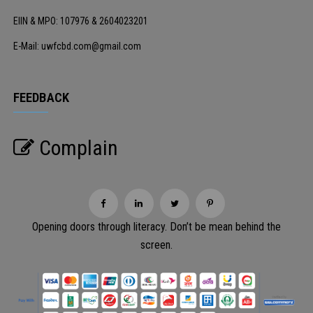
EIIN & MPO: 107976 & 2604023201
E-Mail: uwfcbd.com@gmail.com
FEEDBACK
Complain
Opening doors through literacy. Don’t be mean behind the
screen.