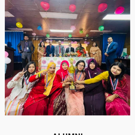
গৌরবের মুহূর্ত
গৌরবের মুহূর্ত