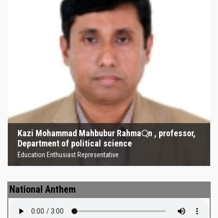
Kazi Mohammad Mahbubur
Rahma্‌n , professor, Department
of political science
Education Enthusiast Representative
Kazi Mohammad Mahbubur Rahma্‌n , professor,
Department of political science
Education Enthusiast Representative
National Anthem