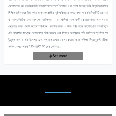
ফেডারেশন অব ইউনিভার্সিটি উইমেনের সংস্পর্শে আসেন এবং দেশে ফিরেই তিনি বিশ্ববিদ্যালয়ের
শিক্ষিত মহিলাদের নিয়ে গঠন করেন তৎকালীন পূর্ব পাকিস্তান ফেডারেশন অব ইউনিভার্সিটি উইমেন
যা আন্তর্জাতিক ফেডারেশনের অধিভুক্ত । ড. মালিকা আল রাজী ফেডারেশনের এক সভায়
মেয়েদের জন্য একটি কলেজ ষ্হাপনের প্রস্তাব করেন – কারণ তাঁর মনের মাঝে সুপ্ত বাসনা ছিল
এই কলেজের মধ্যেই ফেডারেশন বেঁচে থাকবে এবং শিক্ষায় অনগ্রসর নারী জাতির অগ্রগতির পথ
উন্মুক্ত হবে । এই উদ্দেশ্য এবং লক্ষ্যকে মাথায় রেখে ফেডারেশনের কতিপয় বিদ্যানুরাগী মহিলা
সদস্য ১৯৬৫ সালে ইউনিভার্সিটি উইমেন্স ফেডারে...
See more