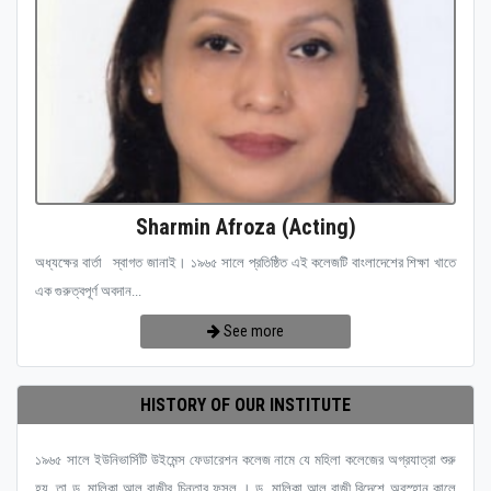
Sharmin Afroza (Acting)
অধ্যক্ষের বার্তা স্বাগত জানাই। ১৯৬৫ সালে প্রতিষ্ঠিত এই কলেজটি বাংলাদেশের শিক্ষা খাতে
এক গুরুত্বপূর্ণ অবদান...
See more
HISTORY OF OUR INSTITUTE
১৯৬৫ সালে ইউনিভার্সিটি উইমেন্স ফেডারেশন কলেজ নামে যে মহিলা কলেজের অগ্রযাত্রা শুরু
হয়, তা ড. মালিকা আল রাজীর চিন্তার ফসল । ড. মালিকা আল রাজী বিদেশে অবস্হান কালে