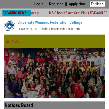
Login
Register
Apply Now
BREAKING NEWS :
শ্রেণীকার্যক্রম বন্ধ
H.S.C Board Exam Seat Plan ( TEJGAON COLLEGE)
University Womens Federation College
House# 16/16/1, Road# 6, Dhanmondi, Dhaka 1205.
MENU
HOME
ABOUT US
FACULTIES
ACADEMICS
Notices Board
GALLERY