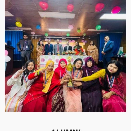
গৌরবের মুহূর্ত
গৌরবের মুহূর্ত