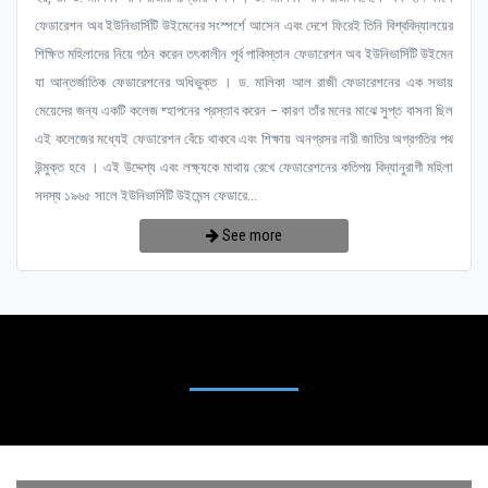
ফেডারেশন অব ইউনিভার্সিটি উইমেনের সংস্পর্শে আসেন এবং দেশে ফিরেই তিনি বিশ্ববিদ্যালয়ের
শিক্ষিত মহিলাদের নিয়ে গঠন করেন তৎকালীন পূর্ব পাকিস্তান ফেডারেশন অব ইউনিভার্সিটি উইমেন
যা আন্তর্জাতিক ফেডারেশনের অধিভুক্ত । ড. মালিকা আল রাজী ফেডারেশনের এক সভায়
মেয়েদের জন্য একটি কলেজ ষ্হাপনের প্রস্তাব করেন – কারণ তাঁর মনের মাঝে সুপ্ত বাসনা ছিল
এই কলেজের মধ্যেই ফেডারেশন বেঁচে থাকবে এবং শিক্ষায় অনগ্রসর নারী জাতির অগ্রগতির পথ
উন্মুক্ত হবে । এই উদ্দেশ্য এবং লক্ষ্যকে মাথায় রেখে ফেডারেশনের কতিপয় বিদ্যানুরাগী মহিলা
সদস্য ১৯৬৫ সালে ইউনিভার্সিটি উইমেন্স ফেডারে...
See more