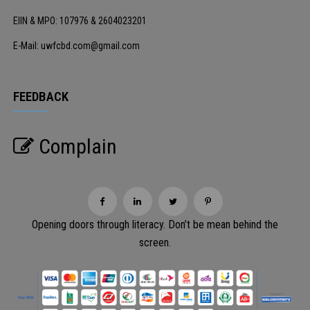
EIIN & MPO: 107976 & 2604023201
E-Mail: uwfcbd.com@gmail.com
FEEDBACK
Complain
Opening doors through literacy. Don’t be mean behind the
screen.