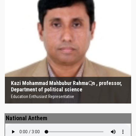
Kazi Mohammad Mahbubur
Rahma্‌n , professor, Department
of political science
Education Enthusiast Representative
Kazi Mohammad Mahbubur Rahma্‌n , professor,
Department of political science
Education Enthusiast Representative
National Anthem