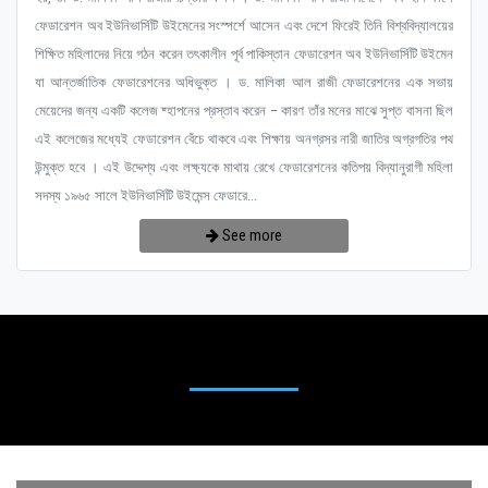
ফেডারেশন অব ইউনিভার্সিটি উইমেনের সংস্পর্শে আসেন এবং দেশে ফিরেই তিনি বিশ্ববিদ্যালয়ের
শিক্ষিত মহিলাদের নিয়ে গঠন করেন তৎকালীন পূর্ব পাকিস্তান ফেডারেশন অব ইউনিভার্সিটি উইমেন
যা আন্তর্জাতিক ফেডারেশনের অধিভুক্ত । ড. মালিকা আল রাজী ফেডারেশনের এক সভায়
মেয়েদের জন্য একটি কলেজ ষ্হাপনের প্রস্তাব করেন – কারণ তাঁর মনের মাঝে সুপ্ত বাসনা ছিল
এই কলেজের মধ্যেই ফেডারেশন বেঁচে থাকবে এবং শিক্ষায় অনগ্রসর নারী জাতির অগ্রগতির পথ
উন্মুক্ত হবে । এই উদ্দেশ্য এবং লক্ষ্যকে মাথায় রেখে ফেডারেশনের কতিপয় বিদ্যানুরাগী মহিলা
সদস্য ১৯৬৫ সালে ইউনিভার্সিটি উইমেন্স ফেডারে...
See more