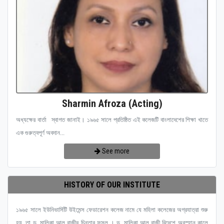
Sharmin Afroza (Acting)
অধ্যক্ষের বার্তা স্বাগত জানাই। ১৯৬৫ সালে প্রতিষ্ঠিত এই কলেজটি বাংলাদেশের শিক্ষা খাতে
এক গুরুত্বপূর্ণ অবদান...
See more
HISTORY OF OUR INSTITUTE
১৯৬৫ সালে ইউনিভার্সিটি উইমেন্স ফেডারেশন কলেজ নামে যে মহিলা কলেজের অগ্রযাত্রা শুরু
হয়, তা ড. মালিকা আল রাজীর চিন্তার ফসল । ড. মালিকা আল রাজী বিদেশে অবস্হান কালে