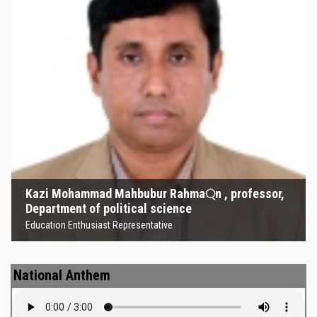
Kazi Mohammad Mahbubur
Rahma্‌n , professor, Department
of political science
Education Enthusiast Representative
Kazi Mohammad Mahbubur Rahma্‌n , professor,
Department of political science
Education Enthusiast Representative
National Anthem