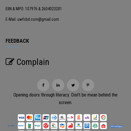
EIIN & MPO: 107976 & 2604023201
E-Mail: uwfcbd.com@gmail.com
FEEDBACK
Complain
Opening doors through literacy. Don’t be mean behind the
screen.