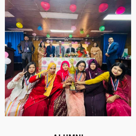
গৌরবের মুহূর্ত
গৌরবের মুহূর্ত