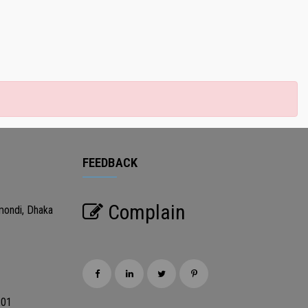
FEEDBACK
Complain
mondi, Dhaka
201