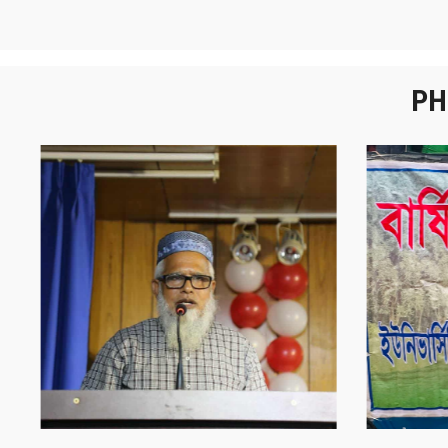
PH
নবীনবরণ - ২০২৫
বা