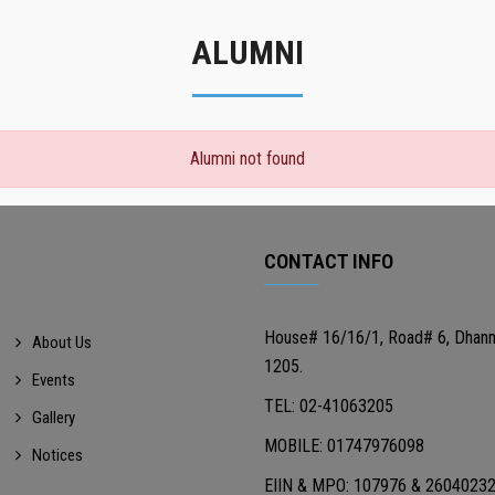
ALUMNI
Alumni not found
CONTACT INFO
House# 16/16/1, Road# 6, Dhan
About Us
1205.
Events
TEL: 02-41063205
Gallery
MOBILE: 01747976098
Notices
EIIN & MPO: 107976 & 2604023