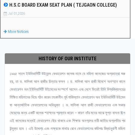
H.S.C BOARD EXAM SEAT PLAN ( TEJGAON COLLEGE)
Jul 01,2026
More Notices
HISTORY OF OUR INSTITUTE
১৯৬৫ সালে ইউনিভার্সিটি উইমেন্স ফেডারেশন কলেজ নামে যে মহিলা কলেজের অগ্রযাত্রা শুরু
হয়, তা ড. মালিকা আল রাজীর চিন্তার ফসল । ড. মালিকা আল রাজী বিদেশে অবস্হান কালে
ফেডারেশন অব ইউনিভার্সিটি উইমেনের সংস্পর্শে আসেন এবং দেশে ফিরেই তিনি বিশ্ববিদ্যালয়ের
শিক্ষিত মহিলাদের নিয়ে গঠন করেন তৎকালীন পূর্ব পাকিস্তান ফেডারেশন অব ইউনিভার্সিটি উইমেন
যা আন্তর্জাতিক ফেডারেশনের অধিভুক্ত । ড. মালিকা আল রাজী ফেডারেশনের এক সভায়
মেয়েদের জন্য একটি কলেজ ষ্হাপনের প্রস্তাব করেন – কারণ তাঁর মনের মাঝে সুপ্ত বাসনা ছিল
এই কলেজের মধ্যেই ফেডারেশন বেঁচে থাকবে এবং শিক্ষায় অনগ্রসর নারী জাতির অগ্রগতির পথ
উন্মুক্ত হবে । এই উদ্দেশ্য এবং লক্ষ্যকে মাথায় রেখে ফেডারেশনের কতিপয় বিদ্যানুরাগী মহিলা