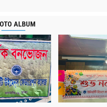
OTO ALBUM
র্ষিক বনভোজন ২০২৫
বাংলা নববর্ষ ১৪৩২ উদয