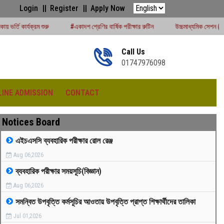
Login
Register
Apply Now
#একাদশ শ্রেণির বার্ষিক পরীক্ষার রুটিন
উচ্চমাধ্যমিক সেশন (২০২৪-২৫) পরীক্ষার্থীদের বোর
Call Us
01747976098
LINE ADMISSION
CONTACT
Notices Board
এইচএসসি ব্যবহারিক পরীক্ষার রোল রেঞ্জ
Aug 06,2026
রীড়া প্রতিযোগিতা -২০২৫
ব্যবহারিক পরীক্ষার সময়সূচি(বিজ্ঞান)
Aug 06,2026
সমন্বিত উপবৃত্তি কর্মসূচির আওতায় উপবৃত্তি প্রাপ্ত শিক্ষার্থীদের তালিকা
Jul 01,2026