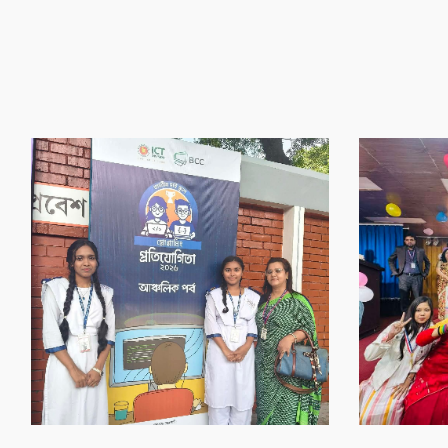
‌গৌর‌বের অর্জন
‌গৌর‌বের অর্জন