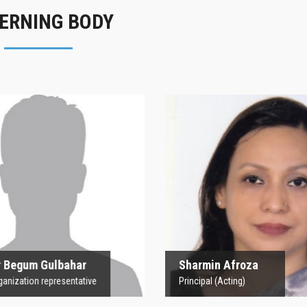
ERNING BODY
rofesor Begum
Sharmin Afroz
Gulbahar
Principal (Acting)
 Organization representative
 Begum Gulbahar
Sharmin Afroza
nization representative
Principal (Acting)