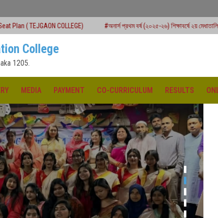
N COLLEGE)
#অনার্স প্রথম বর্ষ (২০২৫-২৬) শিক্ষাবর্ষে ২য় মেধাতালিকায় ভর্তি কার্যক্রম শুরু
tion College
aka 1205.
ERY
MEDIA
PAYMENT
CO-CURRICULUM
RESULTS
ON
ক্