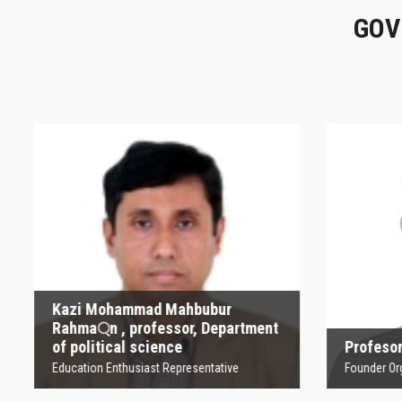
GOV
Kazi Mohammad
Mahbubur Rahma্‌n ,
P
professor, Department
of political science
Founder
Education Enthusiast Representative
Kazi Mohammad Mahbubur
Rahma্‌n , professor, Department
of political science
Profesor
Education Enthusiast Representative
Founder Orga