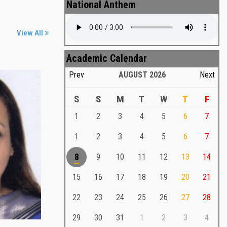
National Anthem
View All
Academic Calendar
Prev
AUGUST
2026
Next
S
S
M
T
W
T
F
1
2
3
4
5
6
7
Md. Shafiullah Sarker
a
1
2
3
4
5
6
7
Md. Shafiullah Sarkar , Professor ,
8
9
10
11
12
13
14
Teacher Representative
15
16
17
18
19
20
21
Md. Shafiullah Sarker
Md. Shafiullah Sarkar , Professor , Teacher
22
23
24
25
26
27
28
Representative
29
30
31
1
2
3
4