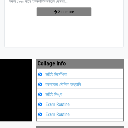
সদস্য ১৯৬৫ সালে ইউনিভার্সিটি উইমেন্স ফেডারে...
See more
Collage Info
ভর্তির নির্দেশিকা
কলেজের মৌলিক তথ্যাদি
ভর্তির লিঙ্ক
Exam Routine
Exam Routine