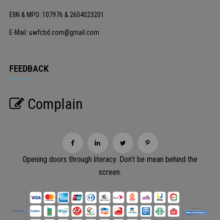
EIIN & MPO: 107976 & 2604023201
E-Mail: uwfcbd.com@gmail.com
FEEDBACK
Complain
Opening doors through literacy. Don’t be mean behind the
screen.