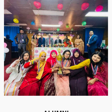
গৌরবের মুহূর্ত
গৌরবের মুহূর্ত