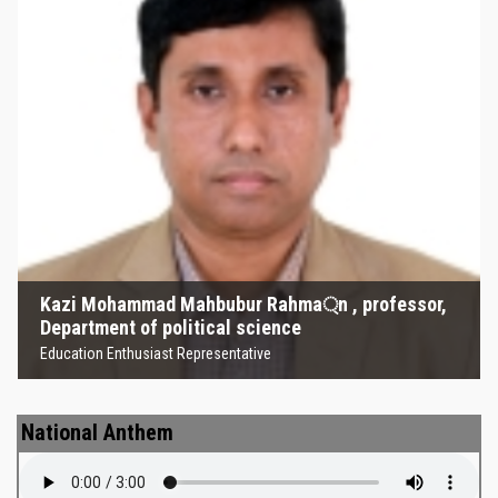
Kazi Mohammad Mahbubur
Rahma্‌n , professor, Department
of political science
Education Enthusiast Representative
Kazi Mohammad Mahbubur Rahma্‌n , professor,
Department of political science
Education Enthusiast Representative
National Anthem