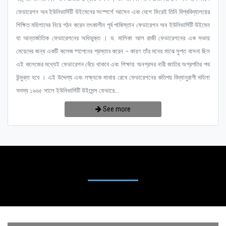
ফেডারেশন অব ইউনিভার্সিটি উইমেনের সংস্পর্শে আসেন এবং দেশে ফিরেই তিনি বিশ্ববিদ্যালয়ের
শিক্ষিত মহিলাদের নিয়ে গঠন করেন তৎকালীন পূর্ব পাকিস্তান ফেডারেশন অব ইউনিভার্সিটি উইমেন
যা আন্তর্জাতিক ফেডারেশনের অধিভুক্ত । ড. মালিকা আল রাজী ফেডারেশনের এক সভায়
মেয়েদের জন্য একটি কলেজ ষ্হাপনের প্রস্তাব করেন – কারণ তাঁর মনের মাঝে সুপ্ত বাসনা ছিল
এই কলেজের মধ্যেই ফেডারেশন বেঁচে থাকবে এবং শিক্ষায় অনগ্রসর নারী জাতির অগ্রগতির পথ
উন্মুক্ত হবে । এই উদ্দেশ্য এবং লক্ষ্যকে মাথায় রেখে ফেডারেশনের কতিপয় বিদ্যানুরাগী মহিলা
সদস্য ১৯৬৫ সালে ইউনিভার্সিটি উইমেন্স ফেডারে...
See more