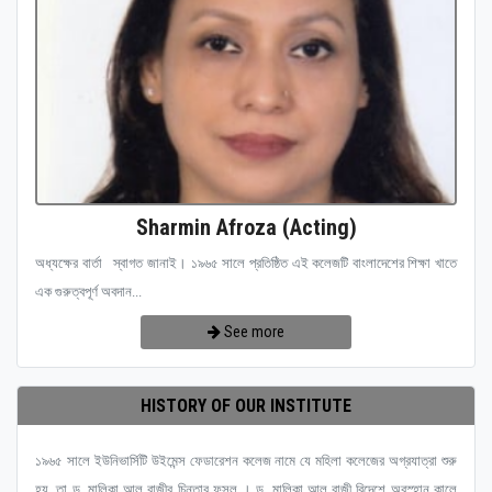
Sharmin Afroza (Acting)
অধ্যক্ষের বার্তা স্বাগত জানাই। ১৯৬৫ সালে প্রতিষ্ঠিত এই কলেজটি বাংলাদেশের শিক্ষা খাতে
এক গুরুত্বপূর্ণ অবদান...
See more
HISTORY OF OUR INSTITUTE
১৯৬৫ সালে ইউনিভার্সিটি উইমেন্স ফেডারেশন কলেজ নামে যে মহিলা কলেজের অগ্রযাত্রা শুরু
হয়, তা ড. মালিকা আল রাজীর চিন্তার ফসল । ড. মালিকা আল রাজী বিদেশে অবস্হান কালে