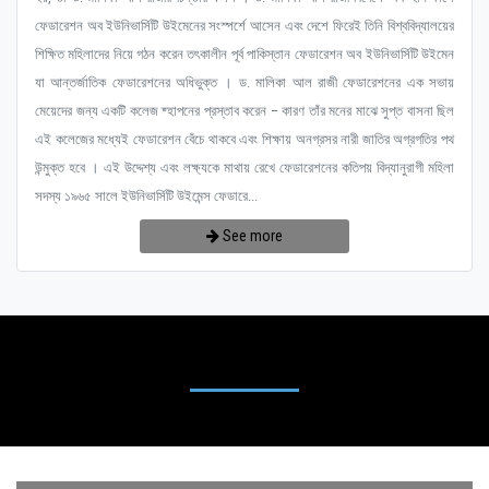
ফেডারেশন অব ইউনিভার্সিটি উইমেনের সংস্পর্শে আসেন এবং দেশে ফিরেই তিনি বিশ্ববিদ্যালয়ের
শিক্ষিত মহিলাদের নিয়ে গঠন করেন তৎকালীন পূর্ব পাকিস্তান ফেডারেশন অব ইউনিভার্সিটি উইমেন
যা আন্তর্জাতিক ফেডারেশনের অধিভুক্ত । ড. মালিকা আল রাজী ফেডারেশনের এক সভায়
মেয়েদের জন্য একটি কলেজ ষ্হাপনের প্রস্তাব করেন – কারণ তাঁর মনের মাঝে সুপ্ত বাসনা ছিল
এই কলেজের মধ্যেই ফেডারেশন বেঁচে থাকবে এবং শিক্ষায় অনগ্রসর নারী জাতির অগ্রগতির পথ
উন্মুক্ত হবে । এই উদ্দেশ্য এবং লক্ষ্যকে মাথায় রেখে ফেডারেশনের কতিপয় বিদ্যানুরাগী মহিলা
সদস্য ১৯৬৫ সালে ইউনিভার্সিটি উইমেন্স ফেডারে...
See more