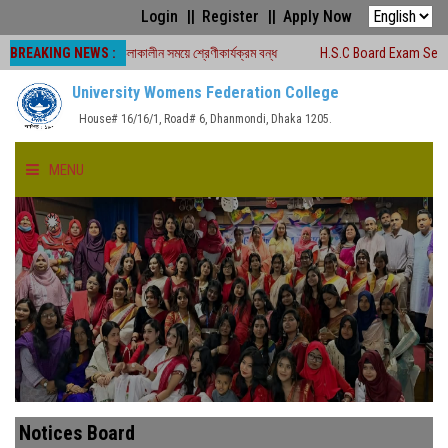
Login
Register
Apply Now
BREAKING NEWS :
্ষা -২০২৬ চলাকালীন সময়ে শ্রেণীকার্যক্রম বন্ধ
H.S.C Board Exam Seat Plan ( TEJ
University Womens Federation College
House# 16/16/1, Road# 6, Dhanmondi, Dhaka 1205.
MENU
HOME
ABOUT US
FACULTIES
ACADEMICS
Notices Board
GALLERY