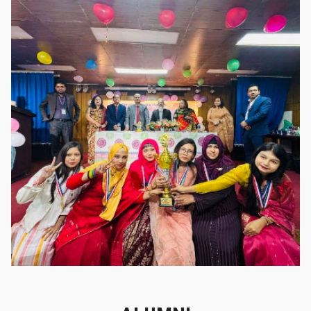
গৌরবের মুহূর্ত
গৌরবের মুহূর্ত