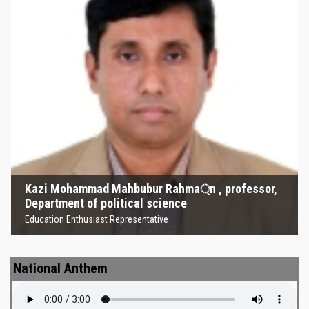
Kazi Mohammad Mahbubur
Rahma্‌n , professor, Department
of political science
Education Enthusiast Representative
Kazi Mohammad Mahbubur Rahma্‌n , professor,
Department of political science
Education Enthusiast Representative
National Anthem