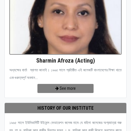
Sharmin Afroza (Acting)
অধ্যক্ষের বার্তা স্বাগত জানাই। ১৯৬৫ সালে প্রতিষ্ঠিত এই কলেজটি বাংলাদেশের শিক্ষা খাতে
এক গুরুত্বপূর্ণ অবদান...
See more
HISTORY OF OUR INSTITUTE
১৯৬৫ সালে ইউনিভার্সিটি উইমেন্স ফেডারেশন কলেজ নামে যে মহিলা কলেজের অগ্রযাত্রা শুরু
হয়, তা ড. মালিকা আল রাজীর চিন্তার ফসল । ড. মালিকা আল রাজী বিদেশে অবস্হান কালে