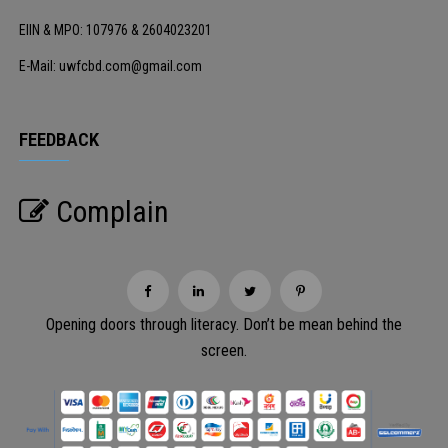
EIIN & MPO: 107976 & 2604023201
E-Mail: uwfcbd.com@gmail.com
FEEDBACK
Complain
Opening doors through literacy. Don’t be mean behind the
screen.