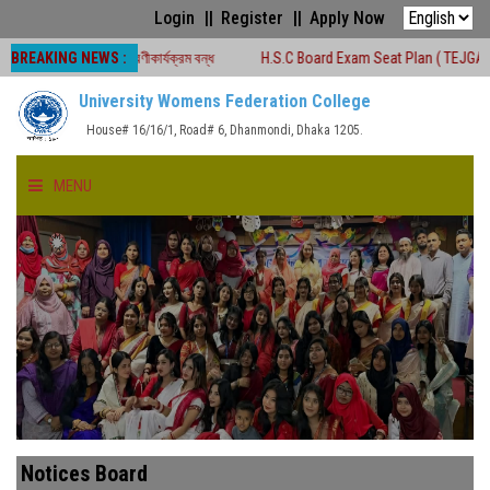
Login
Register
Apply Now
BREAKING NEWS :
 সময়ে শ্রেণীকার্যক্রম বন্ধ
H.S.C Board Exam Seat Plan ( TEJGAON COLLEGE)
University Womens Federation College
House# 16/16/1, Road# 6, Dhanmondi, Dhaka 1205.
MENU
HOME
ABOUT US
FACULTIES
ACADEMICS
Notices Board
GALLERY