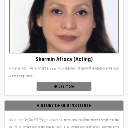
Sharmin Afroza (Acting)
অধ্যক্ষের বার্তা স্বাগত জানাই। ১৯৬৫ সালে প্রতিষ্ঠিত এই কলেজটি বাংলাদেশের শিক্ষা খাতে
এক গুরুত্বপূর্ণ অবদান...
See more
HISTORY OF OUR INSTITUTE
১৯৬৫ সালে ইউনিভার্সিটি উইমেন্স ফেডারেশন কলেজ নামে যে মহিলা কলেজের অগ্রযাত্রা শুরু
হয়, তা ড. মালিকা আল রাজীর চিন্তার ফসল । ড. মালিকা আল রাজী বিদেশে অবস্হান কালে