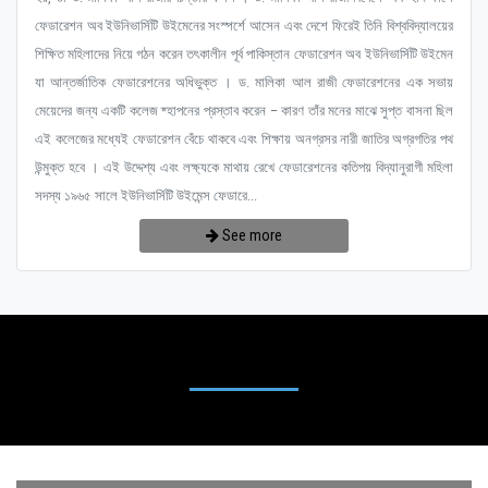
ফেডারেশন অব ইউনিভার্সিটি উইমেনের সংস্পর্শে আসেন এবং দেশে ফিরেই তিনি বিশ্ববিদ্যালয়ের
শিক্ষিত মহিলাদের নিয়ে গঠন করেন তৎকালীন পূর্ব পাকিস্তান ফেডারেশন অব ইউনিভার্সিটি উইমেন
যা আন্তর্জাতিক ফেডারেশনের অধিভুক্ত । ড. মালিকা আল রাজী ফেডারেশনের এক সভায়
মেয়েদের জন্য একটি কলেজ ষ্হাপনের প্রস্তাব করেন – কারণ তাঁর মনের মাঝে সুপ্ত বাসনা ছিল
এই কলেজের মধ্যেই ফেডারেশন বেঁচে থাকবে এবং শিক্ষায় অনগ্রসর নারী জাতির অগ্রগতির পথ
উন্মুক্ত হবে । এই উদ্দেশ্য এবং লক্ষ্যকে মাথায় রেখে ফেডারেশনের কতিপয় বিদ্যানুরাগী মহিলা
সদস্য ১৯৬৫ সালে ইউনিভার্সিটি উইমেন্স ফেডারে...
See more