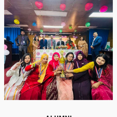
গৌরবের মুহূর্ত
গৌরবের মুহূর্ত