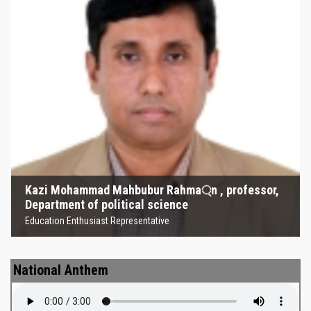
Kazi Mohammad Mahbubur
Rahma্‌n , professor, Department
of political science
Education Enthusiast Representative
Kazi Mohammad Mahbubur Rahma্‌n , professor,
Department of political science
Education Enthusiast Representative
National Anthem