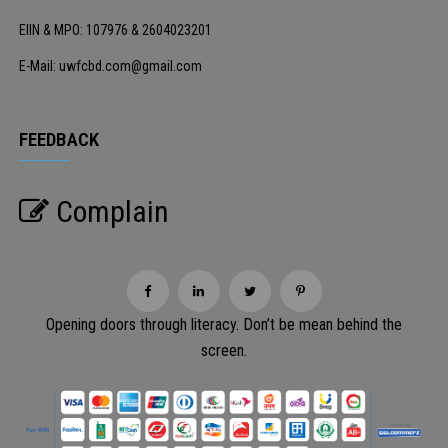
EIIN & MPO: 107976 & 2604023201
E-Mail: uwfcbd.com@gmail.com
FEEDBACK
Complain
Opening doors through literacy. Don’t be mean behind the
screen.