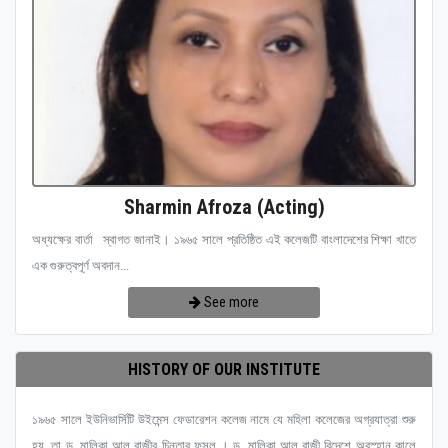
Sharmin Afroza (Acting)
অধ্যক্ষের বার্তা স্বাগত জানাই। ১৯৬৫ সালে প্রতিষ্ঠিত এই কলেজটি বাংলাদেশের শিক্ষা খাতে
এক গুরুত্বপূর্ণ অবদান...
See more
HISTORY OF OUR INSTITUTE
১৯৬৫ সালে ইউনিভার্সিটি উইমেন্স ফেডারেশন কলেজ নামে যে মহিলা কলেজের অগ্রযাত্রা শুরু
হয়, তা ড. মালিকা আল রাজীর চিন্তার ফসল । ড. মালিকা আল রাজী বিদেশে অবস্হান কালে