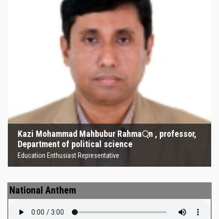
Kazi Mohammad Mahbubur
Rahma্‌n , professor, Department
of political science
Education Enthusiast Representative
Kazi Mohammad Mahbubur Rahma্‌n , professor,
Department of political science
Education Enthusiast Representative
National Anthem