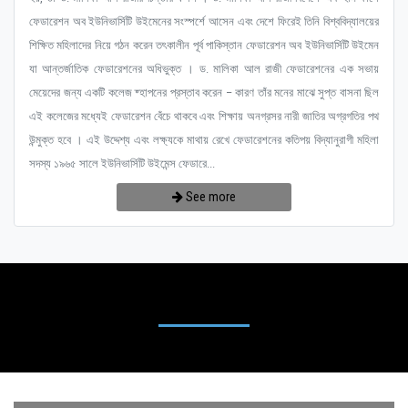
ফেডারেশন অব ইউনিভার্সিটি উইমেনের সংস্পর্শে আসেন এবং দেশে ফিরেই তিনি বিশ্ববিদ্যালয়ের
শিক্ষিত মহিলাদের নিয়ে গঠন করেন তৎকালীন পূর্ব পাকিস্তান ফেডারেশন অব ইউনিভার্সিটি উইমেন
যা আন্তর্জাতিক ফেডারেশনের অধিভুক্ত । ড. মালিকা আল রাজী ফেডারেশনের এক সভায়
মেয়েদের জন্য একটি কলেজ ষ্হাপনের প্রস্তাব করেন – কারণ তাঁর মনের মাঝে সুপ্ত বাসনা ছিল
এই কলেজের মধ্যেই ফেডারেশন বেঁচে থাকবে এবং শিক্ষায় অনগ্রসর নারী জাতির অগ্রগতির পথ
উন্মুক্ত হবে । এই উদ্দেশ্য এবং লক্ষ্যকে মাথায় রেখে ফেডারেশনের কতিপয় বিদ্যানুরাগী মহিলা
সদস্য ১৯৬৫ সালে ইউনিভার্সিটি উইমেন্স ফেডারে...
See more