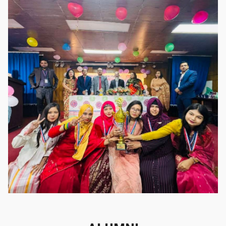
গৌরবের মুহূর্ত
গৌরবের মুহূর্ত