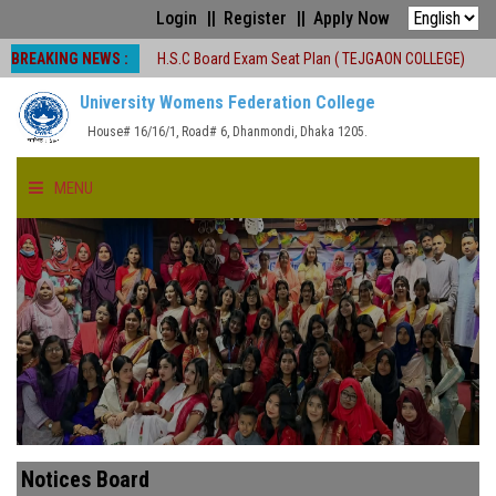
Login
Register
Apply Now
BREAKING NEWS :
রম বন্ধ
H.S.C Board Exam Seat Plan ( TEJGAON COLLEGE)
#অনার্স প্রথ
University Womens Federation College
House# 16/16/1, Road# 6, Dhanmondi, Dhaka 1205.
MENU
HOME
ABOUT US
FACULTIES
ACADEMICS
Notices Board
GALLERY