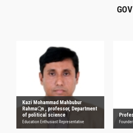
GOV
Kazi Mohammad
Mahbubur Rahma্‌n ,
P
professor, Department
of political science
Founder
Education Enthusiast Representative
Kazi Mohammad Mahbubur
Rahma্‌n , professor, Department
of political science
Profesor
Education Enthusiast Representative
Founder Orga