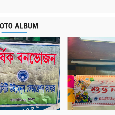
OTO ALBUM
র্ষিক বনভোজন ২০২৫
বাংলা নববর্ষ ১৪৩২ উদয