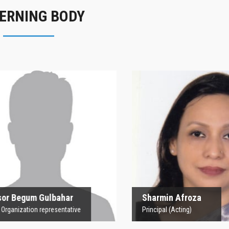
ERNING BODY
rofesor Begum
Sharmin Afroz
Gulbahar
Principal (Acting)
 Organization representative
 Begum Gulbahar
Sharmin Afroza
nization representative
Principal (Acting)