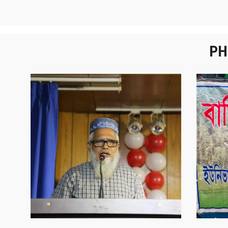
PH
নবীনবরণ - ২০২৫
বা