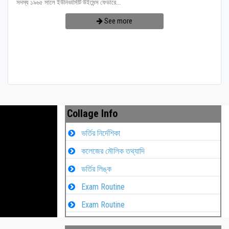
সদস্য ১৯৬৫ সালে ইউনিভার্সিটি উইমেন্স ফেডারে...
See more
Collage Info
ভর্তির নির্দেশিকা
কলেজের মৌলিক তথ্যাদি
ভর্তির লিঙ্ক
Exam Routine
Exam Routine