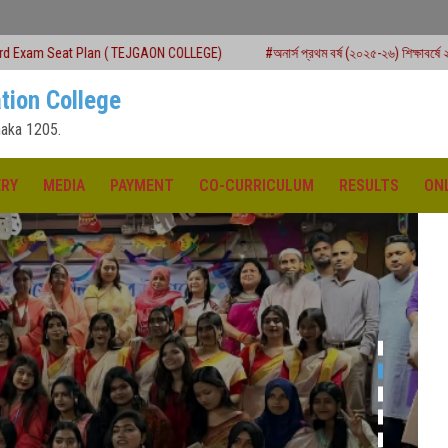
 TEJGAON COLLEGE)
#অনার্স প্রথম বর্ষ (২০২৫-২৬) শিক্ষাবর্ষে ২য় মেধাতালিকায় ভর্তি কার্যক্
tion College
aka 1205.
ERY
MEDIA
PAYMENT
CO-CURRICULUM
RESULTS
ON
ক্