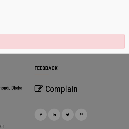
FEEDBACK
Complain
mondi, Dhaka
201