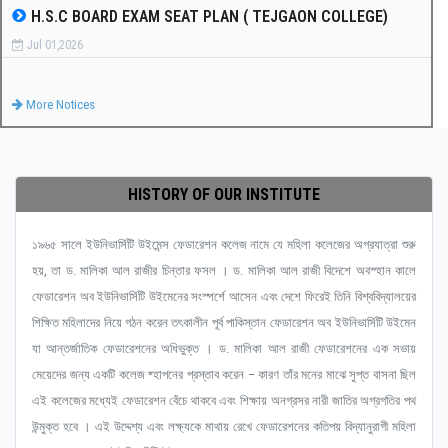
H.S.C BOARD EXAM SEAT PLAN ( TEJGAON COLLEGE)
Jul 01,2026
More Notices
HISTORY OF OUR INSTITUTE
১৯৬৫ সালে ইউনিভার্সিটি উইমেন্স ফেডারেশন কলেজ নামে যে মহিলা কলেজের অগ্রযাত্রা শুরু
হয়, তা ড. মালিকা আল রাজীর চিন্তার ফসল । ড. মালিকা আল রাজী বিদেশে অবস্হান কালে
ফেডারেশন অব ইউনিভার্সিটি উইমেনের সংস্পর্শে আসেন এবং দেশে ফিরেই তিনি বিশ্ববিদ্যালয়ের
শিক্ষিত মহিলাদের নিয়ে গঠন করেন তৎকালীন পূর্ব পাকিস্তান ফেডারেশন অব ইউনিভার্সিটি উইমেন
যা আন্তর্জাতিক ফেডারেশনের অধিভুক্ত । ড. মালিকা আল রাজী ফেডারেশনের এক সভায়
মেয়েদের জন্য একটি কলেজ ষ্হাপনের প্রস্তাব করেন – কারণ তাঁর মনের মাঝে সুপ্ত বাসনা ছিল
এই কলেজের মধ্যেই ফেডারেশন বেঁচে থাকবে এবং শিক্ষায় অনগ্রসর নারী জাতির অগ্রগতির পথ
উন্মুক্ত হবে । এই উদ্দেশ্য এবং লক্ষ্যকে মাথায় রেখে ফেডারেশনের কতিপয় বিদ্যানুরাগী মহিলা