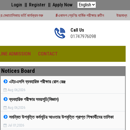
Login
Register
Apply Now
রম শুরু
#একাদশ শ্রেণির বার্ষিক পরীক্ষার রুটিন
উচ্চমাধ্যমিক সেশন (২০২৪-২৫) পরীক্ষার
Call Us
01747976098
LINE ADMISSION
CONTACT
Notices Board
এইচএসসি ব্যবহারিক পরীক্ষার রোল রেঞ্জ
Aug 06,2026
রীড়া প্রতিযোগিতা -২০২৫
ব্যবহারিক পরীক্ষার সময়সূচি(বিজ্ঞান)
Aug 06,2026
সমন্বিত উপবৃত্তি কর্মসূচির আওতায় উপবৃত্তি প্রাপ্ত শিক্ষার্থীদের তালিকা
Jul 01,2026