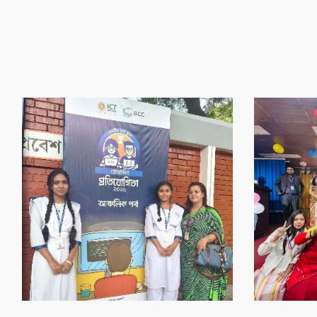
‌গৌর‌বের অর্জন
‌গৌর‌বের অর্জন