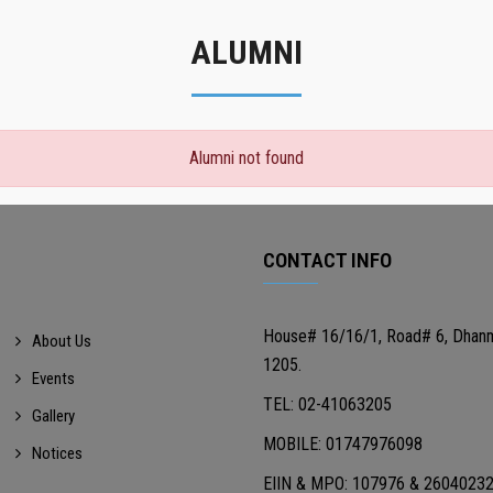
ALUMNI
Alumni not found
CONTACT INFO
House# 16/16/1, Road# 6, Dhan
About Us
1205.
Events
TEL: 02-41063205
Gallery
MOBILE: 01747976098
Notices
EIIN & MPO: 107976 & 2604023