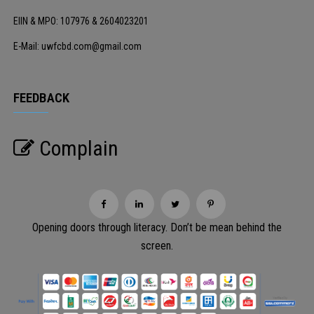
EIIN & MPO: 107976 & 2604023201
E-Mail: uwfcbd.com@gmail.com
FEEDBACK
Complain
Opening doors through literacy. Don’t be mean behind the
screen.