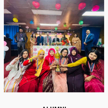
গৌরবের মুহূর্ত
গৌরবের মুহূর্ত