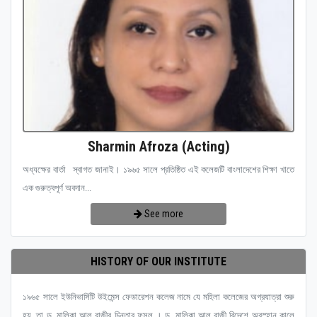
Sharmin Afroza (Acting)
অধ্যক্ষের বার্তা স্বাগত জানাই। ১৯৬৫ সালে প্রতিষ্ঠিত এই কলেজটি বাংলাদেশের শিক্ষা খাতে
এক গুরুত্বপূর্ণ অবদান...
See more
HISTORY OF OUR INSTITUTE
১৯৬৫ সালে ইউনিভার্সিটি উইমেন্স ফেডারেশন কলেজ নামে যে মহিলা কলেজের অগ্রযাত্রা শুরু
হয়, তা ড. মালিকা আল রাজীর চিন্তার ফসল । ড. মালিকা আল রাজী বিদেশে অবস্হান কালে