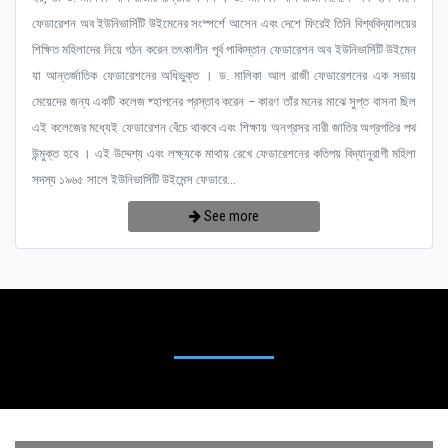
ফেডারেশন অব ইউনিভার্সিটি উইমেনের সংস্পর্শে আসেন এবং দেশে ফিরেই তিনি বিশ্ববিদ্যালয়ের
শিক্ষিত মহিলাদের নিয়ে গঠন করেন তৎকালীন পূর্ব পাকিস্তান ফেডারেশন অব ইউনিভার্সিটি উইমেন
যা আন্তর্জাতিক ফেডারেশনের অধিভুক্ত । ড. মালিকা আল রাজী ফেডারেশনের এক সভায়
মেয়েদের জন্য একটি কলেজ ষ্হাপনের প্রস্তাব করেন – কারণ তাঁর মনের মাঝে সুপ্ত বাসনা ছিল
এই কলেজের মধ্যেই ফেডারেশন বেঁচে থাকবে এবং শিক্ষায় অনগ্রসর নারী জাতির অগ্রগতির পথ
উন্মুক্ত হবে । এই উদ্দেশ্য এবং লক্ষ্যকে মাথায় রেখে ফেডারেশনের কতিপয় বিদ্যানুরাগী মহিলা
সদস্য ১৯৬৫ সালে ইউনিভার্সিটি উইমেন্স ফেডারে...
See more