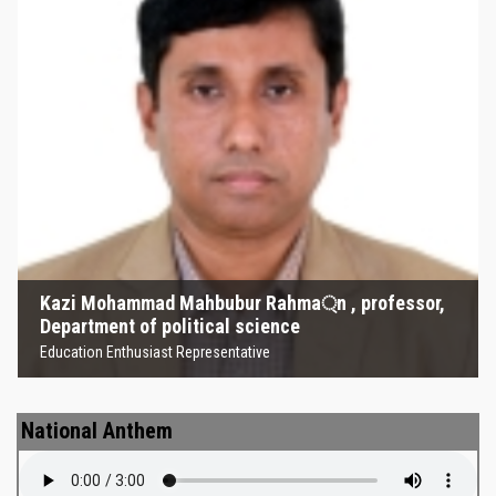
Kazi Mohammad Mahbubur
Rahma্‌n , professor, Department
of political science
Education Enthusiast Representative
Kazi Mohammad Mahbubur Rahma্‌n , professor,
Department of political science
Education Enthusiast Representative
National Anthem