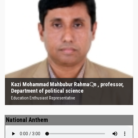
Kazi Mohammad Mahbubur
Rahma্‌n , professor, Department
of political science
Education Enthusiast Representative
Kazi Mohammad Mahbubur Rahma্‌n , professor,
Department of political science
Education Enthusiast Representative
National Anthem