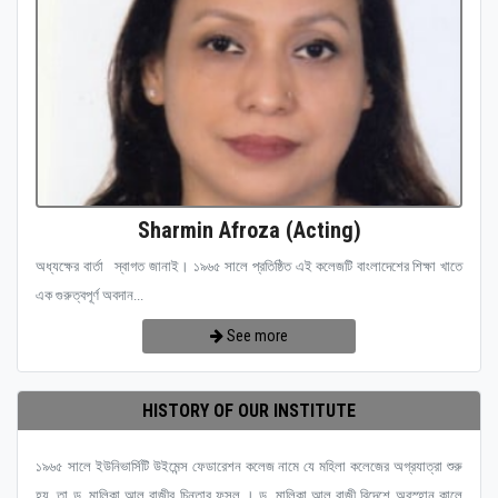
Sharmin Afroza (Acting)
অধ্যক্ষের বার্তা স্বাগত জানাই। ১৯৬৫ সালে প্রতিষ্ঠিত এই কলেজটি বাংলাদেশের শিক্ষা খাতে
এক গুরুত্বপূর্ণ অবদান...
See more
HISTORY OF OUR INSTITUTE
১৯৬৫ সালে ইউনিভার্সিটি উইমেন্স ফেডারেশন কলেজ নামে যে মহিলা কলেজের অগ্রযাত্রা শুরু
হয়, তা ড. মালিকা আল রাজীর চিন্তার ফসল । ড. মালিকা আল রাজী বিদেশে অবস্হান কালে