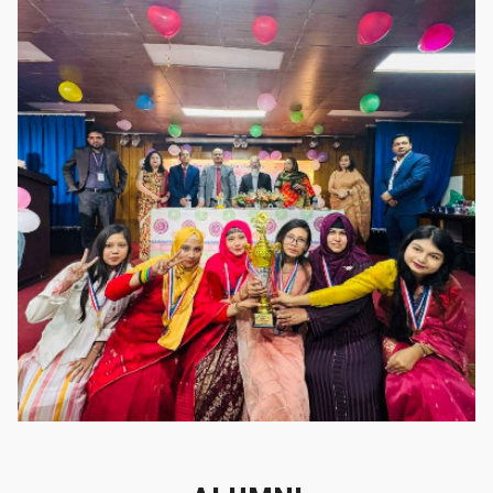
গৌরবের মুহূর্ত
গৌরবের মুহূর্ত