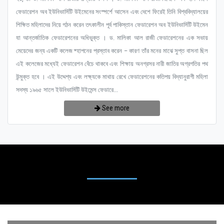
ফেডারেশন অব ইউনিভার্সিটি উইমেনের সংস্পর্শে আসেন এবং দেশে ফিরেই তিনি বিশ্ববিদ্যালয়ের
শিক্ষিত মহিলাদের নিয়ে গঠন করেন তৎকালীন পূর্ব পাকিস্তান ফেডারেশন অব ইউনিভার্সিটি উইমেন
যা আন্তর্জাতিক ফেডারেশনের অধিভুক্ত । ড. মালিকা আল রাজী ফেডারেশনের এক সভায়
মেয়েদের জন্য একটি কলেজ ষ্হাপনের প্রস্তাব করেন – কারণ তাঁর মনের মাঝে সুপ্ত বাসনা ছিল
এই কলেজের মধ্যেই ফেডারেশন বেঁচে থাকবে এবং শিক্ষায় অনগ্রসর নারী জাতির অগ্রগতির পথ
উন্মুক্ত হবে । এই উদ্দেশ্য এবং লক্ষ্যকে মাথায় রেখে ফেডারেশনের কতিপয় বিদ্যানুরাগী মহিলা
সদস্য ১৯৬৫ সালে ইউনিভার্সিটি উইমেন্স ফেডারে...
See more