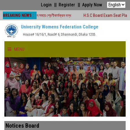
Login
Register
Apply Now
BREAKING NEWS :
২৬ চলাকালীন সময়ে শ্রেণীকার্যক্রম বন্ধ
H.S.C Board Exam Seat Plan ( TEJGAON 
University Womens Federation College
House# 16/16/1, Road# 6, Dhanmondi, Dhaka 1205.
MENU
HOME
ABOUT US
FACULTIES
ACADEMICS
Notices Board
GALLERY