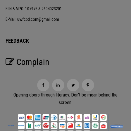
EIIN & MPO: 107976 & 2604023201
E-Mail: uwfcbd.com@gmail.com
FEEDBACK
Complain
Opening doors through literacy. Don’t be mean behind the
screen.