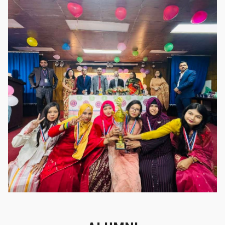
গৌরবের মুহূর্ত
গৌরবের মুহূর্ত