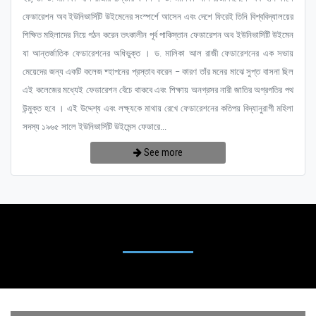
ফেডারেশন অব ইউনিভার্সিটি উইমেনের সংস্পর্শে আসেন এবং দেশে ফিরেই তিনি বিশ্ববিদ্যালয়ের
শিক্ষিত মহিলাদের নিয়ে গঠন করেন তৎকালীন পূর্ব পাকিস্তান ফেডারেশন অব ইউনিভার্সিটি উইমেন
যা আন্তর্জাতিক ফেডারেশনের অধিভুক্ত । ড. মালিকা আল রাজী ফেডারেশনের এক সভায়
মেয়েদের জন্য একটি কলেজ ষ্হাপনের প্রস্তাব করেন – কারণ তাঁর মনের মাঝে সুপ্ত বাসনা ছিল
এই কলেজের মধ্যেই ফেডারেশন বেঁচে থাকবে এবং শিক্ষায় অনগ্রসর নারী জাতির অগ্রগতির পথ
উন্মুক্ত হবে । এই উদ্দেশ্য এবং লক্ষ্যকে মাথায় রেখে ফেডারেশনের কতিপয় বিদ্যানুরাগী মহিলা
সদস্য ১৯৬৫ সালে ইউনিভার্সিটি উইমেন্স ফেডারে...
See more