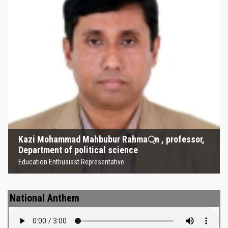
Kazi Mohammad Mahbubur
Rahma্‌n , professor, Department
of political science
Education Enthusiast Representative
Kazi Mohammad Mahbubur Rahma্‌n , professor,
Department of political science
Education Enthusiast Representative
National Anthem