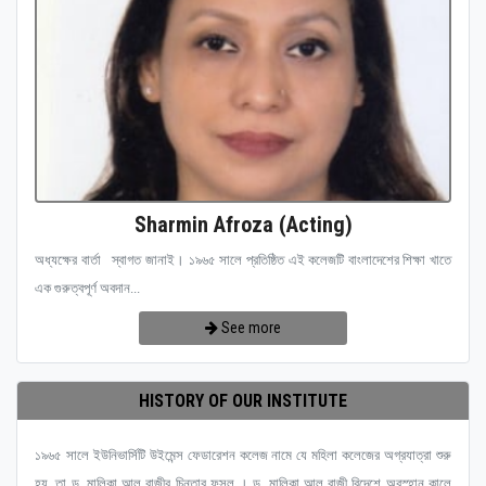
Sharmin Afroza (Acting)
অধ্যক্ষের বার্তা স্বাগত জানাই। ১৯৬৫ সালে প্রতিষ্ঠিত এই কলেজটি বাংলাদেশের শিক্ষা খাতে
এক গুরুত্বপূর্ণ অবদান...
See more
HISTORY OF OUR INSTITUTE
১৯৬৫ সালে ইউনিভার্সিটি উইমেন্স ফেডারেশন কলেজ নামে যে মহিলা কলেজের অগ্রযাত্রা শুরু
হয়, তা ড. মালিকা আল রাজীর চিন্তার ফসল । ড. মালিকা আল রাজী বিদেশে অবস্হান কালে