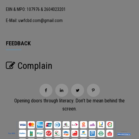
EIIN & MPO: 107976 & 2604023201
E-Mail: uwfcbd.com@gmail.com
FEEDBACK
Complain
Opening doors through literacy. Don’t be mean behind the
screen.