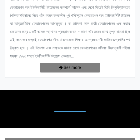
ফেডারেশন অব ইউনিভার্সিটি উইমেনের সংস্পর্শে আসেন এবং দেশে ফিরেই তিনি বিশ্ববিদ্যালয়ের
শিক্ষিত মহিলাদের নিয়ে গঠন করেন তৎকালীন পূর্ব পাকিস্তান ফেডারেশন অব ইউনিভার্সিটি উইমেন
যা আন্তর্জাতিক ফেডারেশনের অধিভুক্ত । ড. মালিকা আল রাজী ফেডারেশনের এক সভায়
মেয়েদের জন্য একটি কলেজ ষ্হাপনের প্রস্তাব করেন – কারণ তাঁর মনের মাঝে সুপ্ত বাসনা ছিল
এই কলেজের মধ্যেই ফেডারেশন বেঁচে থাকবে এবং শিক্ষায় অনগ্রসর নারী জাতির অগ্রগতির পথ
উন্মুক্ত হবে । এই উদ্দেশ্য এবং লক্ষ্যকে মাথায় রেখে ফেডারেশনের কতিপয় বিদ্যানুরাগী মহিলা
সদস্য ১৯৬৫ সালে ইউনিভার্সিটি উইমেন্স ফেডারে...
See more