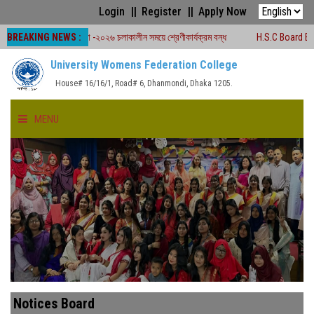
Login
Register
Apply Now
BREAKING NEWS :
বোর্ড পরীক্ষা -২০২৬ চলাকালীন সময়ে শ্রেণীকার্যক্রম বন্ধ
H.S.C Board Exam Seat Pl
University Womens Federation College
House# 16/16/1, Road# 6, Dhanmondi, Dhaka 1205.
MENU
HOME
ABOUT US
FACULTIES
ACADEMICS
Notices Board
GALLERY