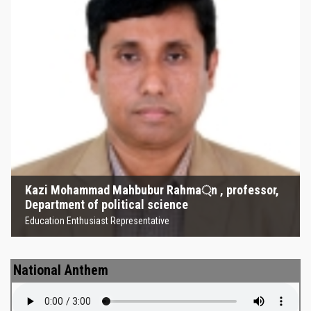
Kazi Mohammad Mahbubur
Rahma্‌n , professor, Department
of political science
Education Enthusiast Representative
Kazi Mohammad Mahbubur Rahma্‌n , professor,
Department of political science
Education Enthusiast Representative
National Anthem