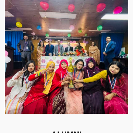
গৌরবের মুহূর্ত
গৌরবের মুহূর্ত