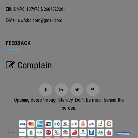
EIIN & MPO: 107976 & 2604023201
E-Mail: uwfcbd.com@gmail.com
FEEDBACK
Complain
Opening doors through literacy. Don’t be mean behind the
screen.