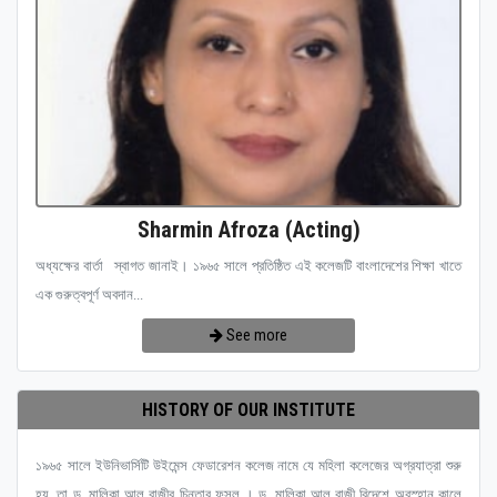
Sharmin Afroza (Acting)
অধ্যক্ষের বার্তা স্বাগত জানাই। ১৯৬৫ সালে প্রতিষ্ঠিত এই কলেজটি বাংলাদেশের শিক্ষা খাতে
এক গুরুত্বপূর্ণ অবদান...
See more
HISTORY OF OUR INSTITUTE
১৯৬৫ সালে ইউনিভার্সিটি উইমেন্স ফেডারেশন কলেজ নামে যে মহিলা কলেজের অগ্রযাত্রা শুরু
হয়, তা ড. মালিকা আল রাজীর চিন্তার ফসল । ড. মালিকা আল রাজী বিদেশে অবস্হান কালে