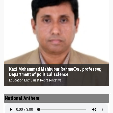
Kazi Mohammad Mahbubur
Rahma্‌n , professor, Department
of political science
Education Enthusiast Representative
Kazi Mohammad Mahbubur Rahma্‌n , professor,
Department of political science
Education Enthusiast Representative
National Anthem