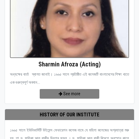
Sharmin Afroza (Acting)
অধ্যক্ষের বার্তা স্বাগত জানাই। ১৯৬৫ সালে প্রতিষ্ঠিত এই কলেজটি বাংলাদেশের শিক্ষা খাতে
এক গুরুত্বপূর্ণ অবদান...
See more
HISTORY OF OUR INSTITUTE
১৯৬৫ সালে ইউনিভার্সিটি উইমেন্স ফেডারেশন কলেজ নামে যে মহিলা কলেজের অগ্রযাত্রা শুরু
হয়, তা ড. মালিকা আল রাজীর চিন্তার ফসল । ড. মালিকা আল রাজী বিদেশে অবস্হান কালে