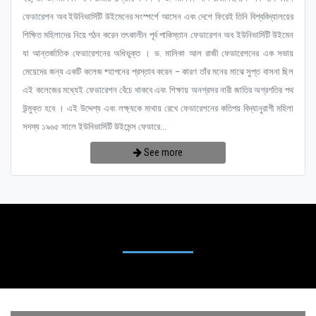
ফেডারেশন অব ইউনিভার্সিটি উইমেনের সংস্পর্শে আসেন এবং দেশে ফিরেই তিনি বিশ্ববিদ্যালয়ের
শিক্ষিত মহিলাদের নিয়ে গঠন করেন তৎকালীন পূর্ব পাকিস্তান ফেডারেশন অব ইউনিভার্সিটি উইমেন
যা আন্তর্জাতিক ফেডারেশনের অধিভুক্ত । ড. মালিকা আল রাজী ফেডারেশনের এক সভায়
মেয়েদের জন্য একটি কলেজ ষ্হাপনের প্রস্তাব করেন – কারণ তাঁর মনের মাঝে সুপ্ত বাসনা ছিল
এই কলেজের মধ্যেই ফেডারেশন বেঁচে থাকবে এবং শিক্ষায় অনগ্রসর নারী জাতির অগ্রগতির পথ
উন্মুক্ত হবে । এই উদ্দেশ্য এবং লক্ষ্যকে মাথায় রেখে ফেডারেশনের কতিপয় বিদ্যানুরাগী মহিলা
সদস্য ১৯৬৫ সালে ইউনিভার্সিটি উইমেন্স ফেডারে...
See more