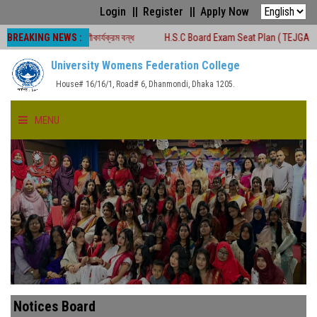
Login
Register
Apply Now
BREAKING NEWS :
সময়ে শ্রেণীকার্যক্রম বন্ধ
H.S.C Board Exam Seat Plan ( TEJGAON COLLEGE)
University Womens Federation College
House# 16/16/1, Road# 6, Dhanmondi, Dhaka 1205.
MENU
HOME
ABOUT US
FACULTIES
ACADEMICS
Notices Board
GALLERY