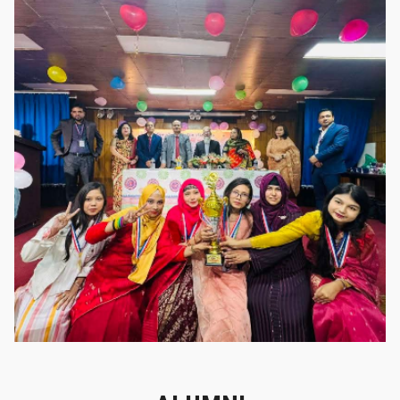
গৌরবের মুহূর্ত
গৌরবের মুহূর্ত