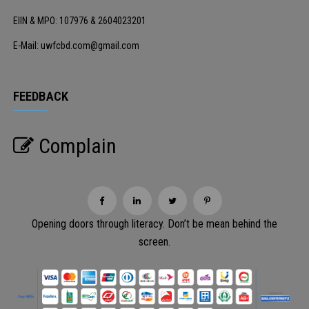
EIIN & MPO: 107976 & 2604023201
E-Mail: uwfcbd.com@gmail.com
FEEDBACK
Complain
Opening doors through literacy. Don’t be mean behind the
screen.