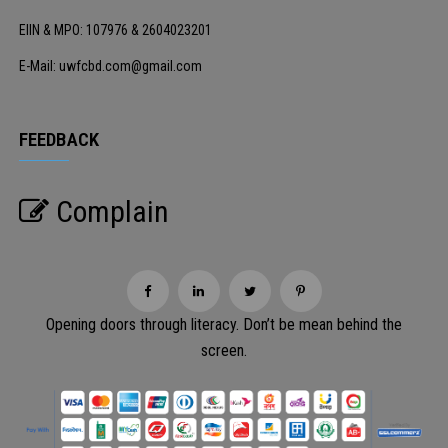
EIIN & MPO: 107976 & 2604023201
E-Mail: uwfcbd.com@gmail.com
FEEDBACK
Complain
Opening doors through literacy. Don’t be mean behind the
screen.