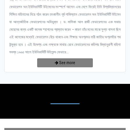
ফেডারেশন অব ইউনিভার্সিটি উইমেনের সংস্পর্শে আসেন এবং দেশে ফিরেই তিনি বিশ্ববিদ্যালয়ের
শিক্ষিত মহিলাদের নিয়ে গঠন করেন তৎকালীন পূর্ব পাকিস্তান ফেডারেশন অব ইউনিভার্সিটি উইমেন
যা আন্তর্জাতিক ফেডারেশনের অধিভুক্ত । ড. মালিকা আল রাজী ফেডারেশনের এক সভায়
মেয়েদের জন্য একটি কলেজ ষ্হাপনের প্রস্তাব করেন – কারণ তাঁর মনের মাঝে সুপ্ত বাসনা ছিল
এই কলেজের মধ্যেই ফেডারেশন বেঁচে থাকবে এবং শিক্ষায় অনগ্রসর নারী জাতির অগ্রগতির পথ
উন্মুক্ত হবে । এই উদ্দেশ্য এবং লক্ষ্যকে মাথায় রেখে ফেডারেশনের কতিপয় বিদ্যানুরাগী মহিলা
সদস্য ১৯৬৫ সালে ইউনিভার্সিটি উইমেন্স ফেডারে...
See more