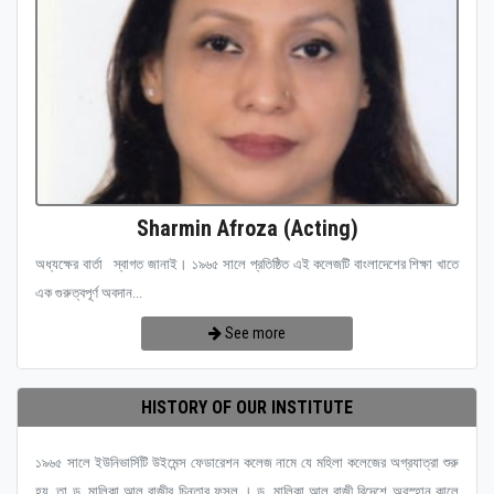
Sharmin Afroza (Acting)
অধ্যক্ষের বার্তা স্বাগত জানাই। ১৯৬৫ সালে প্রতিষ্ঠিত এই কলেজটি বাংলাদেশের শিক্ষা খাতে
এক গুরুত্বপূর্ণ অবদান...
See more
HISTORY OF OUR INSTITUTE
১৯৬৫ সালে ইউনিভার্সিটি উইমেন্স ফেডারেশন কলেজ নামে যে মহিলা কলেজের অগ্রযাত্রা শুরু
হয়, তা ড. মালিকা আল রাজীর চিন্তার ফসল । ড. মালিকা আল রাজী বিদেশে অবস্হান কালে