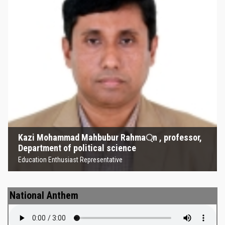
Kazi Mohammad Mahbubur
Rahma্‌n , professor, Department
of political science
Education Enthusiast Representative
Kazi Mohammad Mahbubur Rahma্‌n , professor,
Department of political science
Education Enthusiast Representative
National Anthem