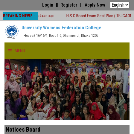
Login
Register
Apply Now
BREAKING NEWS :
য়ে শ্রেণীকার্যক্রম বন্ধ
H.S.C Board Exam Seat Plan ( TEJGAON COLLEGE)
University Womens Federation College
House# 16/16/1, Road# 6, Dhanmondi, Dhaka 1205.
MENU
HOME
ABOUT US
FACULTIES
ACADEMICS
Notices Board
GALLERY