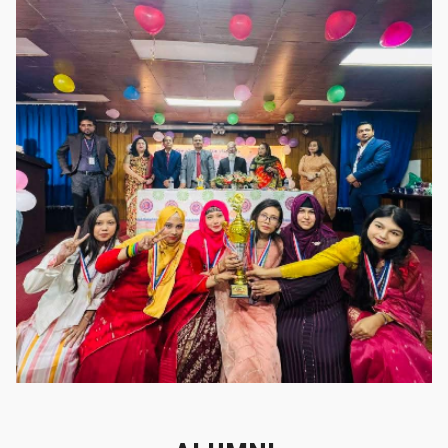
গৌরবের মুহূর্ত
গৌরবের মুহূর্ত