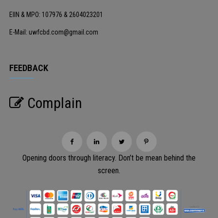
EIIN & MPO: 107976 & 2604023201
E-Mail: uwfcbd.com@gmail.com
FEEDBACK
Complain
Opening doors through literacy. Don’t be mean behind the
screen.