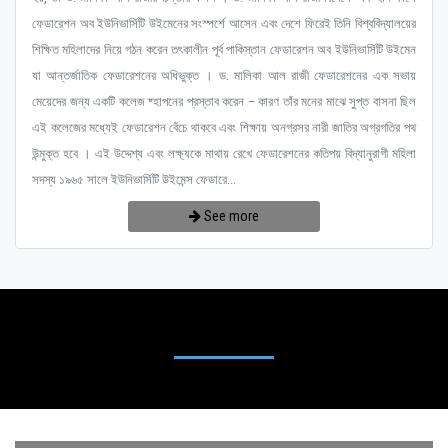
ফেডারেশন অব ইউনিভার্সিটি উইমেনের সংস্পর্শে আসেন এবং দেশে ফিরেই তিনি বিশ্ববিদ্যালয়ের
শিক্ষিত মহিলাদের নিয়ে গঠন করেন তৎকালীন পূর্ব পাকিস্তান ফেডারেশন অব ইউনিভার্সিটি উইমেন
যা আন্তর্জাতিক ফেডারেশনের অধিভুক্ত । ড. মালিকা আল রাজী ফেডারেশনের এক সভায়
মেয়েদের জন্য একটি কলেজ ষ্হাপনের প্রস্তাব করেন – কারণ তাঁর মনের মাঝে সুপ্ত বাসনা ছিল
এই কলেজের মধ্যেই ফেডারেশন বেঁচে থাকবে এবং শিক্ষায় অনগ্রসর নারী জাতির অগ্রগতির পথ
উন্মুক্ত হবে । এই উদ্দেশ্য এবং লক্ষ্যকে মাথায় রেখে ফেডারেশনের কতিপয় বিদ্যানুরাগী মহিলা
সদস্য ১৯৬৫ সালে ইউনিভার্সিটি উইমেন্স ফেডারে...
See more