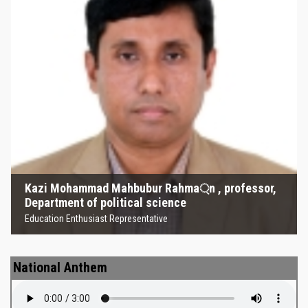
Kazi Mohammad Mahbubur
Rahma্‌n , professor, Department
of political science
Education Enthusiast Representative
Kazi Mohammad Mahbubur Rahma্‌n , professor,
Department of political science
Education Enthusiast Representative
National Anthem