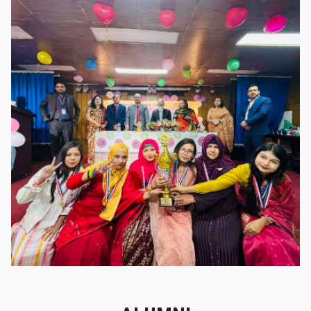
গৌরবের মুহূর্ত
গৌরবের মুহূর্ত