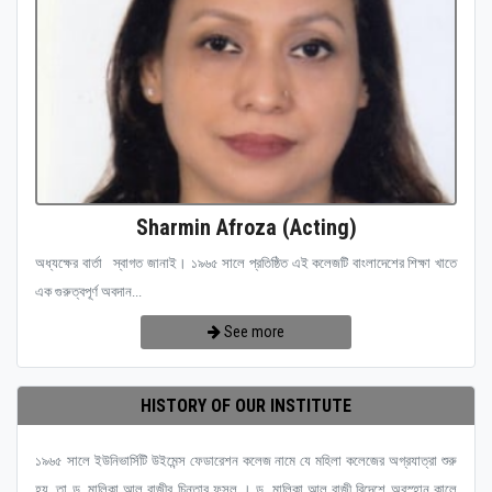
Sharmin Afroza (Acting)
অধ্যক্ষের বার্তা স্বাগত জানাই। ১৯৬৫ সালে প্রতিষ্ঠিত এই কলেজটি বাংলাদেশের শিক্ষা খাতে
এক গুরুত্বপূর্ণ অবদান...
See more
HISTORY OF OUR INSTITUTE
১৯৬৫ সালে ইউনিভার্সিটি উইমেন্স ফেডারেশন কলেজ নামে যে মহিলা কলেজের অগ্রযাত্রা শুরু
হয়, তা ড. মালিকা আল রাজীর চিন্তার ফসল । ড. মালিকা আল রাজী বিদেশে অবস্হান কালে