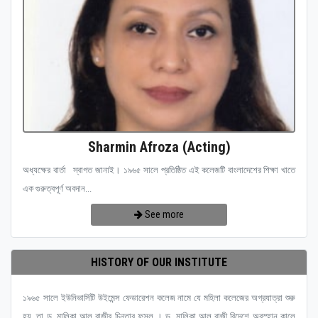
Sharmin Afroza (Acting)
অধ্যক্ষের বার্তা স্বাগত জানাই। ১৯৬৫ সালে প্রতিষ্ঠিত এই কলেজটি বাংলাদেশের শিক্ষা খাতে
এক গুরুত্বপূর্ণ অবদান...
See more
HISTORY OF OUR INSTITUTE
১৯৬৫ সালে ইউনিভার্সিটি উইমেন্স ফেডারেশন কলেজ নামে যে মহিলা কলেজের অগ্রযাত্রা শুরু
হয়, তা ড. মালিকা আল রাজীর চিন্তার ফসল । ড. মালিকা আল রাজী বিদেশে অবস্হান কালে