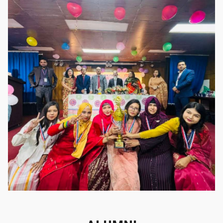
গৌরবের মুহূর্ত
গৌরবের মুহূর্ত