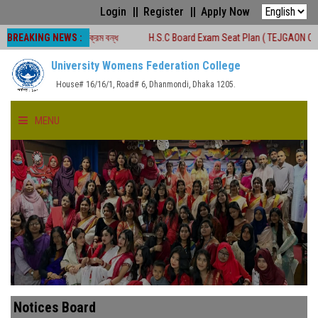
Login
Register
Apply Now
BREAKING NEWS :
 শ্রেণীকার্যক্রম বন্ধ
H.S.C Board Exam Seat Plan ( TEJGAON COLLEGE)
University Womens Federation College
House# 16/16/1, Road# 6, Dhanmondi, Dhaka 1205.
MENU
HOME
ABOUT US
FACULTIES
ACADEMICS
Notices Board
GALLERY