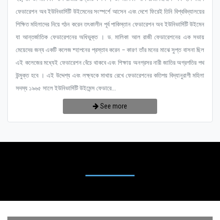
ফেডারেশন অব ইউনিভার্সিটি উইমেনের সংস্পর্শে আসেন এবং দেশে ফিরেই তিনি বিশ্ববিদ্যালয়ের
শিক্ষিত মহিলাদের নিয়ে গঠন করেন তৎকালীন পূর্ব পাকিস্তান ফেডারেশন অব ইউনিভার্সিটি উইমেন
যা আন্তর্জাতিক ফেডারেশনের অধিভুক্ত । ড. মালিকা আল রাজী ফেডারেশনের এক সভায়
মেয়েদের জন্য একটি কলেজ ষ্হাপনের প্রস্তাব করেন – কারণ তাঁর মনের মাঝে সুপ্ত বাসনা ছিল
এই কলেজের মধ্যেই ফেডারেশন বেঁচে থাকবে এবং শিক্ষায় অনগ্রসর নারী জাতির অগ্রগতির পথ
উন্মুক্ত হবে । এই উদ্দেশ্য এবং লক্ষ্যকে মাথায় রেখে ফেডারেশনের কতিপয় বিদ্যানুরাগী মহিলা
সদস্য ১৯৬৫ সালে ইউনিভার্সিটি উইমেন্স ফেডারে...
See more