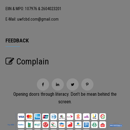
EIIN & MPO: 107976 & 2604023201
E-Mail: uwfcbd.com@gmail.com
FEEDBACK
Complain
Opening doors through literacy. Don’t be mean behind the
screen.