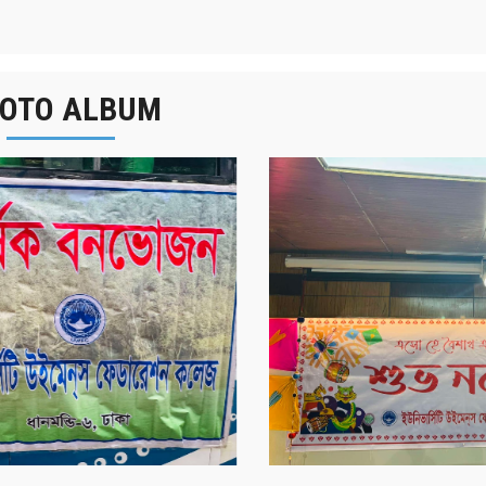
OTO ALBUM
র্ষিক বনভোজন ২০২৫
বাংলা নববর্ষ ১৪৩২ উদয