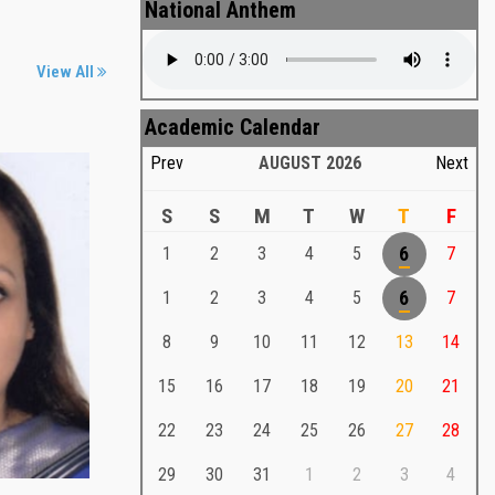
National Anthem
View All
Academic Calendar
Prev
AUGUST
2026
Next
S
S
M
T
W
T
F
1
2
3
4
5
6
7
Md. Shafiullah Sarker
a
1
2
3
4
5
6
7
Md. Shafiullah Sarkar , Professor ,
8
9
10
11
12
13
14
Teacher Representative
15
16
17
18
19
20
21
Md. Shafiullah Sarker
Md. Shafiullah Sarkar , Professor , Teacher
22
23
24
25
26
27
28
Representative
29
30
31
1
2
3
4