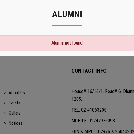
ALUMNI
Alumni not found
CONTACT INFO
House# 16/16/1, Road# 6, Dhan
About Us
1205.
Events
TEL: 02-41063205
Gallery
MOBILE: 01747976098
Notices
EIIN & MPO: 107976 & 2604023