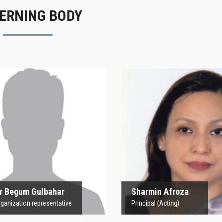
ERNING BODY
rofesor Begum
Sharmin Afroz
Gulbahar
Principal (Acting)
 Organization representative
 Begum Gulbahar
Sharmin Afroza
nization representative
Principal (Acting)