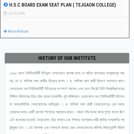
H.S.C BOARD EXAM SEAT PLAN ( TEJGAON COLLEGE)
Jul 01,2026
More Notices
HISTORY OF OUR INSTITUTE
১৯৬৫ সালে ইউনিভার্সিটি উইমেন্স ফেডারেশন কলেজ নামে যে মহিলা কলেজের অগ্রযাত্রা শুরু
হয়, তা ড. মালিকা আল রাজীর চিন্তার ফসল । ড. মালিকা আল রাজী বিদেশে অবস্হান কালে
ফেডারেশন অব ইউনিভার্সিটি উইমেনের সংস্পর্শে আসেন এবং দেশে ফিরেই তিনি বিশ্ববিদ্যালয়ের
শিক্ষিত মহিলাদের নিয়ে গঠন করেন তৎকালীন পূর্ব পাকিস্তান ফেডারেশন অব ইউনিভার্সিটি উইমেন
যা আন্তর্জাতিক ফেডারেশনের অধিভুক্ত । ড. মালিকা আল রাজী ফেডারেশনের এক সভায়
মেয়েদের জন্য একটি কলেজ ষ্হাপনের প্রস্তাব করেন – কারণ তাঁর মনের মাঝে সুপ্ত বাসনা ছিল
এই কলেজের মধ্যেই ফেডারেশন বেঁচে থাকবে এবং শিক্ষায় অনগ্রসর নারী জাতির অগ্রগতির পথ
উন্মুক্ত হবে । এই উদ্দেশ্য এবং লক্ষ্যকে মাথায় রেখে ফেডারেশনের কতিপয় বিদ্যানুরাগী মহিলা