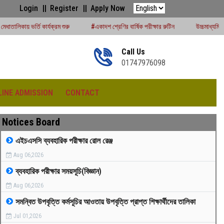
Login
Register
Apply Now
ম শুরু
#একাদশ শ্রেণির বার্ষিক পরীক্ষার রুটিন
উচ্চমাধ্যমিক সেশন (২০২৪-২৫) পরীক্ষার্
Call Us
01747976098
LINE ADMISSION
CONTACT
Notices Board
এইচএসসি ব্যবহারিক পরীক্ষার রোল রেঞ্জ
Aug 06,2026
রীড়া প্রতিযোগিতা -২০২৫
ব্যবহারিক পরীক্ষার সময়সূচি(বিজ্ঞান)
Aug 06,2026
সমন্বিত উপবৃত্তি কর্মসূচির আওতায় উপবৃত্তি প্রাপ্ত শিক্ষার্থীদের তালিকা
Jul 01,2026