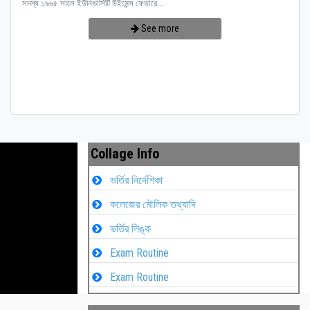
সদস্য ১৯৬৫ সালে ইউনিভার্সিটি উইমেন্স ফেডারে...
See more
Collage Info
ভর্তির নির্দেশিকা
কলেজের মৌলিক তথ্যাদি
ভর্তির লিঙ্ক
Exam Routine
Exam Routine