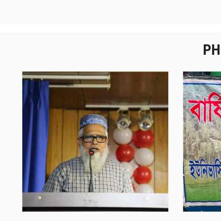
PH
নবীনবরণ - ২০২৫
বা