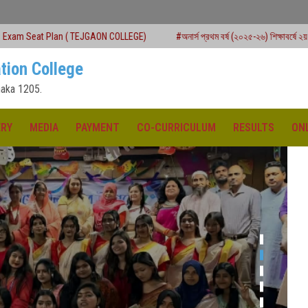
TEJGAON COLLEGE)
#অনার্স প্রথম বর্ষ (২০২৫-২৬) শিক্ষাবর্ষে ২য় মেধাতালিকায় ভর্তি কার্যক্র
tion College
aka 1205.
ERY
MEDIA
PAYMENT
CO-CURRICULUM
RESULTS
ON
ক্