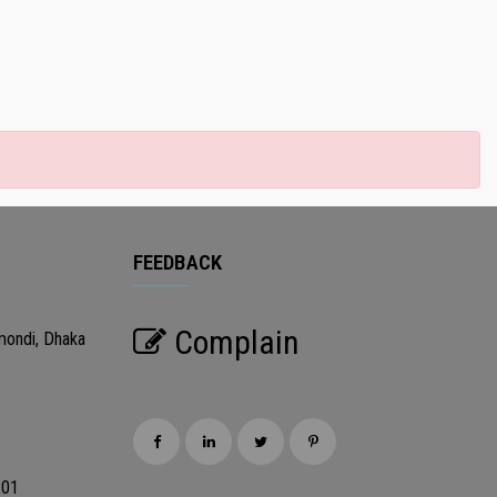
FEEDBACK
Complain
mondi, Dhaka
201