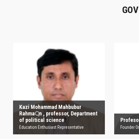
GOV
Kazi Mohammad
Mahbubur Rahma্‌n ,
P
professor, Department
of political science
Founder
Education Enthusiast Representative
Kazi Mohammad Mahbubur
Rahma্‌n , professor, Department
of political science
Profesor
Education Enthusiast Representative
Founder Orga