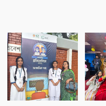
‌গৌর‌বের অর্জন
‌গৌর‌বের অর্জন