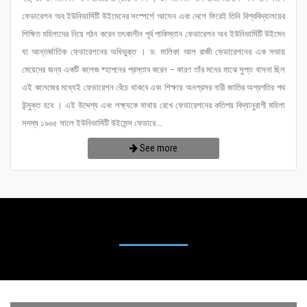
ফেডারেশন অব ইউনিভার্সিটি উইমেনের সংস্পর্শে আসেন এবং দেশে ফিরেই তিনি বিশ্ববিদ্যালয়ের
শিক্ষিত মহিলাদের নিয়ে গঠন করেন তৎকালীন পূর্ব পাকিস্তান ফেডারেশন অব ইউনিভার্সিটি উইমেন
যা আন্তর্জাতিক ফেডারেশনের অধিভুক্ত । ড. মালিকা আল রাজী ফেডারেশনের এক সভায়
মেয়েদের জন্য একটি কলেজ ষ্হাপনের প্রস্তাব করেন – কারণ তাঁর মনের মাঝে সুপ্ত বাসনা ছিল
এই কলেজের মধ্যেই ফেডারেশন বেঁচে থাকবে এবং শিক্ষায় অনগ্রসর নারী জাতির অগ্রগতির পথ
উন্মুক্ত হবে । এই উদ্দেশ্য এবং লক্ষ্যকে মাথায় রেখে ফেডারেশনের কতিপয় বিদ্যানুরাগী মহিলা
সদস্য ১৯৬৫ সালে ইউনিভার্সিটি উইমেন্স ফেডারে...
See more