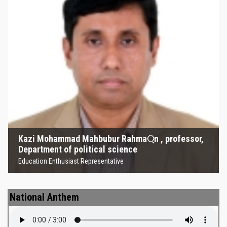
Kazi Mohammad Mahbubur
Rahma্‌n , professor, Department
of political science
Education Enthusiast Representative
Kazi Mohammad Mahbubur Rahma্‌n , professor,
Department of political science
Education Enthusiast Representative
National Anthem