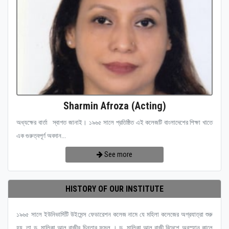
Sharmin Afroza (Acting)
অধ্যক্ষের বার্তা স্বাগত জানাই। ১৯৬৫ সালে প্রতিষ্ঠিত এই কলেজটি বাংলাদেশের শিক্ষা খাতে
এক গুরুত্বপূর্ণ অবদান...
See more
HISTORY OF OUR INSTITUTE
১৯৬৫ সালে ইউনিভার্সিটি উইমেন্স ফেডারেশন কলেজ নামে যে মহিলা কলেজের অগ্রযাত্রা শুরু
হয়, তা ড. মালিকা আল রাজীর চিন্তার ফসল । ড. মালিকা আল রাজী বিদেশে অবস্হান কালে