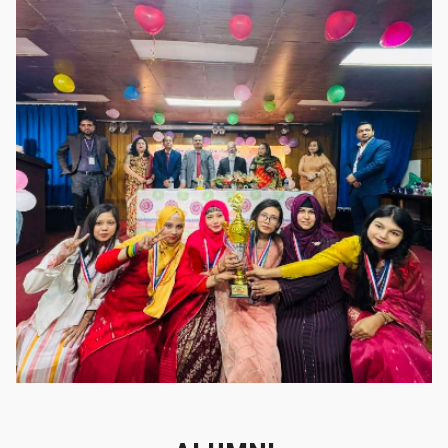
গৌরবের মুহূর্ত
গৌরবের মুহূর্ত