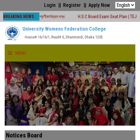
Login
Register
Apply Now
BREAKING NEWS :
লীন সময়ে শ্রেণীকার্যক্রম বন্ধ
H.S.C Board Exam Seat Plan ( TEJGAON COLLEG
University Womens Federation College
House# 16/16/1, Road# 6, Dhanmondi, Dhaka 1205.
MENU
HOME
ABOUT US
FACULTIES
ACADEMICS
Notices Board
GALLERY