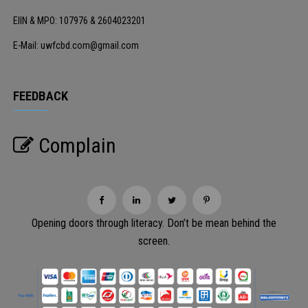
EIIN & MPO: 107976 & 2604023201
E-Mail: uwfcbd.com@gmail.com
FEEDBACK
Complain
Opening doors through literacy. Don’t be mean behind the
screen.