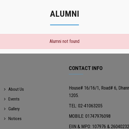
ALUMNI
Alumni not found
CONTACT INFO
House# 16/16/1, Road# 6, Dhan
About Us
1205.
Events
TEL: 02-41063205
Gallery
MOBILE: 01747976098
Notices
EIIN & MPO: 107976 & 2604023