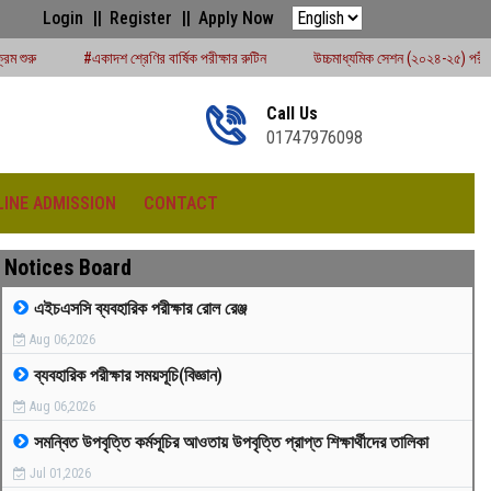
Login
Register
Apply Now
শ্রেণির বার্ষিক পরীক্ষার রুটিন
উচ্চমাধ্যমিক সেশন (২০২৪-২৫) পরীক্ষার্থীদের বোর্ড পরীক্ষার র
Call Us
01747976098
LINE ADMISSION
CONTACT
Notices Board
এইচএসসি ব্যবহারিক পরীক্ষার রোল রেঞ্জ
Aug 06,2026
রীড়া প্রতিযোগিতা -২০২৫
ব্যবহারিক পরীক্ষার সময়সূচি(বিজ্ঞান)
Aug 06,2026
সমন্বিত উপবৃত্তি কর্মসূচির আওতায় উপবৃত্তি প্রাপ্ত শিক্ষার্থীদের তালিকা
Jul 01,2026