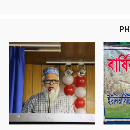
PH
নবীনবরণ - ২০২৫
বা