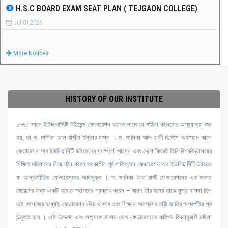
H.S.C BOARD EXAM SEAT PLAN ( TEJGAON COLLEGE)
Jul 01,2026
More Notices
HISTORY OF OUR INSTITUTE
১৯৬৫ সালে ইউনিভার্সিটি উইমেন্স ফেডারেশন কলেজ নামে যে মহিলা কলেজের অগ্রযাত্রা শুরু
হয়, তা ড. মালিকা আল রাজীর চিন্তার ফসল । ড. মালিকা আল রাজী বিদেশে অবস্হান কালে
ফেডারেশন অব ইউনিভার্সিটি উইমেনের সংস্পর্শে আসেন এবং দেশে ফিরেই তিনি বিশ্ববিদ্যালয়ের
শিক্ষিত মহিলাদের নিয়ে গঠন করেন তৎকালীন পূর্ব পাকিস্তান ফেডারেশন অব ইউনিভার্সিটি উইমেন
যা আন্তর্জাতিক ফেডারেশনের অধিভুক্ত । ড. মালিকা আল রাজী ফেডারেশনের এক সভায়
মেয়েদের জন্য একটি কলেজ ষ্হাপনের প্রস্তাব করেন – কারণ তাঁর মনের মাঝে সুপ্ত বাসনা ছিল
এই কলেজের মধ্যেই ফেডারেশন বেঁচে থাকবে এবং শিক্ষায় অনগ্রসর নারী জাতির অগ্রগতির পথ
উন্মুক্ত হবে । এই উদ্দেশ্য এবং লক্ষ্যকে মাথায় রেখে ফেডারেশনের কতিপয় বিদ্যানুরাগী মহিলা