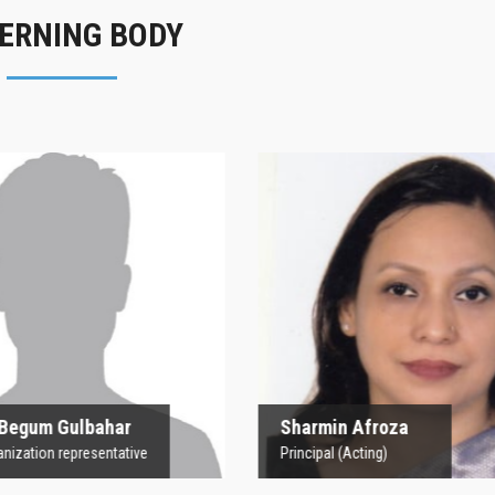
ERNING BODY
rofesor Begum
Sharmin Afroz
Gulbahar
Principal (Acting)
 Organization representative
 Begum Gulbahar
Sharmin Afroza
nization representative
Principal (Acting)