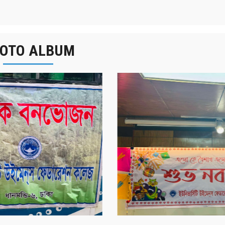
OTO ALBUM
র্ষিক বনভোজন ২০২৫
বাংলা নববর্ষ ১৪৩২ উদয