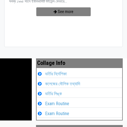
সদস্য ১৯৬৫ সালে ইউনিভার্সিটি উইমেন্স ফেডারে...
See more
Collage Info
ভর্তির নির্দেশিকা
কলেজের মৌলিক তথ্যাদি
ভর্তির লিঙ্ক
Exam Routine
Exam Routine