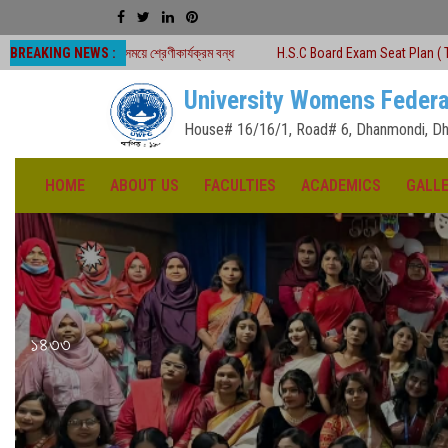
BREAKING NEWS :
 সময়ে শ্রেণীকার্যক্রম বন্ধ
H.S.C Board Exam Seat Plan ( TEJGAON COLLEGE)
University Womens Federa
House# 16/16/1, Road# 6, Dhanmondi, Dh
HOME
ABOUT US
FACULTIES
ACADEMICS
GALL
১৪৩৩