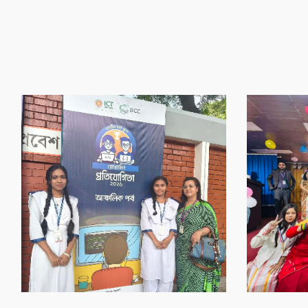
‌গৌর‌বের অর্জন
‌গৌর‌বের অর্জন