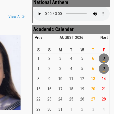
National Anthem
View All
Academic Calendar
Prev
AUGUST
2026
Next
S
S
M
T
W
T
F
1
2
3
4
5
6
7
Md. Shafiullah Sarker
a
1
2
3
4
5
6
7
Md. Shafiullah Sarkar , Professor ,
8
9
10
11
12
13
14
Teacher Representative
15
16
17
18
19
20
21
Md. Shafiullah Sarker
Md. Shafiullah Sarkar , Professor , Teacher
22
23
24
25
26
27
28
Representative
29
30
31
1
2
3
4