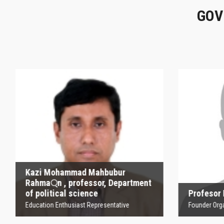
GOV
Kazi Mohammad
Mahbubur Rahma্‌n ,
P
professor, Department
of political science
Founder
Education Enthusiast Representative
Kazi Mohammad Mahbubur
Rahma্‌n , professor, Department
of political science
Profesor
Education Enthusiast Representative
Founder Orga