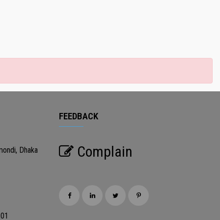
FEEDBACK
Complain
mondi, Dhaka
201