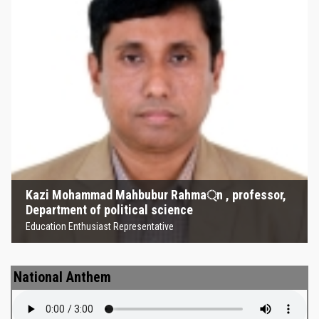
Kazi Mohammad Mahbubur
Rahma্‌n , professor, Department
of political science
Education Enthusiast Representative
Kazi Mohammad Mahbubur Rahma্‌n , professor,
Department of political science
Education Enthusiast Representative
National Anthem