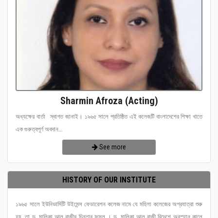
Sharmin Afroza (Acting)
অধ্যক্ষের বার্তা স্বাগত জানাই। ১৯৬৫ সালে প্রতিষ্ঠিত এই কলেজটি বাংলাদেশের শিক্ষা খাতে
এক গুরুত্বপূর্ণ অবদান...
See more
HISTORY OF OUR INSTITUTE
১৯৬৫ সালে ইউনিভার্সিটি উইমেন্স ফেডারেশন কলেজ নামে যে মহিলা কলেজের অগ্রযাত্রা শুরু
হয়, তা ড. মালিকা আল রাজীর চিন্তার ফসল । ড. মালিকা আল রাজী বিদেশে অবস্হান কালে