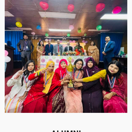
গৌরবের মুহূর্ত
গৌরবের মুহূর্ত