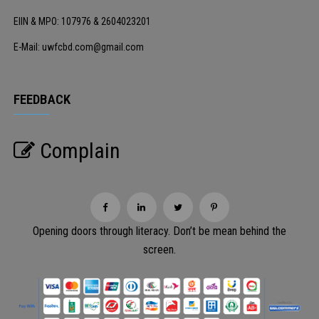
EIIN & MPO: 107976 & 2604023201
E-Mail: uwfcbd.com@gmail.com
FEEDBACK
Complain
Opening doors through literacy. Don’t be mean behind the
screen.