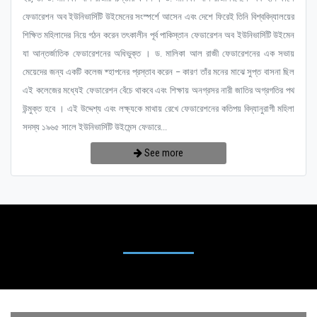
ফেডারেশন অব ইউনিভার্সিটি উইমেনের সংস্পর্শে আসেন এবং দেশে ফিরেই তিনি বিশ্ববিদ্যালয়ের
শিক্ষিত মহিলাদের নিয়ে গঠন করেন তৎকালীন পূর্ব পাকিস্তান ফেডারেশন অব ইউনিভার্সিটি উইমেন
যা আন্তর্জাতিক ফেডারেশনের অধিভুক্ত । ড. মালিকা আল রাজী ফেডারেশনের এক সভায়
মেয়েদের জন্য একটি কলেজ ষ্হাপনের প্রস্তাব করেন – কারণ তাঁর মনের মাঝে সুপ্ত বাসনা ছিল
এই কলেজের মধ্যেই ফেডারেশন বেঁচে থাকবে এবং শিক্ষায় অনগ্রসর নারী জাতির অগ্রগতির পথ
উন্মুক্ত হবে । এই উদ্দেশ্য এবং লক্ষ্যকে মাথায় রেখে ফেডারেশনের কতিপয় বিদ্যানুরাগী মহিলা
সদস্য ১৯৬৫ সালে ইউনিভার্সিটি উইমেন্স ফেডারে...
See more