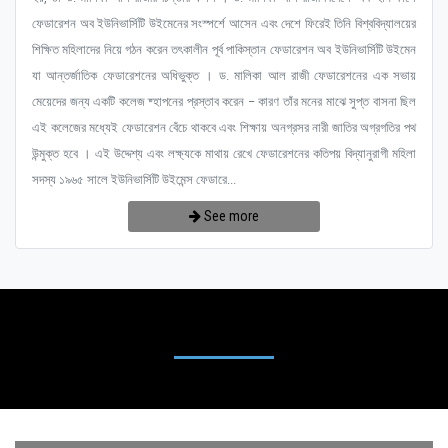
ফেডারেশন অব ইউনিভার্সিটি উইমেনের সংস্পর্শে আসেন এবং দেশে ফিরেই তিনি বিশ্ববিদ্যালয়ের
শিক্ষিত মহিলাদের নিয়ে গঠন করেন তৎকালীন পূর্ব পাকিস্তান ফেডারেশন অব ইউনিভার্সিটি উইমেন
যা আন্তর্জাতিক ফেডারেশনের অধিভুক্ত । ড. মালিকা আল রাজী ফেডারেশনের এক সভায়
মেয়েদের জন্য একটি কলেজ ষ্হাপনের প্রস্তাব করেন – কারণ তাঁর মনের মাঝে সুপ্ত বাসনা ছিল
এই কলেজের মধ্যেই ফেডারেশন বেঁচে থাকবে এবং শিক্ষায় অনগ্রসর নারী জাতির অগ্রগতির পথ
উন্মুক্ত হবে । এই উদ্দেশ্য এবং লক্ষ্যকে মাথায় রেখে ফেডারেশনের কতিপয় বিদ্যানুরাগী মহিলা
সদস্য ১৯৬৫ সালে ইউনিভার্সিটি উইমেন্স ফেডারে...
See more