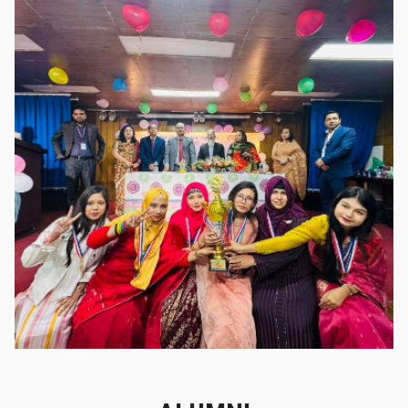
গৌরবের মুহূর্ত
গৌরবের মুহূর্ত