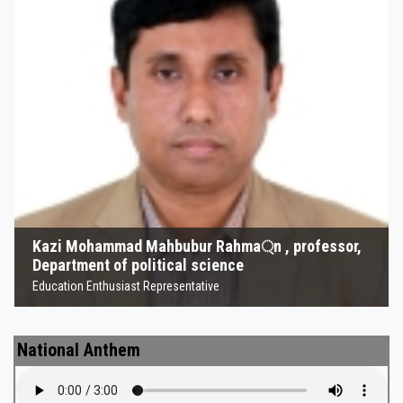
Kazi Mohammad Mahbubur
Rahma্‌n , professor, Department
of political science
Education Enthusiast Representative
Kazi Mohammad Mahbubur Rahma্‌n , professor,
Department of political science
Education Enthusiast Representative
National Anthem