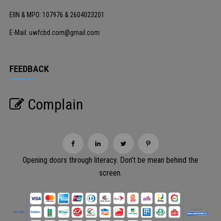
EIIN & MPO: 107976 & 2604023201
E-Mail: uwfcbd.com@gmail.com
FEEDBACK
Complain
Opening doors through literacy. Don’t be mean behind the
screen.