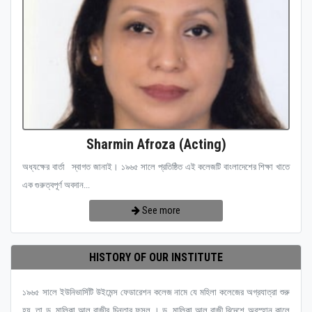
Sharmin Afroza (Acting)
অধ্যক্ষের বার্তা স্বাগত জানাই। ১৯৬৫ সালে প্রতিষ্ঠিত এই কলেজটি বাংলাদেশের শিক্ষা খাতে
এক গুরুত্বপূর্ণ অবদান...
See more
HISTORY OF OUR INSTITUTE
১৯৬৫ সালে ইউনিভার্সিটি উইমেন্স ফেডারেশন কলেজ নামে যে মহিলা কলেজের অগ্রযাত্রা শুরু
হয়, তা ড. মালিকা আল রাজীর চিন্তার ফসল । ড. মালিকা আল রাজী বিদেশে অবস্হান কালে