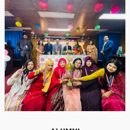
গৌরবের মুহূর্ত
গৌরবের মুহূর্ত