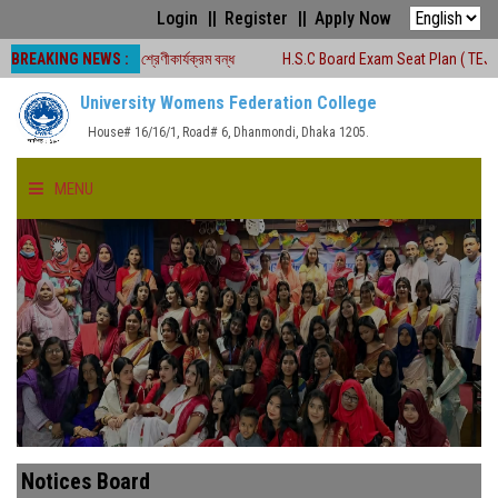
Login
Register
Apply Now
BREAKING NEWS :
ালীন সময়ে শ্রেণীকার্যক্রম বন্ধ
H.S.C Board Exam Seat Plan ( TEJGAON COLLE
University Womens Federation College
House# 16/16/1, Road# 6, Dhanmondi, Dhaka 1205.
MENU
HOME
ABOUT US
FACULTIES
ACADEMICS
Notices Board
GALLERY