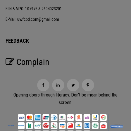
EIIN & MPO: 107976 & 2604023201
E-Mail: uwfcbd.com@gmail.com
FEEDBACK
Complain
Opening doors through literacy. Don’t be mean behind the
screen.