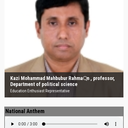
Kazi Mohammad Mahbubur
Rahma্‌n , professor, Department
of political science
Education Enthusiast Representative
Kazi Mohammad Mahbubur Rahma্‌n , professor,
Department of political science
Education Enthusiast Representative
National Anthem