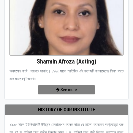
Sharmin Afroza (Acting)
অধ্যক্ষের বার্তা স্বাগত জানাই। ১৯৬৫ সালে প্রতিষ্ঠিত এই কলেজটি বাংলাদেশের শিক্ষা খাতে
এক গুরুত্বপূর্ণ অবদান...
See more
HISTORY OF OUR INSTITUTE
১৯৬৫ সালে ইউনিভার্সিটি উইমেন্স ফেডারেশন কলেজ নামে যে মহিলা কলেজের অগ্রযাত্রা শুরু
হয়, তা ড. মালিকা আল রাজীর চিন্তার ফসল । ড. মালিকা আল রাজী বিদেশে অবস্হান কালে