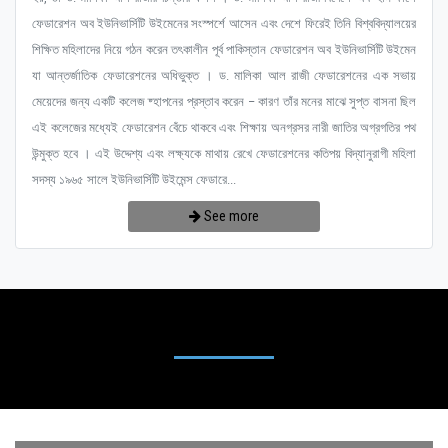
ফেডারেশন অব ইউনিভার্সিটি উইমেনের সংস্পর্শে আসেন এবং দেশে ফিরেই তিনি বিশ্ববিদ্যালয়ের
শিক্ষিত মহিলাদের নিয়ে গঠন করেন তৎকালীন পূর্ব পাকিস্তান ফেডারেশন অব ইউনিভার্সিটি উইমেন
যা আন্তর্জাতিক ফেডারেশনের অধিভুক্ত । ড. মালিকা আল রাজী ফেডারেশনের এক সভায়
মেয়েদের জন্য একটি কলেজ ষ্হাপনের প্রস্তাব করেন – কারণ তাঁর মনের মাঝে সুপ্ত বাসনা ছিল
এই কলেজের মধ্যেই ফেডারেশন বেঁচে থাকবে এবং শিক্ষায় অনগ্রসর নারী জাতির অগ্রগতির পথ
উন্মুক্ত হবে । এই উদ্দেশ্য এবং লক্ষ্যকে মাথায় রেখে ফেডারেশনের কতিপয় বিদ্যানুরাগী মহিলা
সদস্য ১৯৬৫ সালে ইউনিভার্সিটি উইমেন্স ফেডারে...
See more